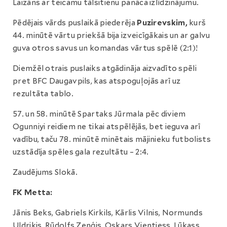
Laizāns ar teicamu tālsitienu panāca izlīdzinājumu.
Pēdējais vārds puslaikā piederēja
Puzirevskim,
kurš
44. minūtē vārtu priekšā bija izveicīgākais un ar galvu
guva otros savus un komandas vārtus spēlē (2:1)!
Diemžēl otrais puslaiks atgādināja aizvadīto spēli
pret BFC Daugavpils, kas atspoguļojās arī uz
rezultāta tablo.
57. un 58. minūtē Spartaks Jūrmala pēc diviem
Ogunniyi reidiem ne tikai atspēlējās, bet ieguva arī
vadību, taču 78. minūtē minētais mājinieku futbolists
uzstādīja spēles gala rezultātu – 2:4.
Zaudējums Slokā.
FK Metta:
Jānis Beks, Gabriels Kirkils, Kārlis Vilnis, Normunds
Uldriķis, Rūdolfs Zeņģis, Oskars Vientiess, Lūkass