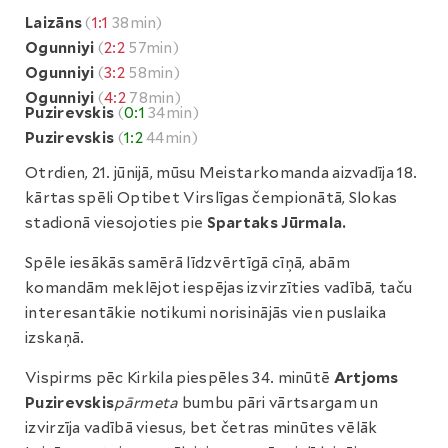
Laizāns
(
1:1
38min)
Ogunniyi
(
2:2
57min)
Ogunniyi
(
3:2
58min)
Ogunniyi
(
4:2
78min)
Puzirevskis
(
0:1
34min)
Puzirevskis
(
1:2
44min)
Otrdien, 21. jūnijā, mūsu Meistarkomanda aizvadīja 18.
kārtas spēli Optibet Virslīgas čempionātā, Slokas
stadionā viesojoties pie
Spartaks Jūrmala.
Spēle iesākās samērā līdzvērtīgā cīņā, abām
komandām meklējot iespējas izvirzīties vadībā, taču
interesantākie notikumi norisinājās vien puslaika
izskaņā.
Vispirms pēc Kirkila piespēles 34. minūtē
Artjoms
Puzirevskis
pārmeta
bumbu pāri vārtsargam un
izvirzīja vadībā viesus, bet četras minūtes vēlāk