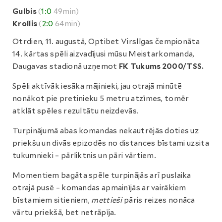
Gulbis
(
1:0
49min)
Krollis
(
2:0
64min)
Otrdien, 11. augustā, Optibet Virslīgas čempionāta
14. kārtas spēli aizvadījusi mūsu Meistarkomanda,
Daugavas stadionā uzņemot
FK Tukums 2000/TSS.
Spēli aktīvāk iesāka mājinieki, jau otrajā minūtē
nonākot pie pretinieku 5 metru atzīmes, tomēr
atklāt spēles rezultātu neizdevās.
Turpinājumā abas komandas nekautrējās doties uz
priekšu un divās epizodēs no distances bīstami uzsita
tukumnieki – pārliktnis un pāri vārtiem.
Momentiem bagāta spēle turpinājās arī puslaika
otrajā pusē – komandas apmainījās ar vairākiem
bīstamiem sitieniem,
mettieši
pāris reizes nonāca
vārtu priekšā, bet netrāpīja.