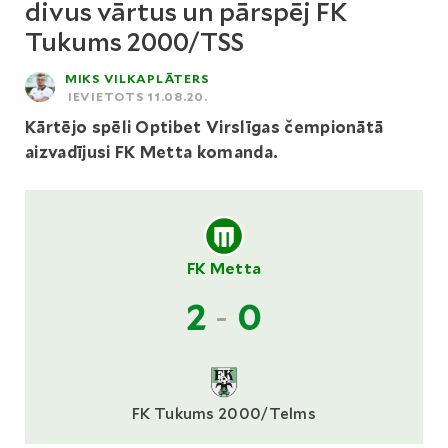
divus vārtus un pārspēj FK
Tukums 2000/TSS
MIKS VILKAPLĀTERS
IEVIETOTS 11.08.20.
Kārtējo spēli Optibet Virslīgas čempionātā
aizvadījusi FK Metta komanda.
FK Metta
2
-
0
FK Tukums 2000/Telms