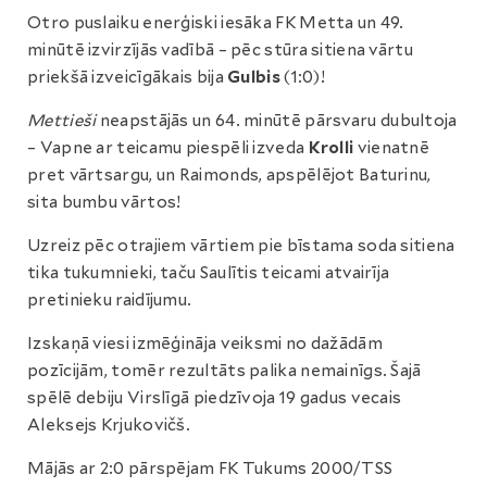
Otro puslaiku enerģiski iesāka FK Metta un 49.
minūtē izvirzījās vadībā – pēc stūra sitiena vārtu
priekšā izveicīgākais bija
Gulbis
(1:0)!
Mettieši
neapstājās un 64. minūtē pārsvaru dubultoja
– Vapne ar teicamu piespēli izveda
Krolli
vienatnē
pret vārtsargu, un Raimonds, apspēlējot Baturinu,
sita bumbu vārtos!
Uzreiz pēc otrajiem vārtiem pie bīstama soda sitiena
tika tukumnieki, taču Saulītis teicami atvairīja
pretinieku raidījumu.
Izskaņā viesi izmēģināja veiksmi no dažādām
pozīcijām, tomēr rezultāts palika nemainīgs. Šajā
spēlē debiju Virslīgā piedzīvoja 19 gadus vecais
Aleksejs Krjukovičš.
Mājās ar 2:0 pārspējam FK Tukums 2000/TSS