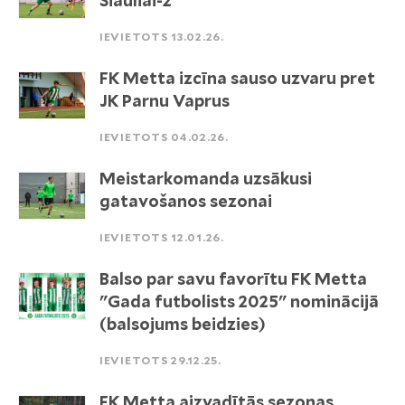
Šiauliai-2
IEVIETOTS 13.02.26.
FK Metta izcīna sauso uzvaru pret
JK Parnu Vaprus
IEVIETOTS 04.02.26.
Meistarkomanda uzsākusi
gatavošanos sezonai
IEVIETOTS 12.01.26.
Balso par savu favorītu FK Metta
"Gada futbolists 2025" nominācijā
(balsojums beidzies)
IEVIETOTS 29.12.25.
FK Metta aizvadītās sezonas