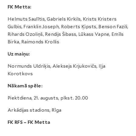
FK Metta:
Helmuts Saulītis, Gabriels Kirkils, Krists Kristers
Gulbis, Franklin Joseph, Roberts Ķipsts, Benson Fazili,
Rihards Ozoliņš, Rendijs Šibass, Lūkass Vapne, Emīls
Birka, Raimonds Krollis
Uz maiņu:
Normunds Uldriķis, Aleksejs Krjukovičs, Iļja
Korotkovs
Nākamā spēle:
Piektdiena, 21. augusts, plkst. 20.00
Arkādijas stadions, Rīga
FK RFS – FK Metta