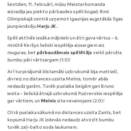
Sestdien, 11. februārī, mūsu Meistarkomanda
aizvadīja jau piekto pārbaudes spēli šogad, Rimi
Olimpiskajā centrā uzņemot Igaunijas augstākās līgas
jaunpienācēju
Harju JK.
Spēli aktīvāk iesāka mājinieki un ātri guva vārtus – 6.
minūtē Keršys lieliski iespēlēja aizsargiem aiz
muguras, bet
pārbaudāmais spēlētājs
veikli pārcēla
bumbu pāri vārtsargam (1:0)!
Arī turpinājumā bīstamāki uzbrukumā bija
mettieši,
divreiz no distances uzsita Melnis, tomēr abās
nedaudz garām. Tuvāk puslaika beigām gan Bruno
iesita – lieliskā ātrajā uzbrukumā Puzirevskis iespēlēja
gar vārtiem, un
Melnis
sita nevainojami (2:0)!
Otrā puslaika sākumā no distances uzsita Zants, bet
kopumā Harju JK izdevās nedaudz atvirzīt bumbu
tuvāk zaļi-balto soda laukumam.