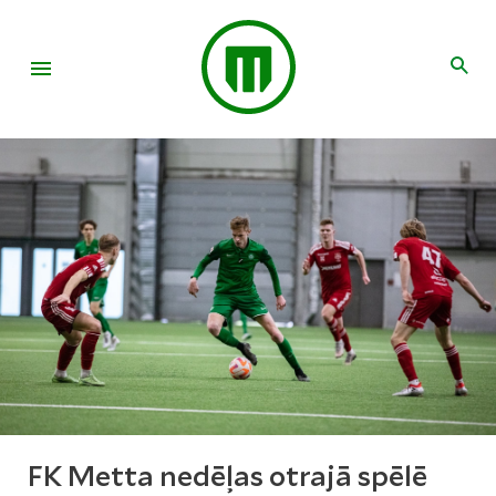
FK Metta nedēļas otrajā spēlē