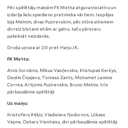
Pēc spēlētāju maiņām FK Metta atguva iniciatīvu un
izdarīja lielu spiedienu pretinieka vārtiem. Iespējas
bija Melnim, divas Puzirevskim, pēc stūra sitieniem
divreiz bīstami sitām ar galvu, taču pārsvaru
palielināt neizdevās.
Droša uzvara ar 2:0 pret Harju JK.
FK Metta:
Alvis Sorokins, Mikus Vasiļevskis, Kristupas Keršys,
Daņiils Čiņajevs, Tomass Zants, Mohamet Lamine
Correa, Artjoms Puzirevskis, Bruno Melnis, trīs
pārbaudāmie spēlētāji
Uz maiņu:
Kristofers Rēķis, Vladislavs Fjodorovs, Lūkass
Vapne, Oskars Vientiess, divi pārbaudāmie spēlētāji