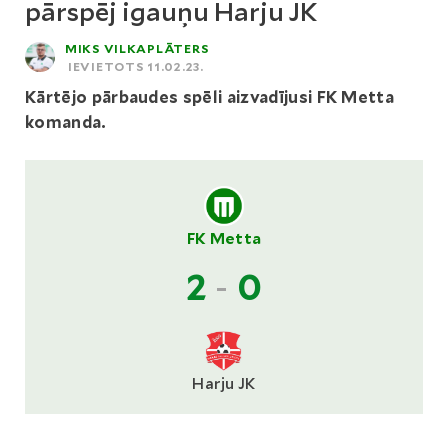
pārspēj igauņu Harju JK
MIKS VILKAPLĀTERS
IEVIETOTS 11.02.23.
Kārtējo pārbaudes spēli aizvadījusi FK Metta
komanda.
FK Metta
2
-
0
Harju JK