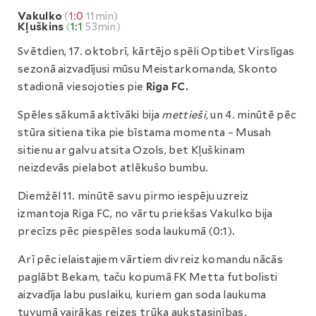
Vakulko
(
1:0
11min)
Kļuškins
(
1:1
53min)
Svētdien, 17. oktobrī, kārtējo spēli Optibet Virslīgas
sezonā aizvadījusi mūsu Meistarkomanda, Skonto
stadionā viesojoties pie
Riga FC.
Spēles sākumā aktīvāki bija
mettieši,
un 4. minūtē pēc
stūra sitiena tika pie bīstama momenta – Musah
sitienu ar galvu atsita Ozols, bet Kļuškinam
neizdevās pielabot atlēkušo bumbu.
Diemžēl 11. minūtē savu pirmo iespēju uzreiz
izmantoja Riga FC, no vārtu priekšas Vakulko bija
precīzs pēc piespēles soda laukumā (0:1).
Arī pēc ielaistajiem vārtiem divreiz komandu nācās
paglābt Bekam, taču kopumā FK Metta futbolisti
aizvadīja labu puslaiku, kuriem gan soda laukuma
tuvumā vairākas reizes trūka aukstasinības.