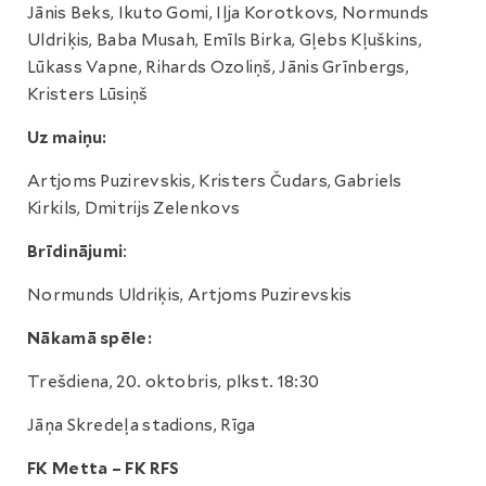
Jānis Beks, Ikuto Gomi, Iļja Korotkovs, Normunds
Uldriķis, Baba Musah, Emīls Birka, Gļebs Kļuškins,
Lūkass Vapne, Rihards Ozoliņš, Jānis Grīnbergs,
Kristers Lūsiņš
Uz maiņu:
Artjoms Puzirevskis, Kristers Čudars, Gabriels
Kirkils, Dmitrijs Zelenkovs
Brīdinājumi
:
Normunds Uldriķis, Artjoms Puzirevskis
Nākamā spēle:
Trešdiena, 20. oktobris, plkst. 18:30
Jāņa Skredeļa stadions, Rīga
FK Metta – FK RFS