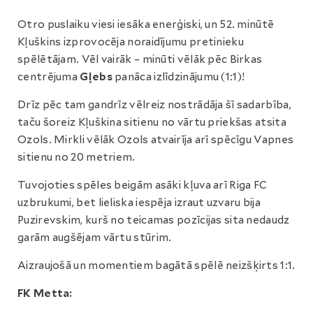
Otro puslaiku viesi iesāka enerģiski, un 52. minūtē
Kļuškins izprovocēja noraidījumu pretinieku
spēlētājam. Vēl vairāk – minūti vēlāk pēc Birkas
centrējuma
Gļebs
panāca izlīdzinājumu (1:1)!
Drīz pēc tam gandrīz vēlreiz nostrādāja šī sadarbība,
taču šoreiz Kļuškina sitienu no vārtu priekšas atsita
Ozols. Mirkli vēlāk Ozols atvairīja arī spēcīgu Vapnes
sitienu no 20 metriem.
Tuvojoties spēles beigām asāki kļuva arī Riga FC
uzbrukumi, bet lieliska iespēja izraut uzvaru bija
Puzirevskim, kurš no teicamas pozīcijas sita nedaudz
garām augšējam vārtu stūrim.
Aizraujošā un momentiem bagātā spēlē neizšķirts 1:1.
FK Metta: