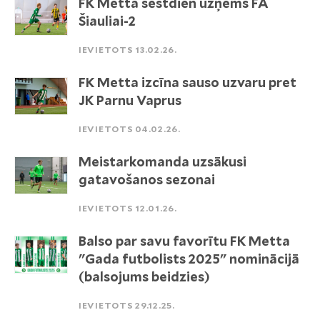
FK Metta sestdien uzņems FA
Šiauliai-2
IEVIETOTS 13.02.26.
FK Metta izcīna sauso uzvaru pret
JK Parnu Vaprus
IEVIETOTS 04.02.26.
Meistarkomanda uzsākusi
gatavošanos sezonai
IEVIETOTS 12.01.26.
Balso par savu favorītu FK Metta
"Gada futbolists 2025" nominācijā
(balsojums beidzies)
IEVIETOTS 29.12.25.