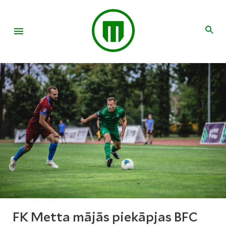
FK Metta mājās piekāpjas BFC