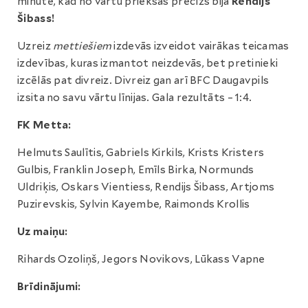
minūtē, kad no vārtu priekšas precīzs bija
Rendijs
Šibass!
Uzreiz
mettiešiem
izdevās izveidot vairākas teicamas
izdevības, kuras izmantot neizdevās, bet pretinieki
izcēlās pat divreiz. Divreiz gan arī BFC Daugavpils
izsita no savu vārtu līnijas. Gala rezultāts – 1:4.
FK Metta:
Helmuts Saulītis, Gabriels Kirkils, Krists Kristers
Gulbis, Franklin Joseph, Emīls Birka, Normunds
Uldriķis, Oskars Vientiess, Rendijs Šibass, Artjoms
Puzirevskis, Sylvin Kayembe, Raimonds Krollis
Uz maiņu:
Rihards Ozoliņš, Jegors Novikovs, Lūkass Vapne
Brīdinājumi: