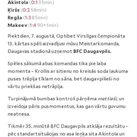
Akintola
(
0:1
35min)
Ķiršs
(
0:2
58min)
Regža
(
1:3
85min)
Makeev
(
1:4
90+1min)
Piektdien, 7. augustā, Optibet Virslīgas čempionāta
13. kārtas spēli aizvadījusi mūsu Meistarkomanda,
Daugavas stadionā uzņemot
BFC Daugavpils.
Spēles sākumā abas komandas tika pie laba
momenta – Krollis ar sitienu no kreisās soda laukuma
puses trāpīja tīklam no sāna, bet daugavpilieši no
vārtu priekšas netrāpīja.
Turpinājumā bumbas kontroli pārņēma
mettieši,
un
izveidoja pāris pusmomentus, kas gan vārtu guvumu
neatnesa.
Tikmēr 35. minūtē BFC Daugavpils atklāja rezultātu –
pēc standartsituācijas no asa leņķa sita Akintola un