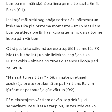
bumba minimāli šķēršoja līniju pirms to izsita Emīls
Birka (0:1).
Izskaņā mājinieki saglabāja teritoriālu pārsvaru un
izskaņā tika pie bīstama momenta – uz 16 metriem
bumba atleca pie Birkas, kura sitiens no gaisa tomēr
lidoja pāri vārtiem.
Otrā puslaika sākumā uzreiz atspēlēties metās FK
Metta futbolisti, un pie lieliskas iespējas tika
Puzirevskis – sitiena no tuvas distances lidoja pāri
vārtiem.
“Neiesit tu, iesit tev” – 58. minūtē pretinieki
aizskrēja pretuzbrukumā un pat kritiens Raivim
Ķiršam nepatraucēja gūt vārtus (0:2).
Pēc ielaistajiem vārtiem devās uz priekšu, lai
samazinātu rezultāta starpību, un tas izdevās 75.