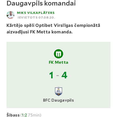
Daugavpils komandai
MIKS VILKAPLĀTERS
IEVIETOTS 07.08.20.
Kārtējo spēli Optibet Virslīgas čempionātā
aizvadījusi FK Metta komanda.
FK Metta
1
-
4
BFC Daugavpils
Šibass
(
1:2
75min)