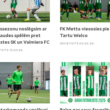
ssezonu noslēgsim ar
FK Metta viesosies pie
audes spēlēm pret
Tartu Welco
stes SK un Valmiera FC
IEVIETOTS 20.02.26.
TOTS 13.03.26.
tarkomanda uzsākusi
Balso par savu favorīt