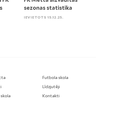
s
sezonas statistika
IEVIETOTS 15.12.25.
tta
Futbola skola
i
Līdzjutēji
 skola
Kontakti