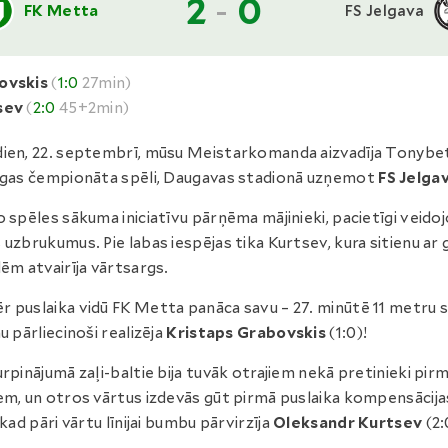
2
-
0
FK Metta
FS Jelgava
ovskis
(
1:0
27min)
sev
(
2:0
45+2min)
ien, 22. septembrī, mūsu Meistarkomanda aizvadīja Tonybe
īgas čempionāta spēli, Daugavas stadionā uzņemot
FS Jelgav
o spēles sākuma iniciatīvu pārņēma mājinieki, pacietīgi veido
 uzbrukumus. Pie labas iespējas tika Kurtsev, kura sitienu ar 
lēm atvairīja vārtsargs.
 puslaika vidū FK Metta panāca savu – 27. minūtē 11 metru 
nu pārliecinoši realizēja
Kristaps Grabovskis
(1:0)!
urpinājumā zaļi-baltie bija tuvāk otrajiem nekā pretinieki pir
em, un otros vārtus izdevās gūt pirmā puslaika kompensācija
 kad pāri vārtu līnijai bumbu pārvirzīja
Oleksandr Kurtsev
(2: