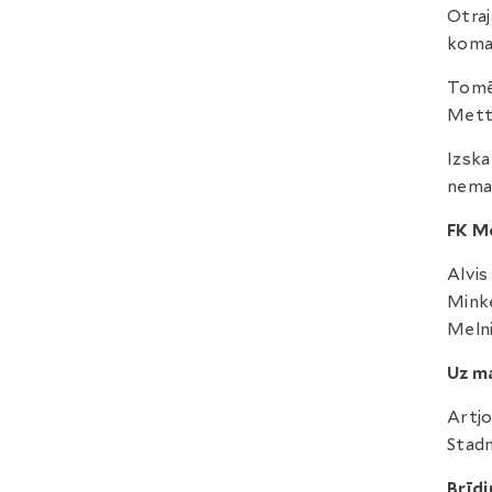
Otraj
koman
Tomēr
Metta
Izska
nemai
FK M
Alvis
Minke
Melni
Uz ma
Artjo
Stadn
Brīdi