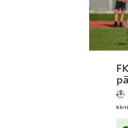
FK
pā
Kārtē