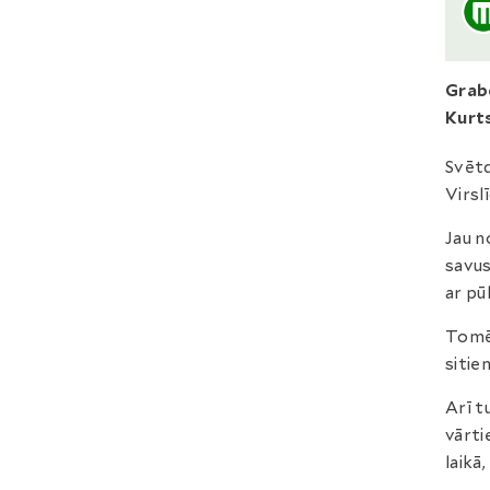
Grab
Kurt
Svētd
Virsl
Jau n
savus
ar pū
Tomēr
sitie
Arī t
vārti
laikā,