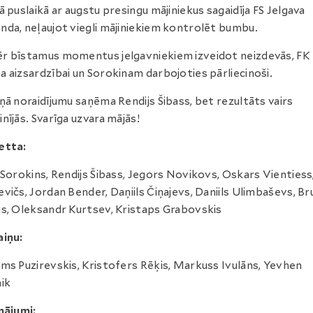
ā puslaikā ar augstu presingu mājiniekus sagaidīja FS Jelgava
da, neļaujot viegli mājiniekiem kontrolēt bumbu.
 bīstamus momentus jelgavniekiem izveidot neizdevās, FK
 aizsardzībai un Sorokinam darbojoties pārliecinoši.
ņā noraidījumu saņēma Rendijs Šibass, bet rezultāts vairs
nījās. Svarīga uzvara mājās!
etta:
 Sorokins, Rendijs Šibass, Jegors Novikovs, Oskars Vientiess
vičs, Jordan Bender, Daņiils Čiņajevs, Daniils Ulimbaševs, B
s, Oleksandr Kurtsev, Kristaps Grabovskis
iņu:
ms Puzirevskis, Kristofers Rēķis, Markuss Ivulāns, Yevhen
ik
nājumi: