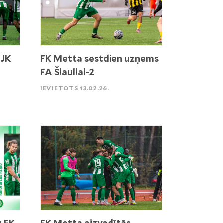
 JK
FK Metta sestdien uzņems
FA Šiauliai-2
IEVIETOTS 13.02.26.
u FK
FK Metta aizvadītās