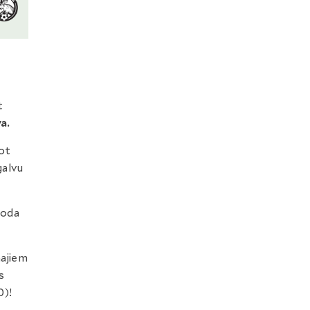
t
a.
jot
galvu
soda
majiem
s
0)!