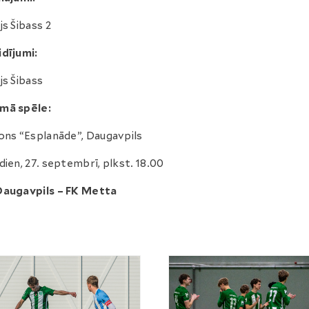
js Šibass 2
dījumi:
js Šibass
mā spēle:
ons “Esplanāde”, Daugavpils
dien, 27. septembrī, plkst. 18.00
Daugavpils – FK Metta