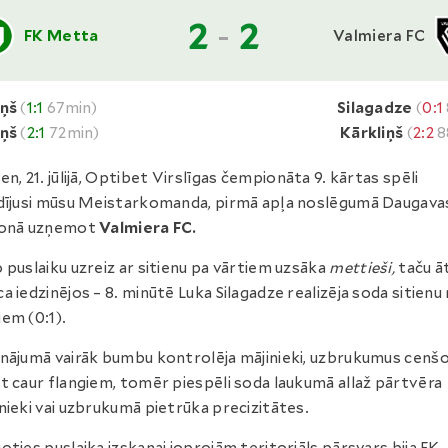
2
-
2
FK Metta
Valmiera FC
iņš
(
1:1
67min)
Silagadze
(
0:1
iņš
(
2:1
72min)
Kārkliņš
(
2:2
8
en, 21. jūlijā, Optibet Virslīgas čempionāta 9. kārtas spēli
dījusi mūsu Meistarkomanda, pirmā apļa noslēgumā Daugava
ionā uzņemot
Valmiera FC.
 puslaiku uzreiz ar sitienu pa vārtiem uzsāka
mettieši,
taču āt
a iedzinējos – 8. minūtē Luka Silagadze realizēja soda sitienu
em (0:1).
nājumā vairāk bumbu kontrolēja mājinieki, uzbrukumus cenš
t caur flangiem, tomēr piespēli soda laukumā allaž pārtvēra
nieki vai uzbrukumā pietrūka precizitātes.