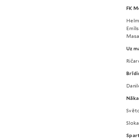
FK M
Helmu
Emīls
Masan
Uz ma
Ričar
Brīdi
Danil
Nāka
Svētdi
Sloka
Spar