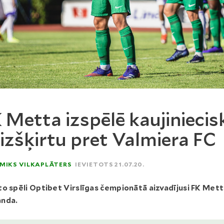
 Metta izspēlē kaujiniecis
izšķirtu pret Valmiera FC
MIKS VILKAPLĀTERS
IEVIETOTS 21.07.20.
o spēli Optibet Virslīgas čempionātā aizvadījusi FK Met
nda.