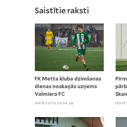
Saistītie raksti
FK Metta kluba dzimšanas
Pirm
dienas noskaņās uzņems
pārb
Valmiera FC
Skan
IEVIETOTS 29.04.26.
IEVIE