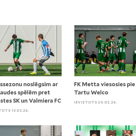
ssezonu noslēgsim ar
FK Metta viesosies pie
audes spēlēm pret
Tartu Welco
stes SK un Valmiera FC
IEVIETOTS 20.02.26.
TOTS 13.03.26.