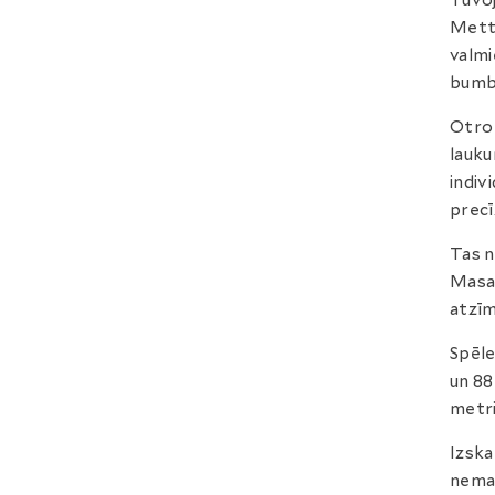
Tuvoj
Mett
valmi
bumba
Otro 
lauku
indiv
precī
Tas n
Masan
atzīm
Spēle
un 88
metri
Izska
nemai