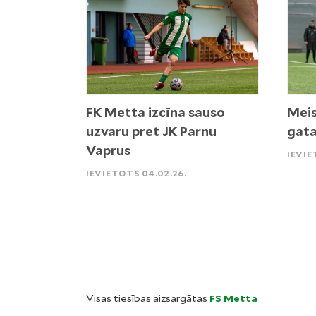
FK Metta izcīna sauso
Meis
uzvaru pret JK Parnu
gata
Vaprus
IEVIE
IEVIETOTS 04.02.26.
Visas tiesības aizsargātas
FS Metta