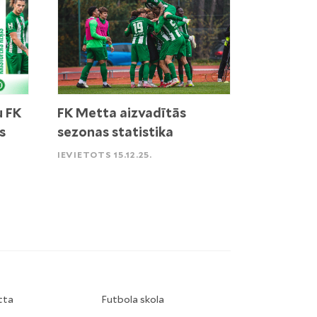
u FK
FK Metta aizvadītās
s
sezonas statistika
IEVIETOTS 15.12.25.
tta
Futbola skola