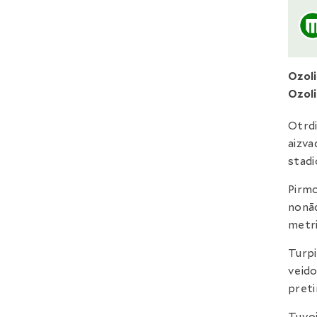
Ozol
Ozol
Otrdi
aizva
stad
Pirmo
nonāc
metri
Turpi
veido
preti