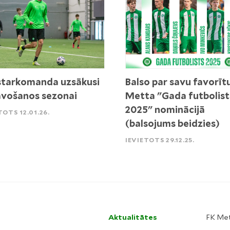
tarkomanda uzsākusi
Balso par savu favorīt
vošanos sezonai
Metta "Gada futbolist
2025" nominācijā
TOTS 12.01.26.
(balsojums beidzies)
IEVIETOTS 29.12.25.
Aktualitātes
FK Me