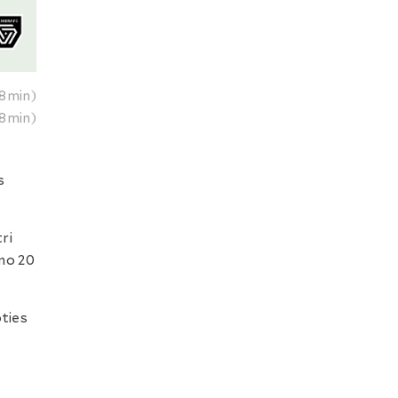
8min)
8min)
s
ri
 no 20
oties