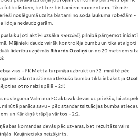
oties puslaika izskaņai joprojām teritoriāls pārsvars bija FK
a futbolistiem, bet bez bīstamiem momentiem. Tikmēr
erieši noslēgumā uzsita bīstami no soda laukuma robežām –
 lidoja nedaudz garām.
puslaiku ļoti aktīvi uzsāka
mettieši,
pilnībā pārņemot iniciat
mā. Mājinieki daudz vairāk kontrolēja bumbu un tika atalgoti 
iduāli līderību uzņēmās
Rihards Ozoliņš
un no 20 metriem sit
zi!
ebija viss – FK Metta turpināja uzbrukt un 72. minūtē pēc
ganes izdarītā sitiena atlēkušo bumbu tīklā iebakstīja
Ozol
ējoties otro reizi spēlē – 2:1!
s noslēgumā Valmiera FC aktīvāk devās uz priekšu, lai atspēl
. minūtē panāca savu – pēc standartsituācijas bumba atleca u
em, un Kārkliņš trāpīja vārtos – 2:2.
ņā abas komandas devās pēc uzvaras, bet rezultāts vairs
nījās. Kaujiniecisks neizšķirts.