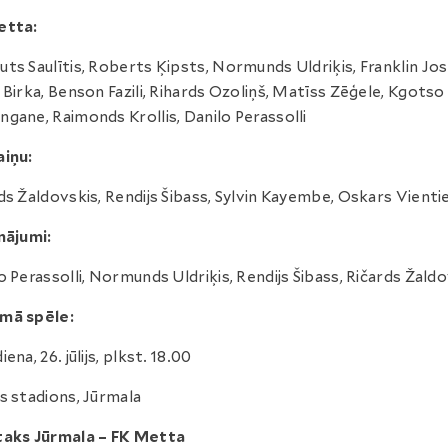
etta:
ts Saulītis, Roberts Ķipsts, Normunds Uldriķis, Franklin Jo
 Birka, Benson Fazili, Rihards Ozoliņš, Matīss Zēģele, Kgotso
gane, Raimonds Krollis, Danilo Perassolli
iņu:
ds Žaldovskis, Rendijs Šibass, Sylvin Kayembe, Oskars Vienti
nājumi:
o Perassolli, Normunds Uldriķis, Rendijs Šibass, Ričards Žald
mā spēle:
ena, 26. jūlijs, plkst. 18.00
s stadions, Jūrmala
taks Jūrmala – FK Metta