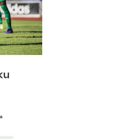
ku
ta