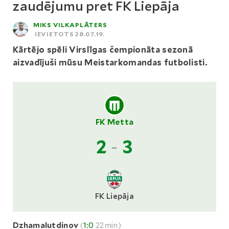
zaudējumu pret FK Liepāja
MIKS VILKAPLĀTERS
IEVIETOTS 28.07.19.
Kārtējo spēli Virslīgas čempionāta sezonā
aizvadījuši mūsu Meistarkomandas futbolisti.
FK Metta
2
-
3
FK Liepāja
Dzhamalutdinov
(
1:0
22min)