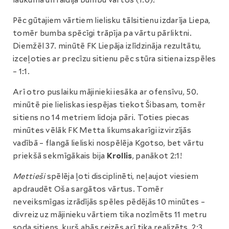
laukumā un raidīja bumbu vārtos (1:0)!
Pēc gūtajiem vārtiem lielisku tālsitienu izdarīja Liepa,
tomēr bumba spēcīgi trāpīja pa vārtu pārliktni.
Diemžēl 37. minūtē FK Liepāja izlīdzināja rezultātu,
izceļoties ar precīzu sitienu pēc stūra sitiena izspēles
– 1:1.
Arī otro puslaiku mājinieki iesāka ar ofensīvu, 50.
minūtē pie lieliskas iespējas tiekot Šibasam, tomēr
sitiens no 14 metriem lidoja pāri. Toties piecas
minūtes vēlāk FK Metta likumsakarīgi izvirzījās
vadībā – flangā lieliski nospēlēja Kgotso, bet vārtu
priekšā sekmīgākais bija
Krollis
, panākot 2:1!
Mettieši
spēlēja ļoti disciplinēti, neļaujot viesiem
apdraudēt Oša sargātos vārtus. Tomēr
neveiksmīgas izrādījās spēles pēdējās 10 minūtes –
divreiz uz mājinieku vārtiem tika nozīmēts 11 metru
soda sitiens, kurš abās reizēs arī tika realizēts. 2:3