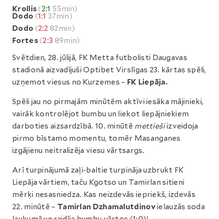
Krollis
(
2:1
55min)
Dodo
(
1:1
37min)
Dodo
(
2:2
82min)
Fortes
(
2:3
89min)
Svētdien, 28. jūlijā, FK Metta futbolisti Daugavas
stadionā aizvadījuši Optibet Virslīgas 23. kārtas spēli,
uzņemot viesus no Kurzemes –
FK Liepāja.
Spēli jau no pirmajām minūtēm aktīvi iesāka mājinieki,
vairāk kontrolējot bumbu un liekot liepājniekiem
darboties aizsardzībā. 10. minūtē
mettieši
izveidoja
pirmo bīstamo momentu, tomēr Masanganes
izgājienu neitralizēja viesu vārtsargs.
Arī turpinājumā zaļi-baltie turpināja uzbrukt FK
Liepāja vārtiem, taču Kgotso un Tamirlan sitieni
mērķi nesasniedza. Kas neizdevās iepriekš, izdevās
22. minūtē –
Tamirlan Dzhamalutdinov
ielauzās soda