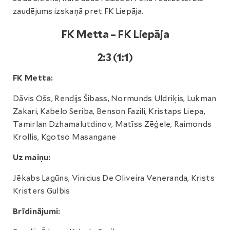
zaudējums izskaņā pret FK Liepāja.
FK Metta – FK Liepāja
2:3 (1:1)
FK Metta:
Dāvis Ošs, Rendijs Šibass, Normunds Uldriķis, Lukman
Zakari, Kabelo Seriba, Benson Fazili, Kristaps Liepa,
Tamirlan Dzhamalutdinov, Matīss Zēģele, Raimonds
Krollis, Kgotso Masangane
Uz maiņu:
Jēkabs Lagūns, Vinicius De Oliveira Veneranda, Krists
Kristers Gulbis
Brīdinājumi: