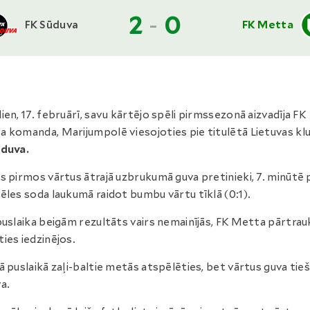
2
-
0
FK Sūduva
FK Metta
ien, 17. februārī, savu kārtējo spēli pirmssezonā aizvadīja FK
 komanda, Marijumpolē viesojoties pie titulētā Lietuvas kl
ūduva.
s pirmos vārtus ātrajā uzbrukumā guva pretinieki, 7. minūtē 
ēles soda laukumā raidot bumbu vārtu tīklā (0:1).
puslaika beigām rezultāts vairs nemainījās, FK Metta pārtra
ies iedzinējos.
ā puslaikā zaļi-baltie metās atspēlēties, bet vārtus guva tieš
a.