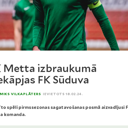
 Metta izbraukumā
ekāpjas FK Sūduva
MIKS VILKAPLĀTERS
IEVIETOTS 18.02.24.
īto spēli pirmssezonas sagatavošanas posmā aizvadījusi 
a komanda.