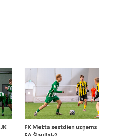
 JK
FK Metta sestdien uzņems
FA Šiauliai-2