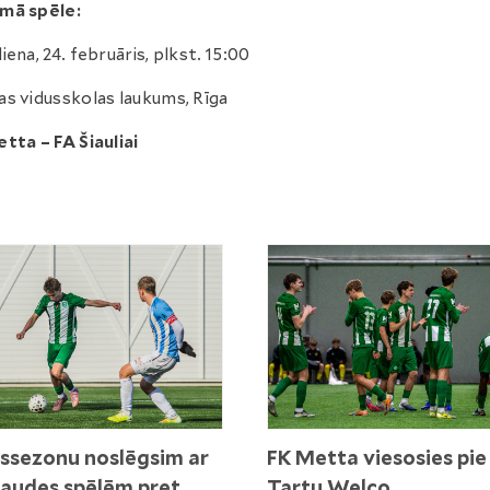
mā spēle:
iena, 24. februāris, plkst. 15:00
s vidusskolas laukums, Rīga
tta – FA Šiauliai
ssezonu noslēgsim ar
FK Metta viesosies pie
audes spēlēm pret
Tartu Welco