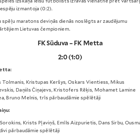
spēles izskaņā leišu futbolists izrāvās vienatnē pret vārtsar
iespēju izmantoja (0:2).
 spēļu maratons deviņās dienās noslēgts ar zaudējumu
ārtējiem Lietuvas čempioniem.
FK Sūduva – FK Metta
2:0 (1:0)
etta:
Tolmanis, Kristupas Keršys, Oskars Vientiess, Mikus
evskis, Daņiils Čiņajevs, Kristofers Rēķis, Mohamet Lamine
a, Bruno Melnis, trīs pārbaudāmie spēlētāji
iņu:
 Sorokins, Krists Pļaviņš, Emīls Aizpurietis, Dans Sirbu, Ous
divi pārbaudāmie spēlētāji