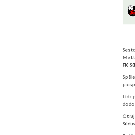
Sestd
Metta
FK S
Spēle
piesp
Līdz 
dodot
Otraj
Sūduv