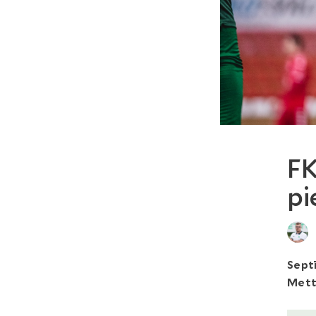
FK
pi
Sept
Mett