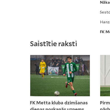
Nāka
Sestd
Hanza
FK Me
Saistītie raksti
FK Metta kluba dzimšanas
Pirm
dienas noskaņās uzņems
pārb