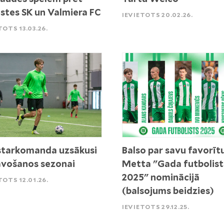
stes SK un Valmiera FC
IEVIETOTS 20.02.26.
TOTS 13.03.26.
tarkomanda uzsākusi
Balso par savu favorīt
vošanos sezonai
Metta "Gada futbolist
2025" nominācijā
TOTS 12.01.26.
(balsojums beidzies)
IEVIETOTS 29.12.25.