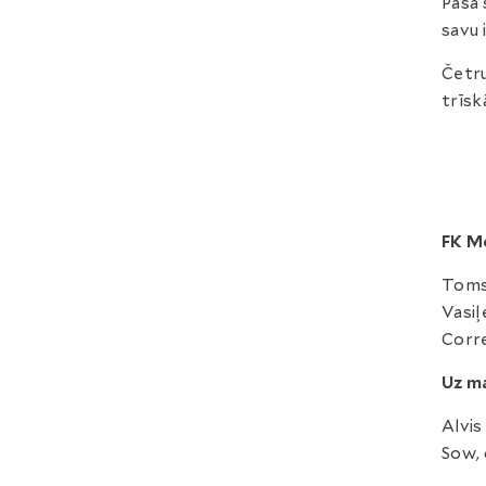
Pašā 
savu 
Četru
trīsk
FK M
Toms 
Vasiļ
Corre
Uz ma
Alvis
Sow, 