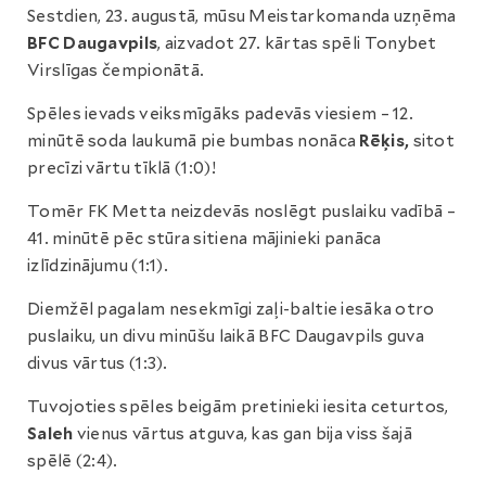
Sestdien, 23. augustā, mūsu Meistarkomanda uzņēma
BFC Daugavpils
, aizvadot 27. kārtas spēli Tonybet
Virslīgas čempionātā.
Spēles ievads veiksmīgāks padevās viesiem – 12.
minūtē soda laukumā pie bumbas nonāca
Rēķis,
sitot
precīzi vārtu tīklā (1:0)!
Tomēr FK Metta neizdevās noslēgt puslaiku vadībā –
41. minūtē pēc stūra sitiena mājinieki panāca
izlīdzinājumu (1:1).
Diemžēl pagalam nesekmīgi zaļi-baltie iesāka otro
puslaiku, un divu minūšu laikā BFC Daugavpils guva
divus vārtus (1:3).
Tuvojoties spēles beigām pretinieki iesita ceturtos,
Saleh
vienus vārtus atguva, kas gan bija viss šajā
spēlē (2:4).