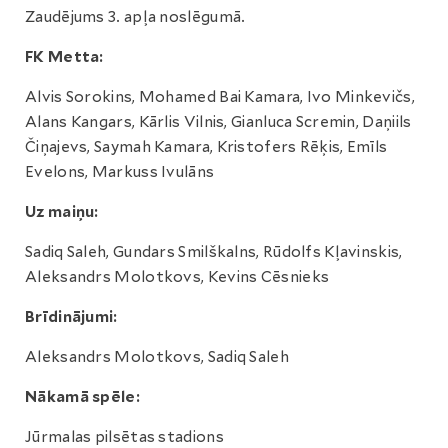
Zaudējums 3. apļa noslēgumā.
FK Metta:
Alvis Sorokins, Mohamed Bai Kamara, Ivo Minkevičs,
Alans Kangars, Kārlis Vilnis, Gianluca Scremin, Daņiils
Čiņajevs, Saymah Kamara, Kristofers Rēķis, Emīls
Evelons, Markuss Ivulāns
Uz maiņu:
Sadiq Saleh, Gundars Smilškalns, Rūdolfs Kļavinskis,
Aleksandrs Molotkovs, Kevins Cēsnieks
Brīdinājumi:
Aleksandrs Molotkovs, Sadiq Saleh
Nākamā spēle:
Jūrmalas pilsētas stadions