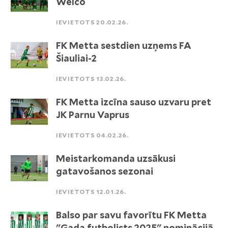
Welco
IEVIETOTS 20.02.26.
FK Metta sestdien uzņems FA
Šiauliai-2
IEVIETOTS 13.02.26.
FK Metta izcīna sauso uzvaru pret
JK Parnu Vaprus
IEVIETOTS 04.02.26.
Meistarkomanda uzsākusi
gatavošanos sezonai
IEVIETOTS 12.01.26.
Balso par savu favorītu FK Metta
"Gada futbolists 2025" nominācijā