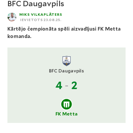
BFC Daugavpils
MIKS VILKAPLĀTERS
IEVIETOTS 23.08.25.
Kārtējo čempionāta spēli aizvadījusi FK Metta
komanda.
BFC Daugavpils
4
-
2
FK Metta