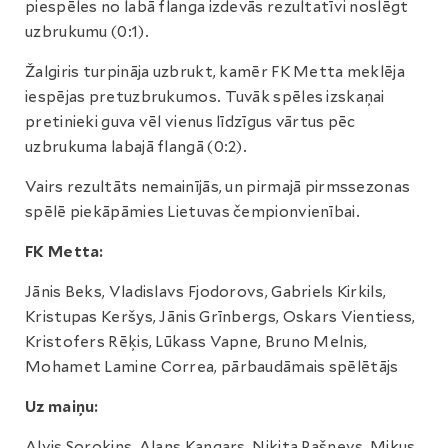
piespēles no labā flanga izdevās rezultatīvi noslēgt
uzbrukumu (0:1).
Žalgiris turpināja uzbrukt, kamēr FK Metta meklēja
iespējas pretuzbrukumos. Tuvāk spēles izskaņai
pretinieki guva vēl vienus līdzīgus vārtus pēc
uzbrukuma labajā flangā (0:2).
Vairs rezultāts nemainījās, un pirmajā pirmssezonas
spēlē piekāpāmies Lietuvas čempionvienībai.
FK Metta:
Jānis Beks, Vladislavs Fjodorovs, Gabriels Kirkils,
Kristupas Keršys, Jānis Grīnbergs, Oskars Vientiess,
Kristofers Rēķis, Lūkass Vapne, Bruno Melnis,
Mohamet Lamine Correa, pārbaudāmais spēlētājs
Uz maiņu:
Alvis Sorokins, Alans Kangars, Ņikita Pašņevs, Mikus