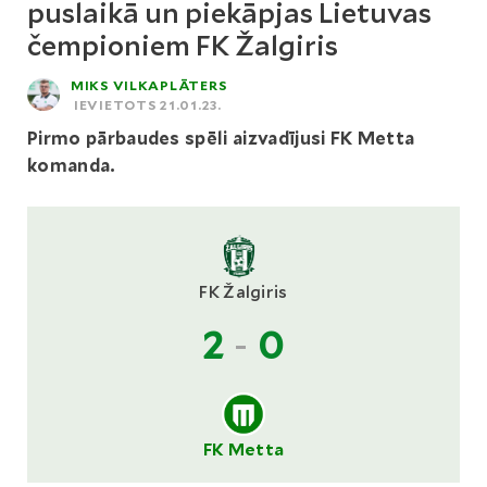
puslaikā un piekāpjas Lietuvas
čempioniem FK Žalgiris
MIKS VILKAPLĀTERS
IEVIETOTS 21.01.23.
Pirmo pārbaudes spēli aizvadījusi FK Metta
komanda.
FK Žalgiris
2
-
0
FK Metta