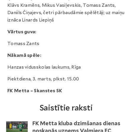
Klāvs Kramēns, Mikus Vasiļevskis, Tomass Zants,
Daniils Čiņajevs, četri pārbaudāmie spēlētāji; uz maiņu
iznāca Linards Liepiņš
Vārtus guva:
Tomass Zants
Nākamā spēle:
Hanzas vidusskolas laukums, Rīga
Piektdiena, 3. marts, plkst. 15.00
FK Metta – Skanstes SK
Saistītie raksti
FK Metta kluba dzimšanas dienas
noskaņās uzņems Valmiera FC