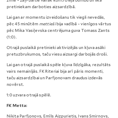
zīmē – zaļi-baltie vairāk kontrolēja bumbu un lika
pretiniekam darboties aizsardzībā.
Lai gan ar momentu izveidošanu tik viegli nevedās,
pēc 45 minūtēm
mettieši
bija vadībā – vienīgos vārtus
pēc Mika Vasiļevska centrējuma guva Tomass Zants
(1:0).
Otrajā puslaikā pretinieki aktivizējās un kļuva asāki
pretuzbrukumos, taču viesu aizsargi darbojās droši.
Lai gan otrajā puslaikā spēle kļuva līdzīgāka, rezultāts
vairs nemainījās. FK Riteriai bija arī pāris momenti,
taču aizsardzībai un Parfjonovam draudus izdevās
novērst.
1:0 uzvara otrajā spēlē.
FK Metta:
Ņikita Parfjonovs, Emīls Aizpurietis, Ivans Smirnovs,