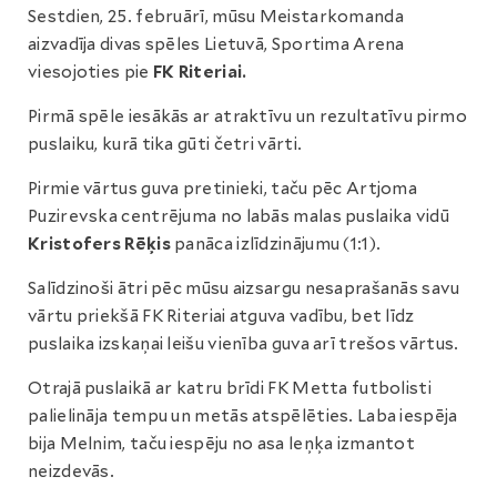
Sestdien, 25. februārī, mūsu Meistarkomanda
aizvadīja divas spēles Lietuvā, Sportima Arena
viesojoties pie
FK Riteriai.
Pirmā spēle iesākās ar atraktīvu un rezultatīvu pirmo
puslaiku, kurā tika gūti četri vārti.
Pirmie vārtus guva pretinieki, taču pēc Artjoma
Puzirevska centrējuma no labās malas puslaika vidū
Kristofers Rēķis
panāca izlīdzinājumu (1:1).
Salīdzinoši ātri pēc mūsu aizsargu nesaprašanās savu
vārtu priekšā FK Riteriai atguva vadību, bet līdz
puslaika izskaņai leišu vienība guva arī trešos vārtus.
Otrajā puslaikā ar katru brīdi FK Metta futbolisti
palielināja tempu un metās atspēlēties. Laba iespēja
bija Melnim, taču iespēju no asa leņķa izmantot
neizdevās.