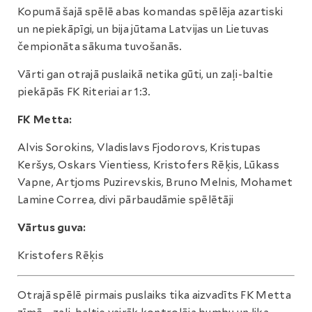
Kopumā šajā spēlē abas komandas spēlēja azartiski
un nepiekāpīgi, un bija jūtama Latvijas un Lietuvas
čempionāta sākuma tuvošanās.
Vārti gan otrajā puslaikā netika gūti, un zaļi-baltie
piekāpās FK Riteriai ar 1:3.
FK Metta:
Alvis Sorokins, Vladislavs Fjodorovs, Kristupas
Keršys, Oskars Vientiess, Kristofers Rēķis, Lūkass
Vapne, Artjoms Puzirevskis, Bruno Melnis, Mohamet
Lamine Correa, divi pārbaudāmie spēlētāji
Vārtus guva:
Kristofers Rēķis
Otrajā spēlē pirmais puslaiks tika aizvadīts FK Metta