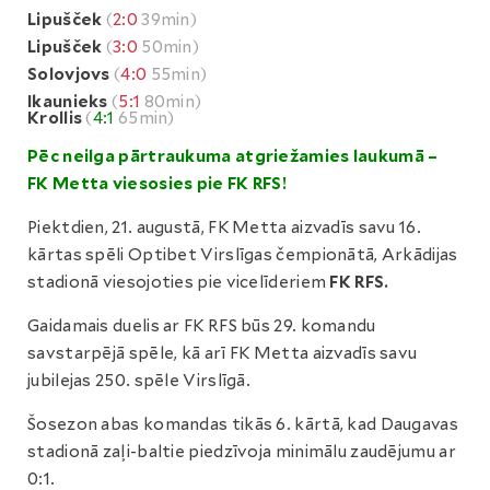
Lipušček
(
2:0
39min)
Lipušček
(
3:0
50min)
Solovjovs
(
4:0
55min)
Ikaunieks
(
5:1
80min)
Krollis
(
4:1
65min)
Pēc neilga pārtraukuma atgriežamies laukumā –
FK Metta viesosies pie FK RFS!
Piektdien, 21. augustā, FK Metta aizvadīs savu 16.
kārtas spēli Optibet Virslīgas čempionātā, Arkādijas
stadionā viesojoties pie vicelīderiem
FK RFS.
Gaidamais duelis ar FK RFS būs 29. komandu
savstarpējā spēle, kā arī FK Metta aizvadīs savu
jubilejas 250. spēle Virslīgā.
Šosezon abas komandas tikās 6. kārtā, kad Daugavas
stadionā zaļi-baltie piedzīvoja minimālu zaudējumu ar
0:1.