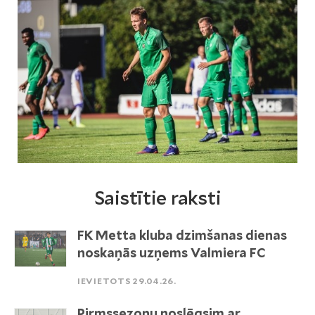
Saistītie raksti
FK Metta kluba dzimšanas dienas
noskaņās uzņems Valmiera FC
IEVIETOTS 29.04.26.
Pirmssezonu noslēgsim ar