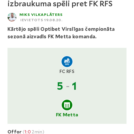
izbraukuma spēli pret FK RFS
MIKS VILKAPLĀTERS
IEVIETOTS 19.08.20.
Kārtējo spēli Optibet Virslīgas čempionāta
sezonā aizvadīs FK Metta komanda.
FC RFS
5
-
1
FK Metta
Offor
(
1:0
2min)