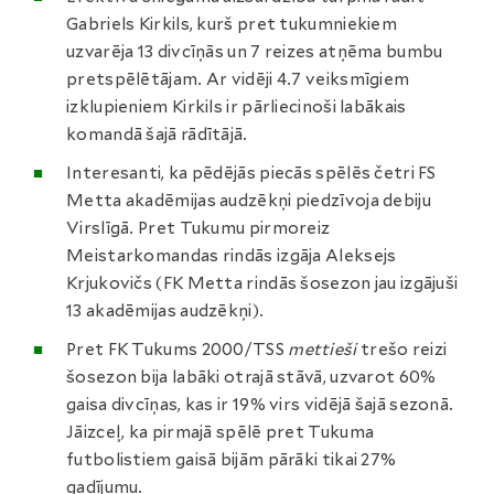
Gabriels Kirkils, kurš pret tukumniekiem
uzvarēja 13 divcīņās un 7 reizes atņēma bumbu
pretspēlētājam. Ar vidēji 4.7 veiksmīgiem
izklupieniem Kirkils ir pārliecinoši labākais
komandā šajā rādītājā.
Interesanti, ka pēdējās piecās spēlēs četri FS
Metta akadēmijas audzēkņi piedzīvoja debiju
Virslīgā. Pret Tukumu pirmoreiz
Meistarkomandas rindās izgāja Aleksejs
Krjukovičs (FK Metta rindās šosezon jau izgājuši
13 akadēmijas audzēkņi).
Pret FK Tukums 2000/TSS
mettieši
trešo reizi
šosezon bija labāki otrajā stāvā, uzvarot 60%
gaisa divcīņas, kas ir 19% virs vidējā šajā sezonā.
Jāizceļ, ka pirmajā spēlē pret Tukuma
futbolistiem gaisā bijām pārāki tikai 27%
gadījumu.