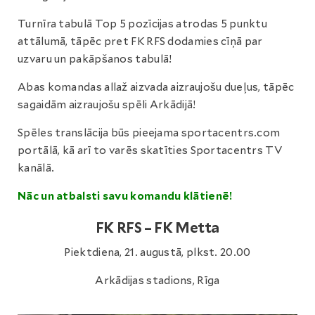
Turnīra tabulā Top 5 pozīcijas atrodas 5 punktu
attālumā, tāpēc pret FK RFS dodamies cīņā par
uzvaru un pakāpšanos tabulā!
Abas komandas allaž aizvada aizraujošu dueļus, tāpēc
sagaidām aizraujošu spēli Arkādijā!
Spēles translācija būs pieejama sportacentrs.com
portālā, kā arī to varēs skatīties Sportacentrs TV
kanālā.
Nāc un atbalsti savu komandu klātienē!
FK RFS – FK Metta
Piektdiena, 21. augustā, plkst. 20.00
Arkādijas stadions, Rīga