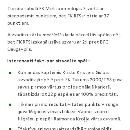
Turnīra tabulā FK Metta ierindojas 7. vietā ar
piecpadsmit punktiem, bet FK RFS ir otrie ar 37
punktiem.
Aizvadīto kārtu
mettieši
izlaida pārceltās spēles dēļ,
bet FK RFS izskaņā izrāva uzvaru ar 2:1 pret BFC
Daugavpils.
Interesanti fakti par aizvadīto spēli:
Komandas kapteinis Krists Kristers Gulbis
aizvadītajā spēlē pret FK Tukums 2000/TSS guva
savus pirmos vārtus profesionālajā karjerā,
tāpat izdarot 22 piespēles ar 100% precizitāti.
Tikmēr pirmo rezultativitātes punktu Virslīgā
guva 16 gadus vecais Lūkass Vapne, izdarot
filigrānu piespēli Raimonda Kroļļa vārtu guvumā.
Efektīvu sniegumu aizsardzībā turpina rādīt