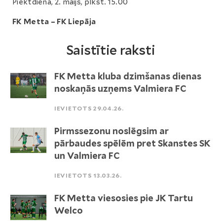
Piektdiena, 2. maijs, plkst. 15.00
FK Metta – FK Liepāja
Saistītie raksti
FK Metta kluba dzimšanas dienas
noskaņās uzņems Valmiera FC
IEVIETOTS 29.04.26.
Pirmssezonu noslēgsim ar
pārbaudes spēlēm pret Skanstes SK
un Valmiera FC
IEVIETOTS 13.03.26.
FK Metta viesosies pie JK Tartu
Welco