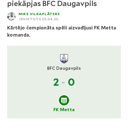
piekāpjas BFC Daugavpils
MIKS VILKAPLĀTERS
IEVIETOTS 25.04.25.
Kārtējo čempionāta spēli aizvadījusi FK Metta
komanda.
BFC Daugavpils
2
-
0
FK Metta