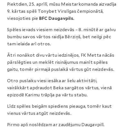
Piektdien, 25. aprīlī, mūsu Meistarkomanda aizvadīja
9. kārtas spēli Tonybet Virslīgas čempionātā,
viesojoties pie
BFC Daugavpils.
Spēles ievads viesiem neizdevās – 8. minūtē ar galvu
bumbu savos vārtos raidīja Bērziņš, bet neilgi pēc
tam ielaida arī otros.
Ātri nonākot divu vārtu iedzinējos, FK Metta nācās
pārslēgties un meklēt risinājumus mainīt spēles
gaitu, tomēr pirmajā puslaikā vārtus gūt neizdevās.
Otro puslaiku viesi iesāka ar lielu aktivitāti,
vairākkārt apdraudot Beka sargātos vārtus, vienā
epizodē Karimu trāpīja pa vārtu stabu.
Līdz spēles beigām spiediens pieauga, tomēr kaut
vienus vārtus atgūt neizdevās.
Pirmo apli noslēdzam ar zaudējumu Daugavpilī.