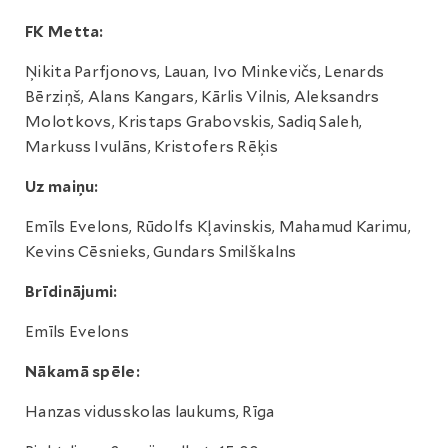
FK Metta:
Ņikita Parfjonovs, Lauan, Ivo Minkevičs, Lenards
Bērziņš, Alans Kangars, Kārlis Vilnis, Aleksandrs
Molotkovs, Kristaps Grabovskis, Sadiq Saleh,
Markuss Ivulāns, Kristofers Rēķis
Uz maiņu:
Emīls Evelons, Rūdolfs Kļavinskis, Mahamud Karimu,
Kevins Cēsnieks, Gundars Smilškalns
Brīdinājumi:
Emīls Evelons
Nākamā spēle:
Hanzas vidusskolas laukums, Rīga