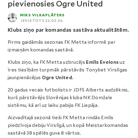
pievienosies Ogre United
MIKS VILKAPLĀTERS
IEVIETOTS 22.02.26.
Klubs ziņo par komandas sastāva aktualitātēm.
Pirms gaidāmās sezonas FK Metta informē par
izmaiņām komandas sastāvā.
Klubs ziņo, ka FK Metta uzbrucējs
Emīls Evelons
uz
īres tiesībām turpmāk pārstāvēs Tonybet Virslīgas
jaunpienācējus
Ogre United.
20 gadus vecais futbolists ir JDFS Alberts audzēknis,
kurš pārstāvējis Slovēnijas kluba NK Domžale
sistēmu, kā arī uz laiku pabijis FK Liepāja.
Aizvadītajā sezonā tieši FK Metta rindās Emīls
piedzīvoja debiju Virslīgā, un kopā Meistarkomandas
sastāvā 38 spēlēs guva 8 vārtus.