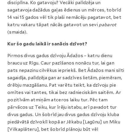
disciplīna. Ko gatavoju? Vecāki palīdzēja un
sagatavoja dažādus gaļas ēdienus un mērces, tobrīd
14 vai 15 gados vēl tik plaši nemācēju pagatavot, bet
katru vakaru tāpat nācās gatavot un sevi
pabarot
(smaida).
Kur šo gadu laikā ir sanācis dzīvot?
Pirmos divus gadus dzīvoju Ādažos – katru dienu
braucu uz Rīgu. Caur pazīšanos nonācu tur, lai gan
pats nepazinu cilvēkus iepriekš. Bet Ādažos mani silti
sagaidīja, palīdzēja gan ar sadzīves lietām, piemēram,
drēbju mazgāšanu. Pat varētu teikt, ka dzīvoju pie
omītes vai tantes, tikai bez radnieciskām saitēm. Ar
pozitīvām atmiņām atceros laiku tur. Pēc tam
pārvācos uz Teiku, kur īrēju istabu, arī pavadot tur
divus gadus. Un šobrīd jau divus gadus dzīvoju kluba
piedāvātā dzīvoklī kopā ar Jēkabu [Lagūnu] un Miku
[Vilkaplāteru], bet šobrīd plānoju būt vēl