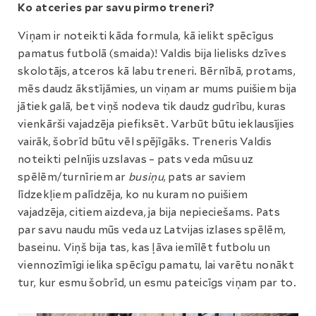
Ko atceries par savu pirmo treneri?
Viņam ir noteikti kāda formula, kā ielikt spēcīgus
pamatus futbolā (smaida)! Valdis bija lielisks dzīves
skolotājs, atceros kā labu treneri. Bērnībā, protams,
mēs daudz ākstījāmies, un viņam ar mums puišiem bija
jātiek galā, bet viņš nodeva tik daudz gudrību, kuras
vienkārši vajadzēja piefiksēt. Varbūt būtu ieklausījies
vairāk, šobrīd būtu vēl spējīgāks. Treneris Valdis
noteikti pelnījis uzslavas – pats veda mūsu uz
spēlēm/turnīriem ar
busiņu
, pats ar saviem
līdzekļiem palīdzēja, ko nu kuram no puišiem
vajadzēja, citiem aizdeva, ja bija nepieciešams. Pats
par savu naudu mūs veda uz Latvijas izlases spēlēm,
baseinu. Viņš bija tas, kas ļāva iemīlēt futbolu un
viennozīmīgi ielika spēcīgu pamatu, lai varētu nonākt
tur, kur esmu šobrīd, un esmu pateicīgs viņam par to.