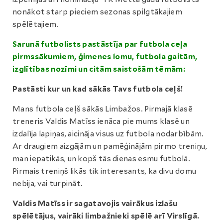
nonākot starp pieciem sezonas spilgtākajiem
spēlētajiem.
Sarunā futbolists pastāstīja par futbola ceļa
pirmssākumiem, ģimenes lomu, futbola gaitām,
izglītības nozīmi un citām saistošām tēmām:
Pastāsti kur un kad sākās Tavs futbola ceļš!
Mans futbola ceļš sākās Limbažos. Pirmajā klasē
treneris Valdis Matīss ienāca pie mums klasē un
izdalīja lapiņas, aicināja visus uz futbola nodarbībām.
Ar draugiem aizgājām un pamēģinājām pirmo treniņu,
man iepatikās, un kopš tās dienas esmu futbolā.
Pirmais treniņš likās tik interesants, ka divu domu
nebija, vai turpināt.
Valdis Matīss ir sagatavojis vairākus izlašu
spēlētājus, vairāki limbažnieki spēlē arī Virslīgā.