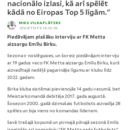
nacionālo izlasi, kā arī spēlēt
kādā no Eiropas Top 5 līgām."
MIKS VILKAPLĀTERS
IEVIETOTS 14.12.19.
Piedāvājam plašāku interviju ar FK Metta
aizsargu Emīlu Birku.
Sezona ir noslēgusies, un šoreiz piedāvājam interviju
ar 19 gadus veco FK Metta aizsargu Emīlu Birku, kurš
aizvadītajā nedēļā pagarinājis līgumu ar klubu līdz
2022. gadam.
Birka kluba sistēmai pievienojās 14 gadu vecumā, bet
Meistarkomandā debitēja 2017. gada augustā.
Šosezon 2000. gadā dzimušais futbolists aizvadīja 28
spēles un bija viens no komandas līderiem.
Savā trešajā kopumā un pirmajā pilnajā sezonā Emīls
izpelnījās arī nomināciju “FK Metta gada futbolists”