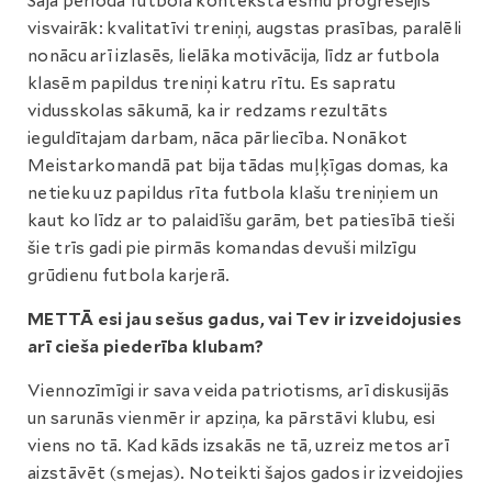
Šajā periodā futbola kontekstā esmu progresējis
visvairāk: kvalitatīvi treniņi, augstas prasības, paralēli
nonācu arī izlasēs, lielāka motivācija, līdz ar futbola
klasēm papildus treniņi katru rītu. Es sapratu
vidusskolas sākumā, ka ir redzams rezultāts
ieguldītajam darbam, nāca pārliecība. Nonākot
Meistarkomandā pat bija tādas muļķīgas domas, ka
netieku uz papildus rīta futbola klašu treniņiem un
kaut ko līdz ar to palaidīšu garām, bet patiesībā tieši
šie trīs gadi pie pirmās komandas devuši milzīgu
grūdienu futbola karjerā.
METTĀ esi jau sešus gadus, vai Tev ir izveidojusies
arī cieša piederība klubam?
Viennozīmīgi ir sava veida patriotisms, arī diskusijās
un sarunās vienmēr ir apziņa, ka pārstāvi klubu, esi
viens no tā. Kad kāds izsakās ne tā, uzreiz metos arī
aizstāvēt (smejas). Noteikti šajos gados ir izveidojies