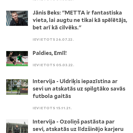
Jānis Beks: "METTA ir fantastiska
vieta, lai augtu ne tikai kā spēlētājs,
bet arī kā cilvēks."
IEVIETOTS 26.07.22.
Paldies, Emīl!
IEVIETOTS 05.03.22.
Intervija - Uldriķis iepazīstina ar
sevi un atskatās uz spilgtāko savās
futbola gaitās
IEVIETOTS 15.11.21.
Intervija - Ozoliņš pastāsta par
sevi, atskatās uz līdzšinējo karjeru