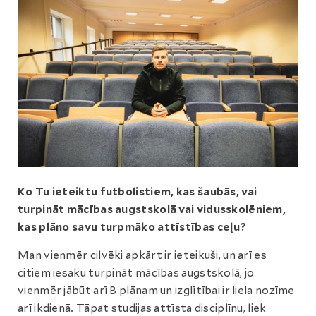
Ko Tu ieteiktu futbolistiem, kas šaubās, vai
turpināt mācības augstskolā vai vidusskolēniem,
kas plāno savu turpmāko attīstības ceļu?
Man vienmēr cilvēki apkārt ir ieteikuši, un arī es
citiem iesaku turpināt mācības augstskolā, jo
vienmēr jābūt arī B plānam un izglītībai ir liela nozīme
arī ikdienā. Tāpat studijas attīsta disciplīnu, liek