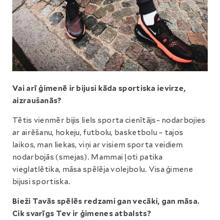
Vai arī ģimenē ir bijusi kāda sportiska ievirze,
aizraušanās?
Tētis vienmēr bijis liels sporta cienītājs– nodarbojies
ar airēšanu, hokeju, futbolu, basketbolu – tajos
laikos, man liekas, viņi ar visiem sporta veidiem
nodarbojās (smejas). Mammai ļoti patika
vieglatlētika, māsa spēlēja volejbolu. Visa ģimene
bijusi sportiska.
Bieži Tavās spēlēs redzami gan vecāki, gan māsa.
Cik svarīgs Tev ir ģimenes atbalsts?