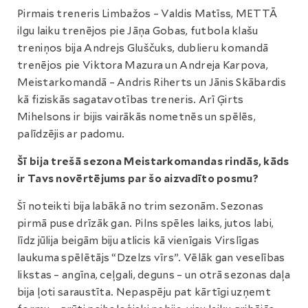
Pirmais treneris Limbažos – Valdis Matīss, METTĀ
ilgu laiku trenējos pie Jāņa Gobas, futbola klašu
treniņos bija Andrejs Gluščuks, dublieru komandā
trenējos pie Viktora Mazura un Andreja Karpova,
Meistarkomandā – Andris Riherts un Jānis Skābardis
kā fiziskās sagatavotības treneris. Arī Ģirts
Mihelsons ir bijis vairākās nometnēs un spēlēs,
palīdzējis ar padomu.
Šī bija trešā sezona Meistarkomandas rindās, kāds
ir Tavs novērtējums par šo aizvadīto posmu?
Šī noteikti bija labākā no trim sezonām. Sezonas
pirmā puse drīzāk gan. Pilns spēles laiks, jutos labi,
līdz jūlija beigām biju atlicis kā vienīgais Virslīgas
laukuma spēlētājs “Dzelzs vīrs”. Vēlāk gan veselības
likstas – angīna, ceļgali, deguns – un otrā sezonas daļa
bija ļoti saraustīta. Nepaspēju pat kārtīgi uzņemt