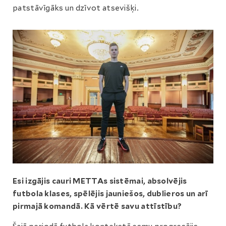
patstāvīgāks un dzīvot atsevišķi.
Esi izgājis cauri METTAs sistēmai, absolvējis
futbola klases, spēlējis jauniešos, dublieros un arī
pirmajā komandā. Kā vērtē savu attīstību?