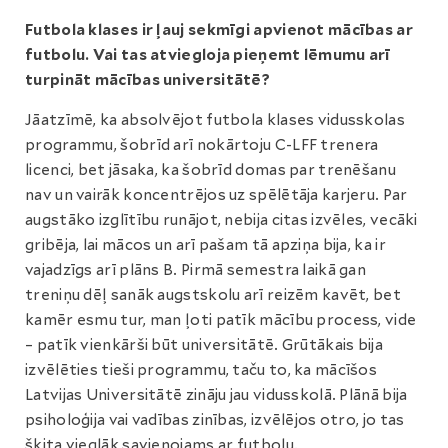
Futbola klases ir ļauj sekmīgi apvienot mācības ar
futbolu. Vai tas atviegloja pieņemt lēmumu arī
turpināt mācības universitātē?
Jāatzīmē, ka absolvējot futbola klases vidusskolas
programmu, šobrīd arī nokārtoju C-LFF trenera
licenci, bet jāsaka, ka šobrīd domas par trenēšanu
nav un vairāk koncentrējos uz spēlētāja karjeru. Par
augstāko izglītību runājot, nebija citas izvēles, vecāki
gribēja, lai mācos un arī pašam tā apziņa bija, ka ir
vajadzīgs arī plāns B. Pirmā semestra laikā gan
treniņu dēļ sanāk augstskolu arī reizēm kavēt, bet
kamēr esmu tur, man ļoti patīk mācību process, vide
– patīk vienkārši būt universitātē. Grūtākais bija
izvēlēties tieši programmu, taču to, ka mācīšos
Latvijas Universitātē zināju jau vidusskolā. Plānā bija
psiholoģija vai vadības zinības, izvēlējos otro, jo tas
šķita vieglāk savienojams ar futbolu.