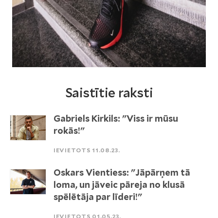
Saistītie raksti
Gabriels Kirkils: "Viss ir mūsu
rokās!"
IEVIETOTS 11.08.23.
Oskars Vientiess: "Jāpārņem tā
loma, un jāveic pāreja no klusā
spēlētāja par līderi!"
IEVIETOTS 01.05.23.