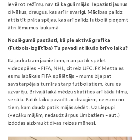
ievērot režīmu, nav tā ka guli mājās. Iepazīsti jaunus
cilvēkus, draugus, kas arī ir svarīgi. Mācības palīdz
attīstīt prāta spējas, kas arī palīdz futbolā pieņemt
ātri lēmumus laukumā.
Noslēgumā pastāsti, kā pie aktīvā grafika
(Futbols-Izglītība) Tu pavadi atlikušo brīvo laiku?
Kā jau katram jaunietiem, man patīk spēlēt
videospēles – FIFA, NHL, citreiz UFC. FK Metta es
esmu labākais FIFA spēlētājs – mums bija pat
savstarpējais turnīrs starp futbolistiem, kuru es
uzvarēju. Brīvajā laikā mēdzu skatīties arī kādu filmu,
seriālu. Patīk laiku pavadīt ar draugiem, neesmu no
tiem, kam daudz patīk mājās sēdēt. Uz Liepupi
(vecāku mājām, nedaudz ārpus Limbažiem – aut.)
izdodas aizbraukt divas reizes mēnesī.