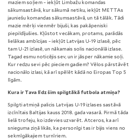
maziem soļiem – iekļūt Limbažu komandas
sākumsastāvā, kur sākumā netiku, iekļūt METTAs
jauniešu komandas sākumsastāvā, un tā tālāk. Tādi
mazie mērķi vienmēr bijuši, kas pakāpeniski
piepildījušies. Kļūstot vecākam, protams, parādās
lielākas ambīcijas – iekļūt Latvijas U-19 izlasē, pēc
tam U-21 izlasē, un nākamais solis nacionālā izlase.
Tagad esmu noticējis sev, un ir jāsper nākamie soļi.
Kur redzu sevi pēc pieciem gadiem? Vēlos pārstāvēt
nacionālo izlasi, kā arī spēlēt kādā no Eiropas Top 5
līgām.
Kura ir Tava līdz šim spilgtākā futbola atmiņa?
Spilgti atmiņā palicis Latvijas U-19 izlases sastāvā
izcīnītais Baltijas kauss 2018. gada vasarā. Pirmā tāda
lielā trofeju, ko izdevies uzvarēt. Atceros, ka arī
snieguma ziņā likās, ka personīgi tas ir bijis viens no
sekmīgākajiem turnīriem.