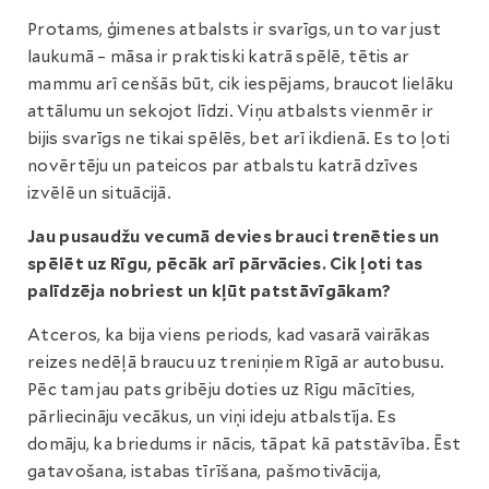
Protams, ģimenes atbalsts ir svarīgs, un to var just
laukumā – māsa ir praktiski katrā spēlē, tētis ar
mammu arī cenšās būt, cik iespējams, braucot lielāku
attālumu un sekojot līdzi. Viņu atbalsts vienmēr ir
bijis svarīgs ne tikai spēlēs, bet arī ikdienā. Es to ļoti
novērtēju un pateicos par atbalstu katrā dzīves
izvēlē un situācijā.
Jau pusaudžu vecumā devies brauci trenēties un
spēlēt uz Rīgu, pēcāk arī pārvācies. Cik ļoti tas
palīdzēja nobriest un kļūt patstāvīgākam?
Atceros, ka bija viens periods, kad vasarā vairākas
reizes nedēļā braucu uz treniņiem Rīgā ar autobusu.
Pēc tam jau pats gribēju doties uz Rīgu mācīties,
pārliecināju vecākus, un viņi ideju atbalstīja. Es
domāju, ka briedums ir nācis, tāpat kā patstāvība. Ēst
gatavošana, istabas tīrīšana, pašmotivācija,