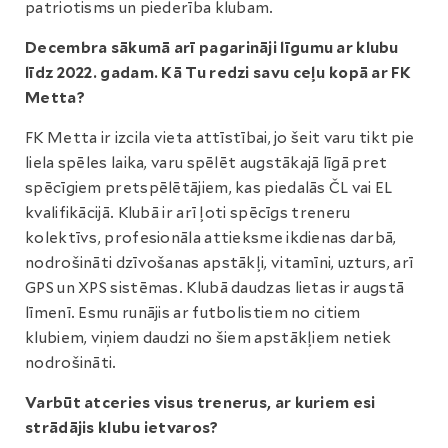
patriotisms un piederība klubam.
Decembra sākumā arī pagarināji līgumu ar klubu
līdz 2022. gadam. Kā Tu redzi savu ceļu kopā ar FK
Metta?
FK Metta ir izcila vieta attīstībai, jo šeit varu tikt pie
liela spēles laika, varu spēlēt augstākajā līgā pret
spēcīgiem pretspēlētājiem, kas piedalās ČL vai EL
kvalifikācijā. Klubā ir arī ļoti spēcīgs treneru
kolektīvs, profesionāla attieksme ikdienas darbā,
nodrošināti dzīvošanas apstākļi, vitamīni, uzturs, arī
GPS un XPS sistēmas. Klubā daudzas lietas ir augstā
līmenī. Esmu runājis ar futbolistiem no citiem
klubiem, viņiem daudzi no šiem apstākļiem netiek
nodrošināti.
Varbūt atceries visus trenerus, ar kuriem esi
strādājis klubu ietvaros?