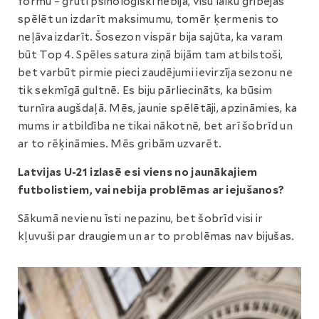
formu – grūti psiholoģiski nebija, visu laiku gribējās
spēlēt un izdarīt maksimumu, tomēr ķermenis to
neļāva izdarīt. Šosezon vispār bija sajūta, ka varam
būt Top 4. Spēles satura ziņā bijām tam atbilstoši,
bet varbūt pirmie pieci zaudējumi ievirzīja sezonu ne
tik sekmīgā gultnē. Es biju pārliecināts, ka būsim
turnīra augšdaļā. Mēs, jaunie spēlētāji, apzināmies, ka
mums ir atbildība ne tikai nākotnē, bet arī šobrīd un
ar to rēķināmies. Mēs gribām uzvarēt.
Latvijas U-21 izlasē esi viens no jaunākajiem
futbolistiem, vai nebija problēmas ar iejušanos?
Sākumā nevienu īsti nepazinu, bet šobrīd visi ir
kļuvuši par draugiem un ar to problēmas nav bijušas.