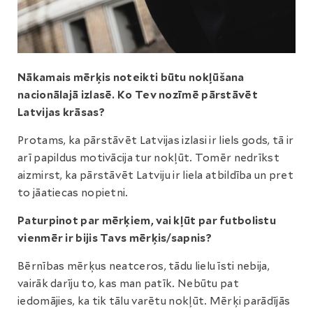
Nākamais mērķis noteikti būtu nokļūšana
nacionālajā izlasē. Ko Tev nozīmē pārstāvēt
Latvijas krāsas?
Protams, ka pārstāvēt Latvijas izlasi ir liels gods, tā ir
arī papildus motivācija tur nokļūt. Tomēr nedrīkst
aizmirst, ka pārstāvēt Latviju ir liela atbildība un pret
to jāatiecas nopietni.
Paturpinot par mērķiem, vai kļūt par futbolistu
vienmēr ir bijis Tavs mērķis/sapnis?
Bērnības mērķus neatceros, tādu lielu īsti nebija,
vairāk darīju to, kas man patīk. Nebūtu pat
iedomājies, ka tik tālu varētu nokļūt. Mērķi parādījās