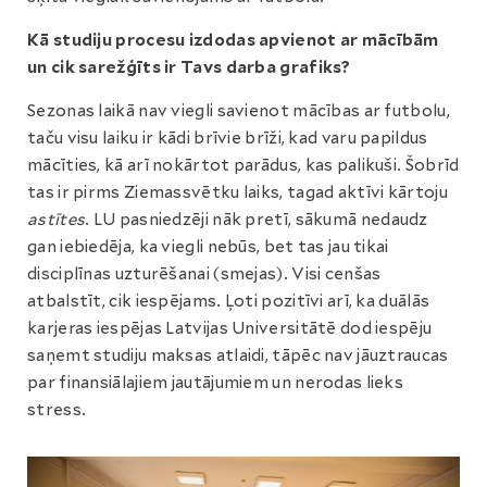
Kā studiju procesu izdodas apvienot ar mācībām
un cik sarežģīts ir Tavs darba grafiks?
Sezonas laikā nav viegli savienot mācības ar futbolu,
taču visu laiku ir kādi brīvie brīži, kad varu papildus
mācīties, kā arī nokārtot parādus, kas palikuši. Šobrīd
tas ir pirms Ziemassvētku laiks, tagad aktīvi kārtoju
astītes
. LU pasniedzēji nāk pretī, sākumā nedaudz
gan iebiedēja, ka viegli nebūs, bet tas jau tikai
disciplīnas uzturēšanai (smejas). Visi cenšas
atbalstīt, cik iespējams. Ļoti pozitīvi arī, ka duālās
karjeras iespējas Latvijas Universitātē dod iespēju
saņemt studiju maksas atlaidi, tāpēc nav jāuztraucas
par finansiālajiem jautājumiem un nerodas lieks
stress.