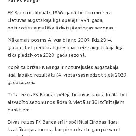
Par FK Banga:
FK Banga ir dibināts 1966. gadā, bet pirmo reizi
Lietuvas augstākajā līgā spēlēja 1994. gadā,
noturoties augstākajā divīzijā astoņas sezonas.
Nākamais posms A lyga bija no 2009. līdz 2014.
gadam, bet pēdējā atgriešanās reize augstākajā līgā
tika piedzīvota 2020. gada sezonā.
Kopš tā brīža FK Banga ir noturējusies augstākajā
līgā, labāko rezultātu (4. vieta) sasniedzot tieši 2020.
gada sezonā.
Trīs reizes FK Banga spēlēja Lietuvas kausa finālā, bet
aizvadīto sezonu noslēdza 8. vietā ar 30 izcīnītajiem
punktiem.
Divas reizes FK Banga arī ir spēlējusi Eiropas līgas
kvalifikācijas turnīrā, kur pirmo kārtu gan pārvarēt