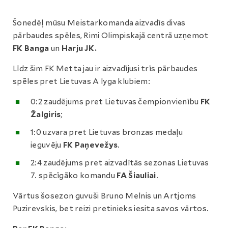
Šonedēļ mūsu Meistarkomanda aizvadīs divas
pārbaudes spēles, Rimi Olimpiskajā centrā uzņemot
FK Banga
un
Harju JK.
Līdz šim FK Metta jau ir aizvadījusi trīs pārbaudes
spēles pret Lietuvas A lyga klubiem:
0:2 zaudējums pret Lietuvas čempionvienību
FK
Žalgiris
;
1:0 uzvara pret Lietuvas bronzas medaļu
ieguvēju
FK Paņevežys
.
2:4 zaudējums pret aizvadītās sezonas Lietuvas
7. spēcīgāko komandu
FA Šiauliai
.
Vārtus šosezon guvuši Bruno Melnis un Artjoms
Puzirevskis, bet reizi pretinieks iesita savos vārtos.