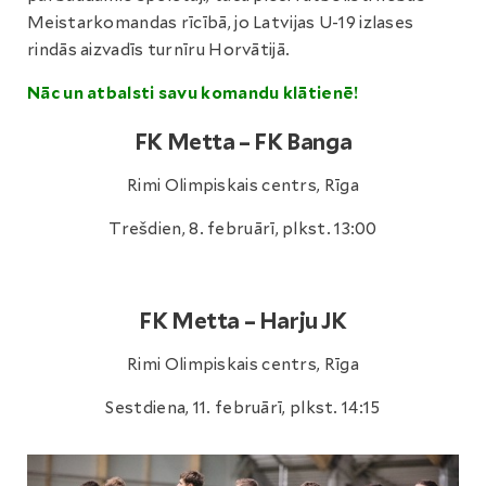
Meistarkomandas rīcībā, jo Latvijas U-19 izlases
rindās aizvadīs turnīru Horvātijā.
Nāc un atbalsti savu komandu klātienē!
FK Metta – FK Banga
Rimi Olimpiskais centrs, Rīga
Trešdien, 8. februārī, plkst. 13:00
FK Metta – Harju JK
Rimi Olimpiskais centrs, Rīga
Sestdiena, 11. februārī, plkst. 14:15