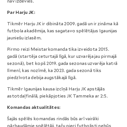
nav izdevies.
Par Harju JK:
Tikmēr Harju JK ir dibināta 2009. gadā un ir zināma kā
futbola akadēmija, kas sagatavo spēlētājus Igaunijas
jauniešu izlasēm.
Pirmo reizi Meistarkomanda tika izveidota 2015.
gadā (startēja ceturtajā līgā, kur uzvarēja jau pirmajā
sezonā), bet kopš 2019. gada sezonas uzvarēja katrā
līmenī, kas nozīmē, ka 2023. gada sezonā tiks
piedzīvota debija augstākajā līgā.
Tikmēr Igaunijas kausa izcīņā Harju JK apstājās
astotdaļfinālā, piekāpjoties JK Tammeka ar 2:5.
Komandas aktualitātes:
Šajās spēlēs komandas rindās būs arī vairāki
pārbaudāmie spēlētāji, taču pieci futbolisti nebūs