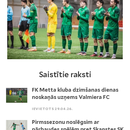
Saistītie raksti
FK Metta kluba dzimšanas dienas
noskaņās uzņems Valmiera FC
IEVIETOTS 29.04.26.
Pirmssezonu noslēgsim ar
pārbaudes spēlēm pret Skanstes SK