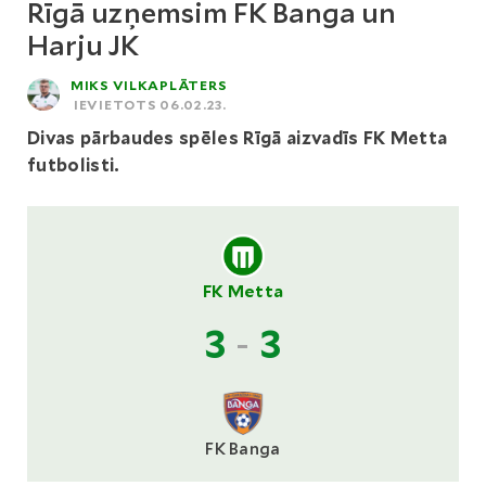
Rīgā uzņemsim FK Banga un
Harju JK
MIKS VILKAPLĀTERS
IEVIETOTS 06.02.23.
Divas pārbaudes spēles Rīgā aizvadīs FK Metta
futbolisti.
FK Metta
3
-
3
FK Banga