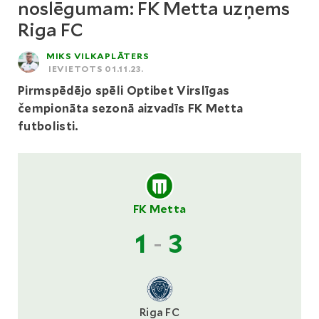
noslēgumam: FK Metta uzņems
Riga FC
MIKS VILKAPLĀTERS
IEVIETOTS 01.11.23.
Pirmspēdējo spēli Optibet Virslīgas
čempionāta sezonā aizvadīs FK Metta
futbolisti.
FK Metta
1
-
3
Riga FC