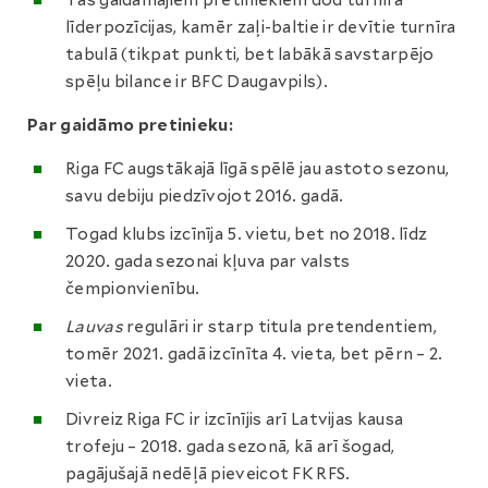
Tas gaidāmajiem pretiniekiem dod turnīra
līderpozīcijas, kamēr zaļi-baltie ir devītie turnīra
tabulā (tikpat punkti, bet labākā savstarpējo
spēļu bilance ir BFC Daugavpils).
Par gaidāmo pretinieku:
Riga FC augstākajā līgā spēlē jau astoto sezonu,
savu debiju piedzīvojot 2016. gadā.
Togad klubs izcīnīja 5. vietu, bet no 2018. līdz
2020. gada sezonai kļuva par valsts
čempionvienību.
Lauvas
regulāri ir starp titula pretendentiem,
tomēr 2021. gadā izcīnīta 4. vieta, bet pērn – 2.
vieta.
Divreiz Riga FC ir izcīnījis arī Latvijas kausa
trofeju – 2018. gada sezonā, kā arī šogad,
pagājušajā nedēļā pieveicot FK RFS.