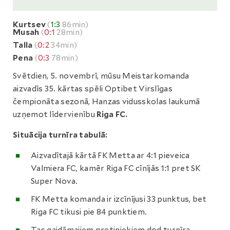
Kurtsev
(
1:3
86min)
Musah
(
0:1
28min)
Talla
(
0:2
34min)
Pena
(
0:3
78min)
Svētdien, 5. novembrī, mūsu Meistarkomanda
aizvadīs 35. kārtas spēli Optibet Virslīgas
čempionāta sezonā, Hanzas vidusskolas laukumā
uzņemot līdervienību
Riga FC.
Situācija turnīra tabulā:
Aizvadītajā kārtā FK Metta ar 4:1 pieveica
Valmiera FC, kamēr Riga FC cīnījās 1:1 pret SK
Super Nova.
FK Metta komanda ir izcīnījusi 33 punktus, bet
Riga FC tikusi pie 84 punktiem.