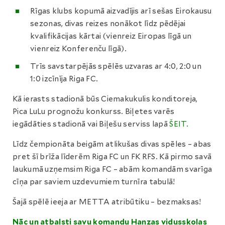
Rīgas klubs kopumā aizvadījis arī sešas Eirokausu
sezonas, divas reizes nonākot līdz pēdējai
kvalifikācijas kārtai (vienreiz Eiropas līgā un
vienreiz Konferenču līgā).
Trīs savstarpējās spēlēs uzvaras ar 4:0, 2:0 un
1:0 izcīnīja Riga FC.
Kā ierasts stadionā būs Ciemakukulis konditoreja,
Pica LuLu prognožu konkurss. Biļetes varēs
iegādāties stadionā vai Biļešu serviss lapā
ŠEIT.
Līdz čempionāta beigām atlikušas divas spēles – abas
pret šī brīža līderēm Riga FC un FK RFS. Kā pirmo savā
laukumā uzņemsim Riga FC – abām komandām svarīga
cīņa par saviem uzdevumiem turnīra tabulā!
Šajā spēlē ieeja ar METTA atribūtiku – bezmaksas!
Nāc un atbalsti savu komandu Hanzas vidusskolas