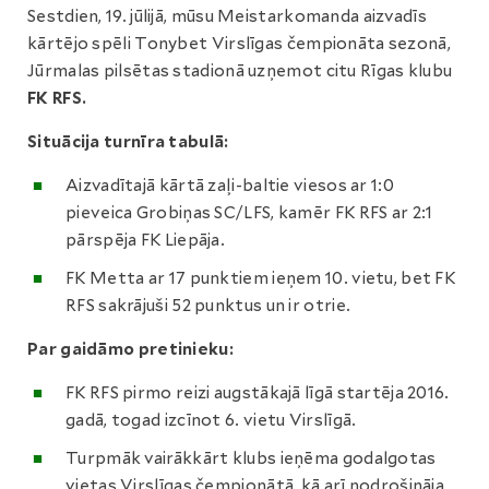
Sestdien, 19. jūlijā, mūsu Meistarkomanda aizvadīs
kārtējo spēli Tonybet Virslīgas čempionāta sezonā,
Jūrmalas pilsētas stadionā uzņemot citu Rīgas klubu
FK RFS.
Situācija turnīra tabulā:
Aizvadītajā kārtā zaļi-baltie viesos ar 1:0
pieveica Grobiņas SC/LFS, kamēr FK RFS ar 2:1
pārspēja FK Liepāja.
FK Metta ar 17 punktiem ieņem 10. vietu, bet FK
RFS sakrājuši 52 punktus un ir otrie.
Par gaidāmo pretinieku:
FK RFS pirmo reizi augstākajā līgā startēja 2016.
gadā, togad izcīnot 6. vietu Virslīgā.
Turpmāk vairākkārt klubs ieņēma godalgotas
vietas Virslīgas čempionātā, kā arī nodrošināja