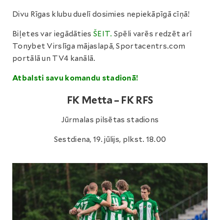
Divu Rīgas klubu duelī dosimies nepiekāpīgā cīņā!
Biļetes var iegādāties
ŠEIT.
Spēli varēs redzēt arī
Tonybet Virslīga mājaslapā, Sportacentrs.com
portālā un TV4 kanālā.
Atbalsti savu komandu stadionā!
FK Metta – FK RFS
Jūrmalas pilsētas stadions
Sestdiena, 19. jūlijs, plkst. 18.00