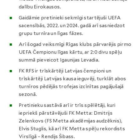
dalību Eirokausos.
Gaidāmie pretinieki sekmīgi startējuši UEFA
sacensībās, 2022. un 2024. gadā arī sasniedzot
grupu turnīra un līgas fāzes.
Arī šogad veiksmīgi Rīgas klubs pārvarējis pirmo
UEFA Čempionu līgas kārtu, ar 2:0 divu spēļu
summā pieveicot Igaunijas Levadia.
FK RFS ir trīskārtēji Latvijas čempioni un
trīskārtēji Latvijas kausa ieguvēji, turklāt abos
turnīros pēdējās trofejas izcīnītas pagājušajā
sezonā.
Pretinieku sastāvā arī ir trīs spēlētāji, kuri
iepriekš pārstāvējuši FK Metta: Dmitrijs
Zelenkovs (FS Metta akadēmijas audzēknis),
Elvis Stuglis, kā arī FK Metta spēļu rekordists
Virslīgā – Rendijs Šibass.