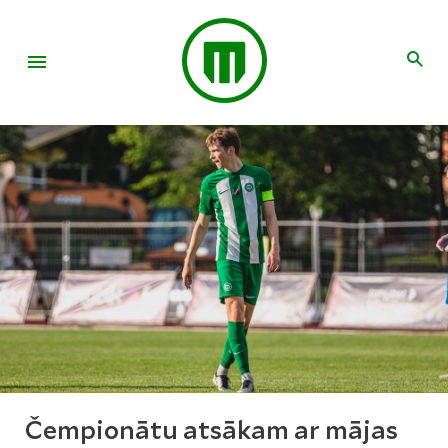
Čempionātu atsākam ar mājas