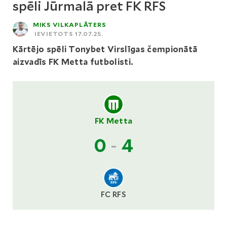
spēli Jūrmalā pret FK RFS
MIKS VILKAPLĀTERS
IEVIETOTS 17.07.25.
Kārtējo spēli Tonybet Virslīgas čempionātā
aizvadīs FK Metta futbolisti.
FK Metta
0
-
4
FC RFS