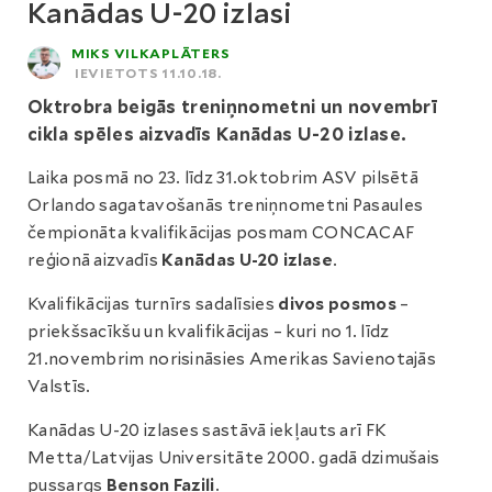
Kanādas U-20 izlasi
MIKS VILKAPLĀTERS
IEVIETOTS 11.10.18.
Oktrobra beigās treniņnometni un novembrī
cikla spēles aizvadīs Kanādas U-20 izlase.
Laika posmā no 23. līdz 31.oktobrim ASV pilsētā
Orlando sagatavošanās treniņnometni Pasaules
čempionāta kvalifikācijas posmam CONCACAF
reģionā aizvadīs
Kanādas U-20 izlase
.
Kvalifikācijas turnīrs sadalīsies
divos posmos
–
priekšsacīkšu un kvalifikācijas – kuri no 1. līdz
21.novembrim norisināsies Amerikas Savienotajās
Valstīs.
Kanādas U-20 izlases sastāvā iekļauts arī FK
Metta/Latvijas Universitāte 2000. gadā dzimušais
pussargs
Benson Fazili
.