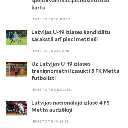
spēļu kvalifikācijas noslēdzošo
kārtu
IEVIETOTS 10.09.19.
Latvijas U-19 izlases kandidātu
sarakstā arī pieci mettieši
IEVIETOTS 23.02.18.
Uz Latvijas U-19 izlases
treniņnometni izsaukti 5 FK Metta
futbolisti
IEVIETOTS 05.02.26.
Latvijas nacionālajā izlasē 4 FS
Metta audzēkņi
IEVIETOTS 10.11.25.