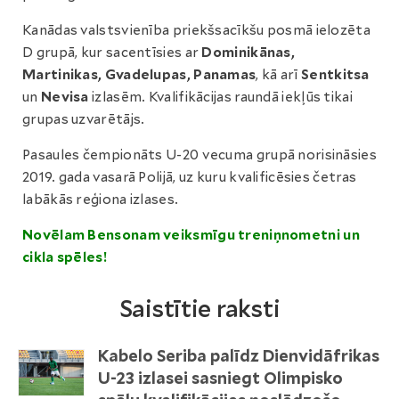
Kanādas valstsvienība priekšsacīkšu posmā ielozēta
D grupā, kur sacentīsies ar
Dominikānas,
Martinikas, Gvadelupas, Panamas
, kā arī
Sentkitsa
un
Nevisa
izlasēm. Kvalifikācijas raundā iekļūs tikai
grupas uzvarētājs.
Pasaules čempionāts U-20 vecuma grupā norisināsies
2019. gada vasarā Polijā, uz kuru kvalificēsies četras
labākās reģiona izlases.
Novēlam Bensonam veiksmīgu treniņnometni un
cikla spēles!
Saistītie raksti
Kabelo Seriba palīdz Dienvidāfrikas
U-23 izlasei sasniegt Olimpisko