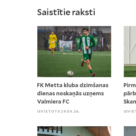
Saistītie raksti
FK Metta kluba dzimšanas
Pirm
dienas noskaņās uzņems
pārb
Valmiera FC
Skan
IEVIETOTS 29.04.26.
IEVIE