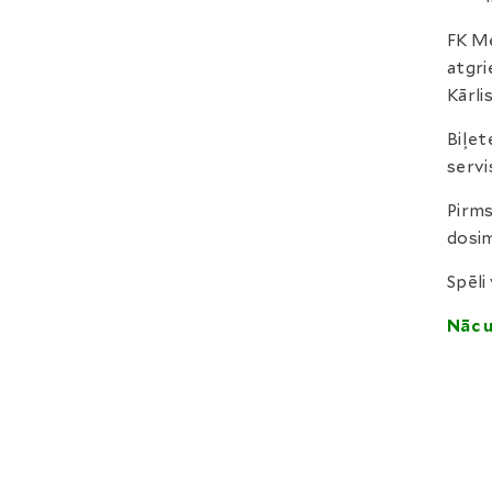
FK Me
atgri
Kārlis
Biļet
servi
Pirms
dosim
Spēli
Nāc 