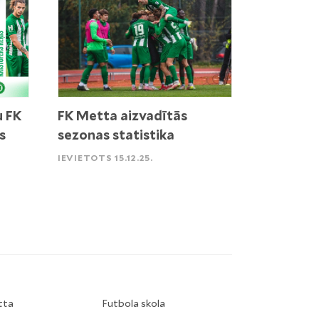
u FK
FK Metta aizvadītās
s
sezonas statistika
IEVIETOTS 15.12.25.
tta
Futbola skola