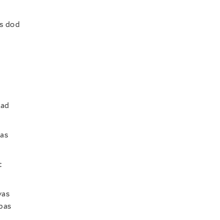
as dod
kad
jas
t
vas
opas