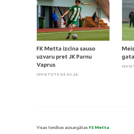
FK Metta izcīna sauso
Meis
uzvaru pret JK Parnu
gata
Vaprus
IEVIE
IEVIETOTS 04.02.26.
Visas tiesības aizsargātas
FS Metta