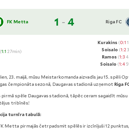
1
-
4
FK Metta
Riga FC
Kurakins
(
0:1
1
Soisalo
(
1:2
3
(
1:1
27min)
Ramos
(
1:3
4
Soisalo
(
1:4
5
ien, 23. maijā, mūsu Meistarkomanda aizvadīs jau 15. spēli O
īgas čempionāta sezonā, Daugavas stadionā uzņemot
Riga F
s pirmā spēle Daugavas stadionā, tāpēc ceram sagaidīt mūsu
tējus tribīnēs!
cija turnīra tabulā:
FK Metta pirmajās četrpadsmit spēlēs ir izcīnījuši 12 punktus