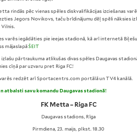
tta rindās pēc vienas spēles diskvalifikācijas izciešanas var
ezties Jegors Novikovs, taču brīdinājumu dēļ spēli nāksies izl
 Vilnis.
es varēs iegādāties pie ieejas stadionā, kā arī internetā Biļeš
ss mājaslapā
ŠEIT
 izlašu pārtraukuma atlikušas divas spēles Daugavas stadion
ies cīņā par uzvaru pret Riga FC!
 varēs redzēt arī Sportacentrs.com portālā un TV4 kanālā.
un atbalsti savu komandu Daugavas stadionā!
FK Metta – Riga FC
Daugavas stadions, Rīga
Pirmdiena, 23. maijs, plkst. 18.30