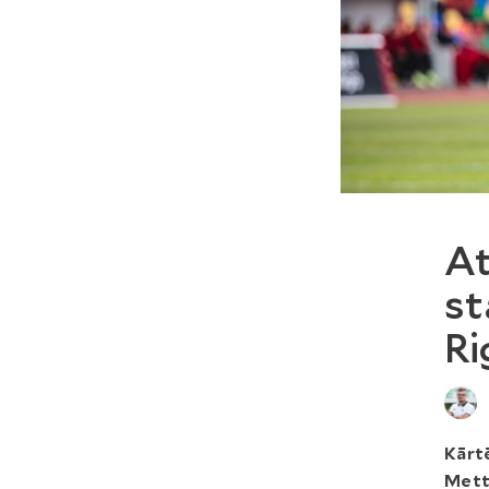
At
st
Ri
Kārtē
Metta