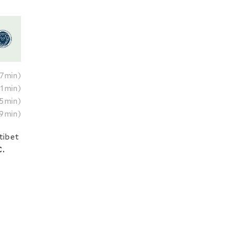
7min)
1min)
5min)
9min)
ptibet
C.
,