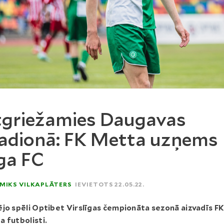
griežamies Daugavas
adionā: FK Metta uzņems
ga FC
MIKS VILKAPLĀTERS
IEVIETOTS 22.05.22.
jo spēli Optibet Virslīgas čempionāta sezonā aizvadīs F
 futbolisti.