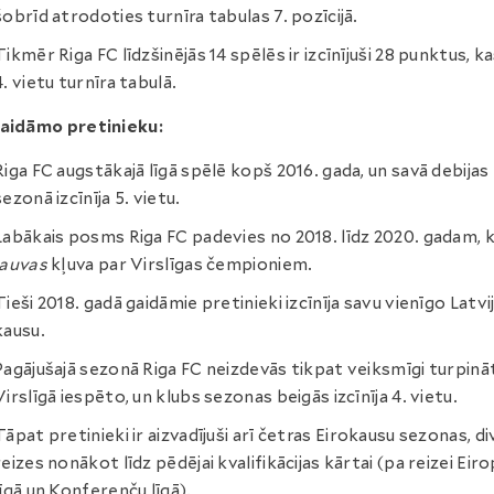
šobrīd atrodoties turnīra tabulas 7. pozīcijā.
Tikmēr Riga FC līdzšinējās 14 spēlēs ir izcīnījuši 28 punktus, k
4. vietu turnīra tabulā.
gaidāmo pretinieku:
Riga FC augstākajā līgā spēlē kopš 2016. gada, un savā debijas
sezonā izcīnīja 5. vietu.
Labākais posms Riga FC padevies no 2018. līdz 2020. gadam, 
lauvas
kļuva par Virslīgas čempioniem.
Tieši 2018. gadā gaidāmie pretinieki izcīnīja savu vienīgo Latvi
kausu.
Pagājušajā sezonā Riga FC neizdevās tikpat veiksmīgi turpinā
Virslīgā iespēto, un klubs sezonas beigās izcīnīja 4. vietu.
Tāpat pretinieki ir aizvadījuši arī četras Eirokausu sezonas, di
reizes nonākot līdz pēdējai kvalifikācijas kārtai (pa reizei Eir
līgā un Konferenču līgā).