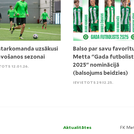
tarkomanda uzsākusi
Balso par savu favorīt
vošanos sezonai
Metta "Gada futbolist
2025" nominācijā
TOTS 12.01.26.
(balsojums beidzies)
IEVIETOTS 29.12.25.
Aktualitātes
FK Me