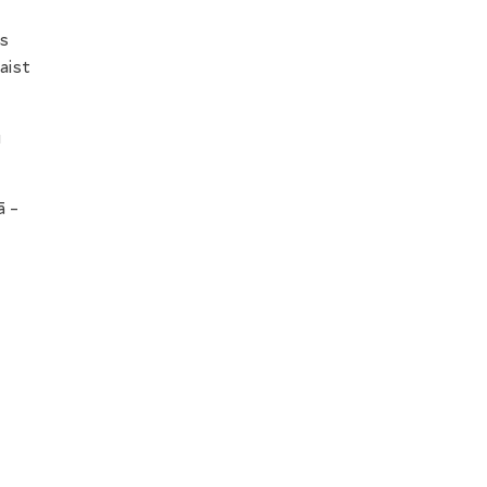
ēs
aist
u
ā –