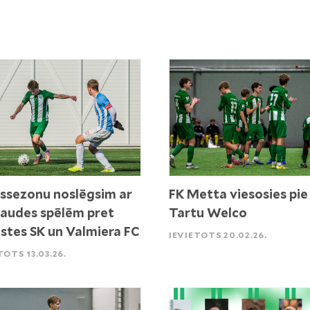
ssezonu noslēgsim ar
FK Metta viesosies pie
audes spēlēm pret
Tartu Welco
stes SK un Valmiera FC
IEVIETOTS 20.02.26.
TOTS 13.03.26.