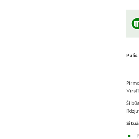
Pūlis
Pirmd
Virsl
Šī bū
līdzju
Situā