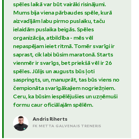
spēles laikā var būt vairāki risinājumi.
Mums bija viena pārbaudes spēle, kurā
aizvadījām labu pirmo puslaiku, taču
ielaidām puslaika beigās. Spēles
organizācija, atbildība - mēs vēl
nepaspējam ieiet ritmā. Tomēr svarīgi ir
saprast, cik labi būsim maratonā. Starts
vienmēr ir svarīgs, bet priekšā vēl ir 26
spēles. Jūlijs un augusts būs ļoti
saspringts, un, manuprāt, tas būs viens no
čempionāta svarīgākajiem nogriežņiem.
Ceru, ka būsim iespēlējušies un uzņēmuši
formu caur oficiālajām spēlēm.
Andris Riherts
FK METTA GALVENAIS TRENERIS