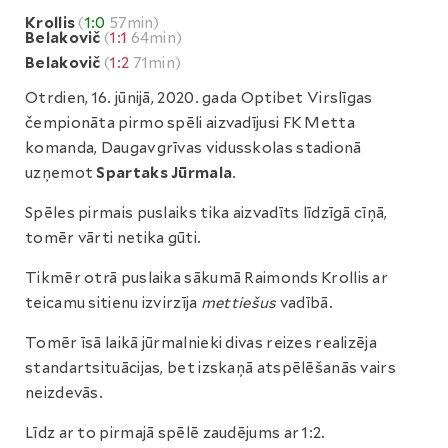
Krollis
(
1:0
57min)
Belakovič
(
1:1
64min)
Belakovič
(
1:2
71min)
Otrdien, 16. jūnijā, 2020. gada Optibet Virslīgas
čempionāta pirmo spēli aizvadījusi FK Metta
komanda, Daugavgrīvas vidusskolas stadionā
uzņemot
Spartaks Jūrmala
.
Spēles pirmais puslaiks tika aizvadīts līdzīgā cīņā,
tomēr vārti netika gūti.
Tikmēr otrā puslaika sākumā Raimonds Krollis ar
teicamu sitienu izvirzīja
mettiešus
vadībā.
Tomēr īsā laikā jūrmalnieki divas reizes realizēja
standartsituācijas, bet izskaņā atspēlēšanās vairs
neizdevās.
Līdz ar to pirmajā spēlē zaudējums ar 1:2.