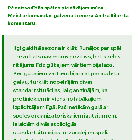
Pēc aizvadītās spēles piedāvājam mūsu
Meistarkomandas galvenā trenera Andra Riherta
komentāru:
Ilgi gaidītā sezona ir klāt! Runājot par spēli
- rezultāts nav mums pozitīvs, bet spēles
ritējums līdz gūtajiem vārtiem bija labs.
Pēc gūtajiem vārtiem bijām ar pazaudētu
galvu, turklāt nopelnījām divas
standartsituācijas, lai gan zinājām, ka
pretiniekiem ir viens no labākajiem
izpildītājiem līgā. Paši netikām galā ar
spēles organizatoriskajiem jautājumiem,
ielaidām divās atbildīgās
standartsituācijās un zaudējām spēli.