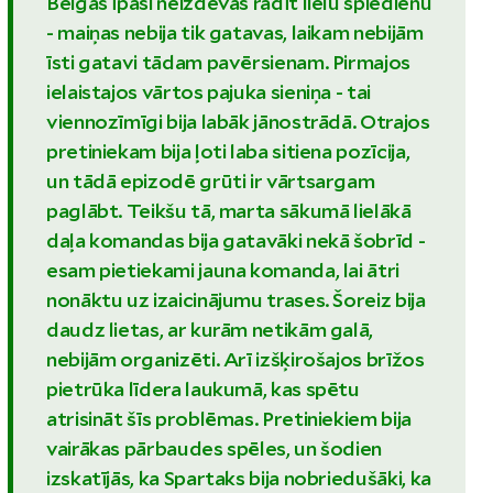
Beigās īpaši neizdevās radīt lielu spiedienu
- maiņas nebija tik gatavas, laikam nebijām
īsti gatavi tādam pavērsienam. Pirmajos
ielaistajos vārtos pajuka sieniņa - tai
viennozīmīgi bija labāk jānostrādā. Otrajos
pretiniekam bija ļoti laba sitiena pozīcija,
un tādā epizodē grūti ir vārtsargam
paglābt. Teikšu tā, marta sākumā lielākā
daļa komandas bija gatavāki nekā šobrīd -
esam pietiekami jauna komanda, lai ātri
nonāktu uz izaicinājumu trases. Šoreiz bija
daudz lietas, ar kurām netikām galā,
nebijām organizēti. Arī izšķirošajos brīžos
pietrūka līdera laukumā, kas spētu
atrisināt šīs problēmas. Pretiniekiem bija
vairākas pārbaudes spēles, un šodien
izskatījās, ka Spartaks bija nobriedušāki, ka