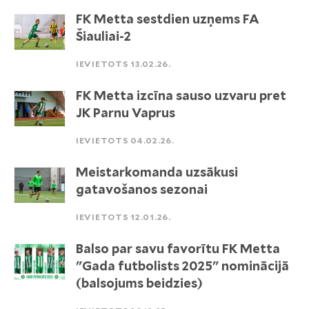
FK Metta sestdien uzņems FA
Šiauliai-2
IEVIETOTS 13.02.26.
FK Metta izcīna sauso uzvaru pret
JK Parnu Vaprus
IEVIETOTS 04.02.26.
Meistarkomanda uzsākusi
gatavošanos sezonai
IEVIETOTS 12.01.26.
Balso par savu favorītu FK Metta
"Gada futbolists 2025" nominācijā
(balsojums beidzies)