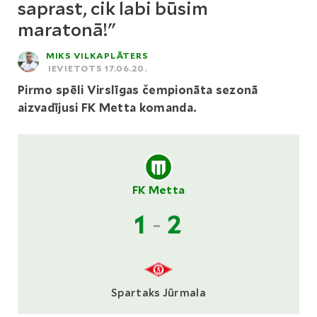
saprast, cik labi būsim
maratonā!"
MIKS VILKAPLĀTERS
IEVIETOTS 17.06.20.
Pirmo spēli Virslīgas čempionāta sezonā
aizvadījusi FK Metta komanda.
FK Metta
1
-
2
Spartaks Jūrmala