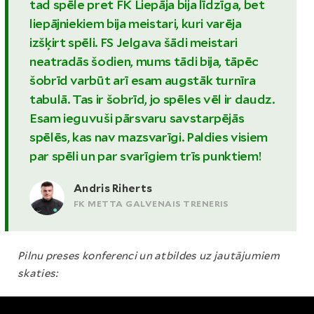
tad spēle pret FK Liepāja bija līdzīga, bet
liepājniekiem bija meistari, kuri varēja
izšķirt spēli. FS Jelgava šādi meistari
neatradās šodien, mums tādi bija, tāpēc
šobrīd varbūt arī esam augstāk turnīra
tabulā. Tas ir šobrīd, jo spēles vēl ir daudz.
Esam ieguvuši pārsvaru savstarpējās
spēlēs, kas nav mazsvarīgi. Paldies visiem
par spēli un par svarīgiem trīs punktiem!
Andris Riherts
FK METTA GALVENAIS TRENERIS
Pilnu preses konferenci un atbildes uz jautājumiem
skaties: