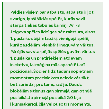
Paldies visiem par atbalstu, atbalsts ir ļoti
svarīgs, īpaši šādās spēlēs, kurās savā
starpā tiekas tabulas kaimiņi. Ar FS
Jelgava spēles līdzīgas pēc rakstura, visos
1. puslaikos bijām labāki, vienīgajā spēlē,
kurā zaudējām, vienkārši neguvām vārtus.
Pārējās savstarpējās spēlēs guvām vārtus
1. puslaikā un pretiniekiem atdevām
iniciatīvu, lai mēģina mūs apspēlēt arī
pozicionāli. Šodien līdz tādam nopietnam
momentam pretiniekam neizdevās tikt,
bet spriedzi, protams, radīja. Daudz
bloķējām sitienus gan pirmajā, gan otrajā
puslaikā. Ja pirmajā puslaikā 2:0 bija
likumsakarīgi, bija vēl pusotrs moments,