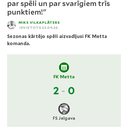
par spēli un par svarīgiem trīs
punktiem!"
MIKS VILKAPLĀTERS
IEVIETOTS 23.09.24.
Sezonas kārtējo spēli aizvadījusi FK Metta
komanda.
FK Metta
2
-
0
FS Jelgava