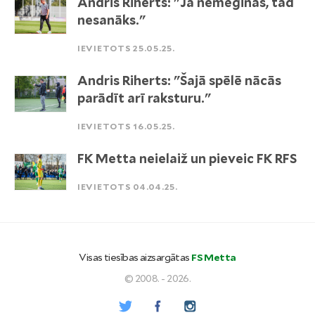
Andris Riherts: "Ja nemēģinās, tad
nesanāks."
IEVIETOTS 25.05.25.
Andris Riherts: "Šajā spēlē nācās
parādīt arī raksturu."
IEVIETOTS 16.05.25.
FK Metta neielaiž un pieveic FK RFS
IEVIETOTS 04.04.25.
Visas tiesības aizsargātas
FS Metta
© 2008. - 2026.