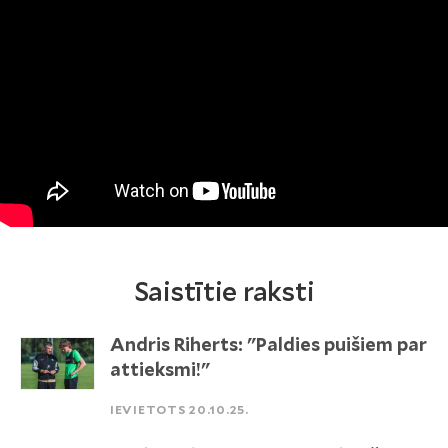
Saistītie raksti
Andris Riherts: "Paldies puišiem par
attieksmi!"
IEVIETOTS 20.10.25.