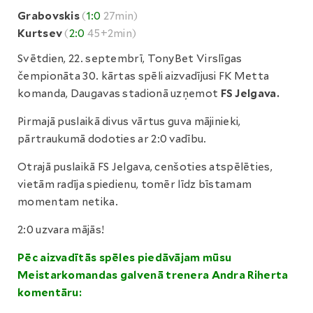
Grabovskis
(
1:0
27min)
Kurtsev
(
2:0
45+2min)
Svētdien, 22. septembrī, TonyBet Virslīgas
čempionāta 30. kārtas spēli aizvadījusi FK Metta
komanda, Daugavas stadionā uzņemot
FS Jelgava.
Pirmajā puslaikā divus vārtus guva mājinieki,
pārtraukumā dodoties ar 2:0 vadību.
Otrajā puslaikā FS Jelgava, cenšoties atspēlēties,
vietām radīja spiedienu, tomēr līdz bīstamam
momentam netika.
2:0 uzvara mājās!
Pēc aizvadītās spēles piedāvājam mūsu
Meistarkomandas galvenā trenera Andra Riherta
komentāru: