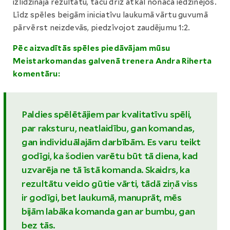
izlīdzināja rezultātu, taču drīz atkal nonāca iedzinējos.
Līdz spēles beigām iniciatīvu laukumā vārtu guvumā
pārvērst neizdevās, piedzīvojot zaudējumu 1:2.
Pēc aizvadītās spēles piedāvājam mūsu
Meistarkomandas galvenā trenera Andra Riherta
komentāru:
Paldies spēlētājiem par kvalitatīvu spēli,
par raksturu, neatlaidību, gan komandas,
gan individuālajām darbībām. Es varu teikt
godīgi, ka šodien varētu būt tā diena, kad
uzvarēja ne tā īstā komanda. Skaidrs, ka
rezultātu veido gūtie vārti, tādā ziņā viss
ir godīgi, bet laukumā, manuprāt, mēs
bijām labāka komanda gan ar bumbu, gan
bez tās.