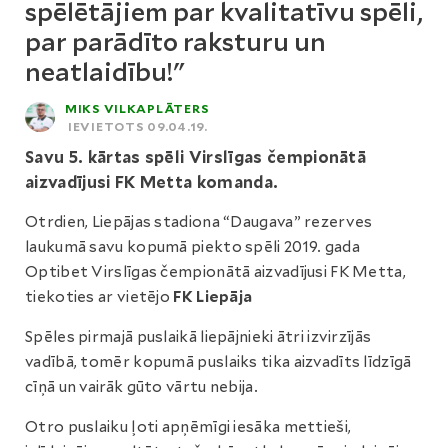
spēlētājiem par kvalitatīvu spēli,
par parādīto raksturu un
neatlaidību!"
MIKS VILKAPLĀTERS
IEVIETOTS 09.04.19.
Savu 5. kārtas spēli Virslīgas čempionātā
aizvadījusi FK Metta komanda.
Otrdien, Liepājas stadiona “Daugava” rezerves
laukumā savu kopumā piekto spēli 2019. gada
Optibet Virslīgas čempionātā aizvadījusi FK Metta,
tiekoties ar vietējo
FK Liepāja
Spēles pirmajā puslaikā liepājnieki ātri izvirzījās
vadībā, tomēr kopumā puslaiks tika aizvadīts līdzīgā
cīņā un vairāk gūto vārtu nebija.
Otro puslaiku ļoti apņēmīgi iesāka mettieši,