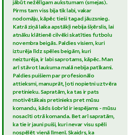
jābūt nežēlīgam aukstumam (smejas).
Pirms tam viss bija tik labi, vakar
nodomāju, kāpēc tieši tagad jāuzsnieg.
Katrā ziņā laika apstākļi nebija šķērslis, lai
atnāku klātienē cilvēki skatīties futbolu
novembra beigās. Paldies visiem, kuri
izturēja līdz spēles beigām, kuri
neizturēja, ir labi saprotams, kāpēc. Man
arī stāvot laukuma malā nebija patīkami.
Paldies puišiem par profesionālo
attieksmi, manuprāt, ļoti nopietni uztvēra
pretinieku. Sapratām, ka tas ir pats
motivētākais pretinieks pret mūsu
komandu, kāds šobrīd ir iespējams - mūsu
nosacīti otrā komanda. Bet arī sapratām,
ka tie ir jauni puiši, kuri nevar visu spēli
nospēlēt vienā līmenī. Skaidrs, ka