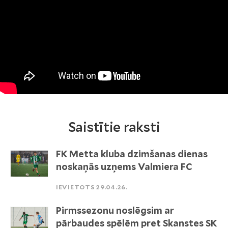
Saistītie raksti
FK Metta kluba dzimšanas dienas
noskaņās uzņems Valmiera FC
IEVIETOTS 29.04.26.
Pirmssezonu noslēgsim ar
pārbaudes spēlēm pret Skanstes SK