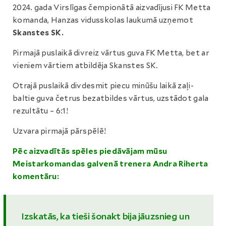
2024. gada Virslīgas čempionātā aizvadījusi FK Metta
komanda, Hanzas vidusskolas laukumā uzņemot
Skanstes SK.
Pirmajā puslaikā divreiz vārtus guva FK Metta, bet ar
vieniem vārtiem atbildēja Skanstes SK.
Otrajā puslaikā divdesmit piecu minūšu laikā zaļi-
baltie guva četrus bezatbildes vārtus, uzstādot gala
rezultātu – 6:1!
Uzvara pirmajā pārspēlē!
Pēc aizvadītās spēles piedāvājam mūsu
Meistarkomandas galvenā trenera Andra Riherta
komentāru:
Izskatās, ka tieši šonakt bija jāuzsnieg un