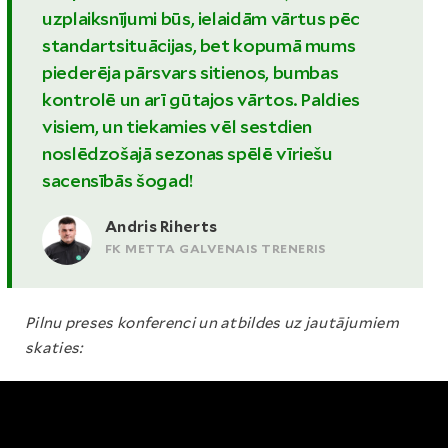
uzplaiksnījumi būs, ielaidām vārtus pēc
standartsituācijas, bet kopumā mums
piederēja pārsvars sitienos, bumbas
kontrolē un arī gūtajos vārtos. Paldies
visiem, un tiekamies vēl sestdien
noslēdzošajā sezonas spēlē vīriešu
sacensībās šogad!
Andris Riherts
FK METTA GALVENAIS TRENERIS
Pilnu preses konferenci un atbildes uz jautājumiem
skaties: