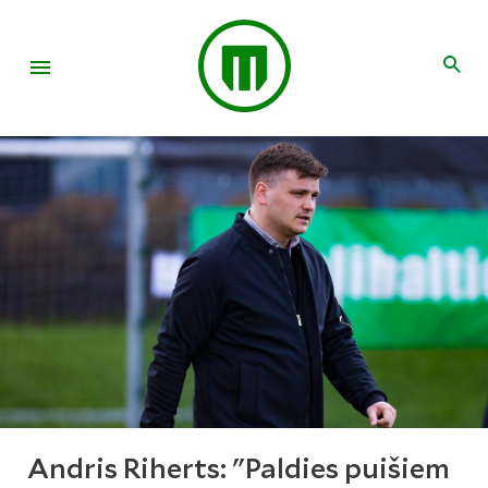
Andris Riherts: "Paldies puišiem