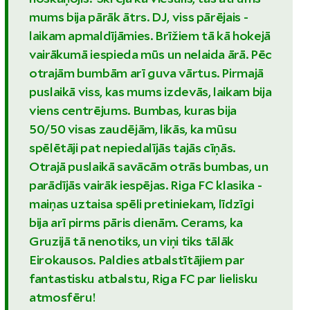
mums bija pārāk ātrs. DJ, viss pārējais -
laikam apmaldījāmies. Brīžiem tā kā hokejā
vairākumā iespieda mūs un nelaida ārā. Pēc
otrajām bumbām arī guva vārtus. Pirmajā
puslaikā viss, kas mums izdevās, laikam bija
viens centrējums. Bumbas, kuras bija
50/50 visas zaudējām, likās, ka mūsu
spēlētāji pat nepiedalījās tajās cīņās.
Otrajā puslaikā savācām otrās bumbas, un
parādījās vairāk iespējas. Riga FC klasika -
maiņas uztaisa spēli pretiniekam, līdzīgi
bija arī pirms pāris dienām. Cerams, ka
Gruzijā tā nenotiks, un viņi tiks tālāk
Eirokausos. Paldies atbalstītājiem par
fantastisku atbalstu, Riga FC par lielisku
atmosfēru!