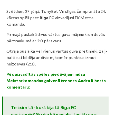
Svētdien, 27. jūlijā, TonyBet Virslīgas čempionāta 24.
kārtas spēli pret
Riga FC
aizvadījusi FK Metta
komanda.
Pirmajā puslaikā divus vārtus guva mājinieki un devās
pārtraukumā ar 2:0 pārsvaru.
Otrajā puslaikā vēl vienus vārtus guva pretinieki, zaļi-
baltie atbildēja ar diviem, tomēr punktus izraut
neizdevās (2:3).
Pēc aizvadītās spēles piedāvājam mūsu
Meistarkomandas galvenā trenera Andra Riherta
komentāru:
Teiksim tā - kurš bija tā Riga FC
noskaņojis? Skrēja kā viesulis, tas ātrums