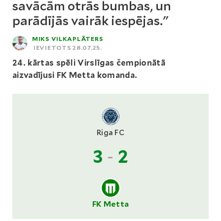
savācām otrās bumbas, un
parādījās vairāk iespējas."
MIKS VILKAPLĀTERS
IEVIETOTS 28.07.25.
24. kārtas spēli Virslīgas čempionātā
aizvadījusi FK Metta komanda.
Riga FC
3
-
2
FK Metta