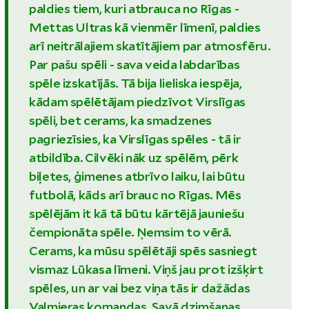
paldies tiem, kuri atbrauca no Rīgas -
Mettas Ultras kā vienmēr līmenī, paldies
arī neitrālajiem skatītājiem par atmosfēru.
Par pašu spēli - sava veida labdarības
spēle izskatījās. Tā bija lieliska iespēja,
kādam spēlētājam piedzīvot Virslīgas
spēli, bet cerams, ka smadzenes
pagriezīsies, ka Virslīgas spēles - tā ir
atbildība. Cilvēki nāk uz spēlēm, pērk
biļetes, ģimenes atbrīvo laiku, lai būtu
futbolā, kāds arī brauc no Rīgas. Mēs
spēlējām it kā tā būtu kārtējā jauniešu
čempionāta spēle. Ņemsim to vērā.
Cerams, ka mūsu spēlētāji spēs sasniegt
vismaz Lūkasa līmeni. Viņš jau prot izšķirt
spēles, un ar vai bez viņa tās ir dažādas
Valmieras komandas. Savā dzimšanas