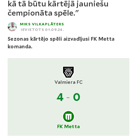
kā tā būtu kārtējā jauniešu
čempionāta spēle."
MIKS VILKAPLĀTERS
IEVIETOTS 01.09.24.
Sezonas kārtējo spēli aizvadījusi FK Metta
komanda.
Valmiera FC
4
-
0
FK Metta