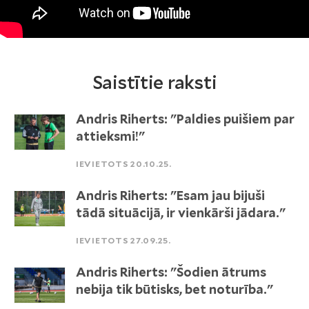
Saistītie raksti
Andris Riherts: "Paldies puišiem par
attieksmi!"
IEVIETOTS 20.10.25.
Andris Riherts: "Esam jau bijuši
tādā situācijā, ir vienkārši jādara."
IEVIETOTS 27.09.25.
Andris Riherts: "Šodien ātrums
nebija tik būtisks, bet noturība."