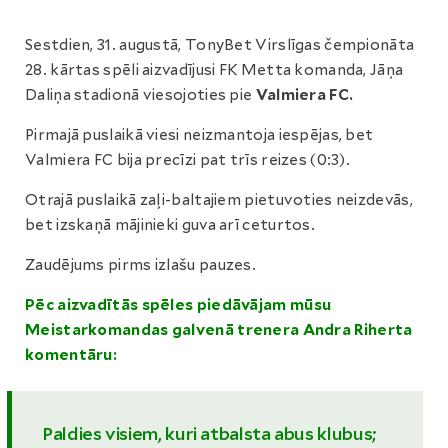
Sestdien, 31. augustā, TonyBet Virslīgas čempionāta
28. kārtas spēli aizvadījusi FK Metta komanda, Jāņa
Daliņa stadionā viesojoties pie
Valmiera FC.
Pirmajā puslaikā viesi neizmantoja iespējas, bet
Valmiera FC bija precīzi pat trīs reizes (0:3).
Otrajā puslaikā zaļi-baltajiem pietuvoties neizdevās,
bet izskaņā mājinieki guva arī ceturtos.
Zaudējums pirms izlašu pauzes.
Pēc aizvadītās spēles piedāvājam mūsu
Meistarkomandas galvenā trenera Andra Riherta
komentāru:
Paldies visiem, kuri atbalsta abus klubus;