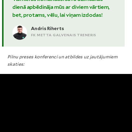
dienā apbēdināja mūs ar diviem vārtiem,
bet, protams, vēlu, lai viņam izdodas!
Andris Riherts
FK METTA GALVENAIS TRENERIS
Pilnu preses konferenci un atbildes uz jautājumiem
skaties: