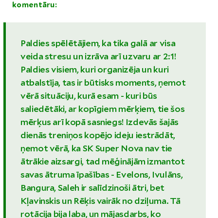
komentāru:
Paldies spēlētājiem, ka tika galā ar visa
veida stresu un izrāva arī uzvaru ar 2:1!
Paldies visiem, kuri organizēja un kuri
atbalstīja, tas ir būtisks moments, ņemot
vērā situāciju, kurā esam - kuri būs
saliedētāki, ar kopīgiem mērķiem, tie šos
mērķus arī kopā sasniegs! Izdevās šajās
dienās treniņos kopējo ideju iestrādāt,
ņemot vērā, ka SK Super Nova nav tie
ātrākie aizsargi, tad mēģinājām izmantot
savas ātruma īpašības - Evelons, Ivulāns,
Bangura, Saleh ir salīdzinoši ātri, bet
Kļavinskis un Rēķis vairāk no dziļuma. Tā
rotācija bija laba, un mājasdarbs, ko