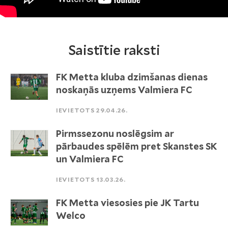
Saistītie raksti
FK Metta kluba dzimšanas dienas
noskaņās uzņems Valmiera FC
IEVIETOTS 29.04.26.
Pirmssezonu noslēgsim ar
pārbaudes spēlēm pret Skanstes SK
un Valmiera FC
IEVIETOTS 13.03.26.
FK Metta viesosies pie JK Tartu
Welco