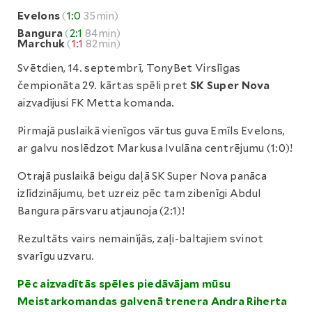
Evelons
(
1:0
35min)
Bangura
(
2:1
84min)
Marchuk
(
1:1
82min)
Svētdien, 14. septembrī, TonyBet Virslīgas
čempionāta 29. kārtas spēli pret
SK Super Nova
aizvadījusi FK Metta komanda.
Pirmajā puslaikā vienīgos vārtus guva Emīls Evelons,
ar galvu noslēdzot Markusa Ivulāna centrējumu (1:0)!
Otrajā puslaikā beigu daļā SK Super Nova panāca
izlīdzinājumu, bet uzreiz pēc tam zibenīgi Abdul
Bangura pārsvaru atjaunoja (2:1)!
Rezultāts vairs nemainījās, zaļi-baltajiem svinot
svarīgu uzvaru.
Pēc aizvadītās spēles piedāvājam mūsu
Meistarkomandas galvenā trenera Andra Riherta