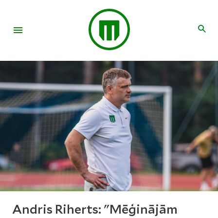
Andris Riherts: "Mēģinājām