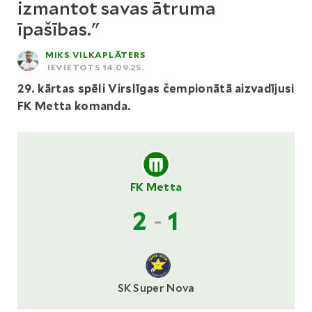
izmantot savas ātruma
īpašības."
MIKS VILKAPLĀTERS
IEVIETOTS 14.09.25.
29. kārtas spēli Virslīgas čempionātā aizvadījusi
FK Metta komanda.
FK Metta
2
-
1
SK Super Nova