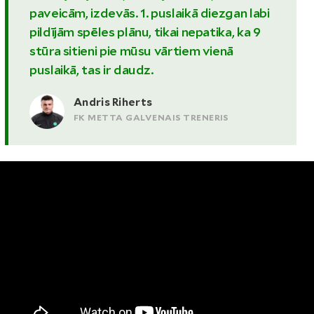
paveicām, izdevās. 1. puslaikā diezgan labi
pildījām spēles plānu, tikai nepatika, ka 9
stūra sitieni pie mūsu vārtiem vienā
puslaikā, tas ir daudz.
Andris Riherts
FK METTA GALVENAIS TRENERIS