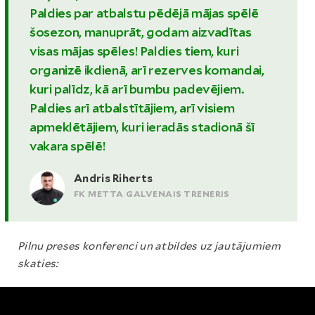
Paldies par atbalstu pēdējā mājas spēlē
šosezon, manuprāt, godam aizvadītas
visas mājas spēles! Paldies tiem, kuri
organizē ikdienā, arī rezerves komandai,
kuri palīdz, kā arī bumbu padevējiem.
Paldies arī atbalstītājiem, arī visiem
apmeklētājiem, kuri ieradās stadionā šī
vakara spēlē!
Andris Riherts
FK METTA GALVENAIS TRENERIS
Pilnu preses konferenci un atbildes uz jautājumiem
skaties: