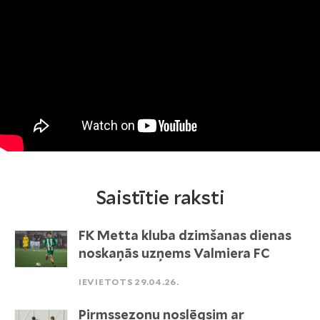
Saistītie raksti
FK Metta kluba dzimšanas dienas
noskaņās uzņems Valmiera FC
IEVIETOTS 29.04.26.
Pirmssezonu noslēgsim ar