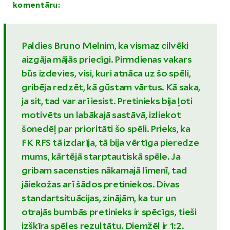
komentāru:
Paldies Bruno Melnim, ka vismaz cilvēki
aizgāja mājās priecīgi. Pirmdienas vakars
būs izdevies, visi, kuri atnāca uz šo spēli,
gribēja redzēt, kā gūstam vārtus. Kā saka,
ja sit, tad var arī iesist. Pretinieks bija ļoti
motivēts un labākajā sastāvā, izliekot
šonedēļ par prioritāti šo spēli. Prieks, ka
FK RFS tā izdarīja, tā bija vērtīga pieredze
mums, kārtējā starptautiskā spēle. Ja
gribam sacensties nākamajā līmenī, tad
jāiekožas arī šādos pretiniekos. Divas
standartsituācijas, zinājām, ka tur un
otrajās bumbās pretinieks ir spēcīgs, tieši
izšķīra spēles rezultātu. Diemžēl ir 1:2.