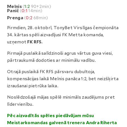
Melnis
(
1:2
90+2min)
Panič
(
0:1
14min)
Prenga
(
0:2
68min)
Pirmdien, 28. oktobrī, TonyBet Virslīgas čempionāta
34. kārtas spēli aizvadījusi FK Metta komanda,
uzņemot
FK RFS.
Pirmajā puslaikā salīdzinoši agrus vārtus guva viesi,
pārtraukumā dodoties ar minimālu vadību.
Otrajā puslaikā FK RFS pārsvaru dubultoja,
kompensācijas laikā Melnis panāca 1:2, bet neizšķirta
izraušanai pietrūka laika.
Noslēdzošajā mājas spēlē minimāls zaudējums pret
līdervienību.
Pēc aizvadītās spēles piedāvājam mūsu
Meistarkomandas galvenā trenera Andra Riherta