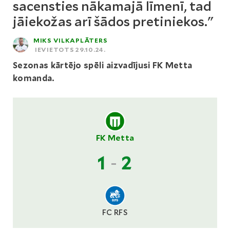
sacensties nākamajā līmenī, tad
jāiekožas arī šādos pretiniekos."
MIKS VILKAPLĀTERS
IEVIETOTS 29.10.24.
Sezonas kārtējo spēli aizvadījusi FK Metta
komanda.
FK Metta
1
-
2
FC RFS