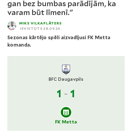
gan bez bumbas parādījām, ka
varam būt līmenī."
MIKS VILKAPLĀTERS
IEVIETOTS 28.09.24.
Sezonas kārtējo spēli aizvadījusi FK Metta
komanda.
BFC Daugavpils
1
-
1
FK Metta