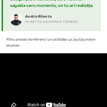
sagaida savu momentu, un to arī realizēja.
Andris Riherts
FK METTA GALVENAIS TRENERIS
Pilnu preses konferenci un atbildes uz jautājumiem
skaties: