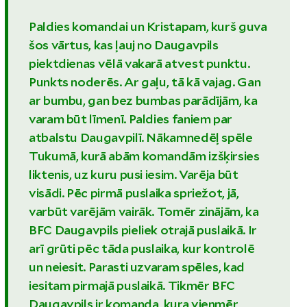
Paldies komandai un Kristapam, kurš guva
šos vārtus, kas ļauj no Daugavpils
piektdienas vēlā vakarā atvest punktu.
Punkts noderēs. Ar gaļu, tā kā vajag. Gan
ar bumbu, gan bez bumbas parādījām, ka
varam būt līmenī. Paldies faniem par
atbalstu Daugavpilī. Nākamnedēļ spēle
Tukumā, kurā abām komandām izšķirsies
liktenis, uz kuru pusi iesim. Varēja būt
visādi. Pēc pirmā puslaika spriežot, jā,
varbūt varējām vairāk. Tomēr zinājām, ka
BFC Daugavpils pieliek otrajā puslaikā. Ir
arī grūti pēc tāda puslaika, kur kontrolē
un neiesit. Parasti uzvaram spēles, kad
iesitam pirmajā puslaikā. Tikmēr BFC
Daugavpils ir komanda, kura vienmēr