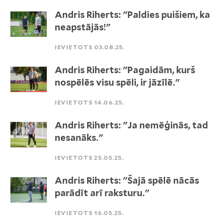
Andris Riherts: "Paldies puišiem, ka
neapstājās!"
IEVIETOTS 03.08.25.
Andris Riherts: "Pagaidām, kurš
nospēlēs visu spēli, ir jāzīlē."
IEVIETOTS 14.06.25.
Andris Riherts: "Ja nemēģinās, tad
nesanāks."
IEVIETOTS 25.05.25.
Andris Riherts: "Šajā spēlē nācās
parādīt arī raksturu."
IEVIETOTS 16.05.25.