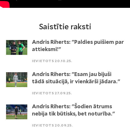
Saistītie raksti
Andris Riherts: "Paldies puišiem par
attieksmi!"
IEVIETOTS 20.10.25.
Andris Riherts: "Esam jau bijuši
tādā situācijā, ir vienkārši jādara."
IEVIETOTS 27.09.25.
Andris Riherts: "Šodien ātrums
nebija tik būtisks, bet noturība."
IEVIETOTS 20.09.25.