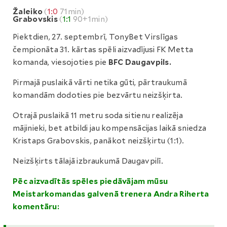
Žaleiko
(
1:0
71min)
Grabovskis
(
1:1
90+1min)
Piektdien, 27. septembrī, TonyBet Virslīgas
čempionāta 31. kārtas spēli aizvadījusi FK Metta
komanda, viesojoties pie
BFC Daugavpils.
Pirmajā puslaikā vārti netika gūti, pārtraukumā
komandām dodoties pie bezvārtu neizšķirta.
Otrajā puslaikā 11 metru soda sitienu realizēja
mājinieki, bet atbildi jau kompensācijas laikā sniedza
Kristaps Grabovskis, panākot neizšķirtu (1:1).
Neizšķirts tālajā izbraukumā Daugavpilī.
Pēc aizvadītās spēles piedāvājam mūsu
Meistarkomandas galvenā trenera Andra Riherta
komentāru: