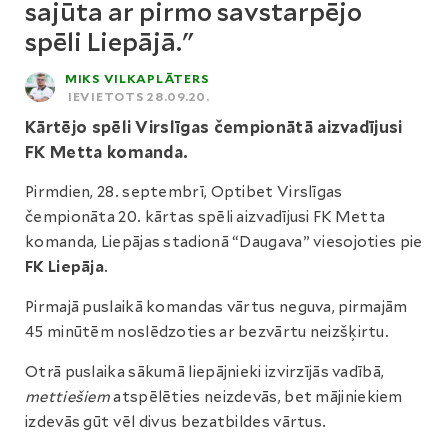
sajūta ar pirmo savstarpējo
spēli Liepājā."
MIKS VILKAPLĀTERS
IEVIETOTS 28.09.20.
Kārtējo spēli Virslīgas čempionātā aizvadījusi
FK Metta komanda.
Pirmdien, 28. septembrī, Optibet Virslīgas
čempionāta 20. kārtas spēli aizvadījusi FK Metta
komanda, Liepājas stadionā “Daugava” viesojoties pie
FK Liepāja
.
Pirmajā puslaikā komandas vārtus neguva, pirmajām
45 minūtēm noslēdzoties ar bezvārtu neizšķirtu.
Otrā puslaika sākumā liepājnieki izvirzījās vadībā,
mettiešiem
atspēlēties neizdevās, bet mājiniekiem
izdevās gūt vēl divus bezatbildes vārtus.