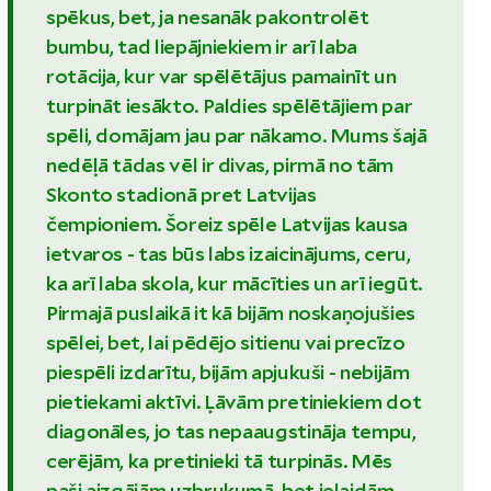
spēkus, bet, ja nesanāk pakontrolēt
bumbu, tad liepājniekiem ir arī laba
rotācija, kur var spēlētājus pamainīt un
turpināt iesākto. Paldies spēlētājiem par
spēli, domājam jau par nākamo. Mums šajā
nedēļā tādas vēl ir divas, pirmā no tām
Skonto stadionā pret Latvijas
čempioniem. Šoreiz spēle Latvijas kausa
ietvaros - tas būs labs izaicinājums, ceru,
ka arī laba skola, kur mācīties un arī iegūt.
Pirmajā puslaikā it kā bijām noskaņojušies
spēlei, bet, lai pēdējo sitienu vai precīzo
piespēli izdarītu, bijām apjukuši - nebijām
pietiekami aktīvi. Ļāvām pretiniekiem dot
diagonāles, jo tas nepaaugstināja tempu,
cerējām, ka pretinieki tā turpinās. Mēs
paši aizgājām uzbrukumā, bet ielaidām