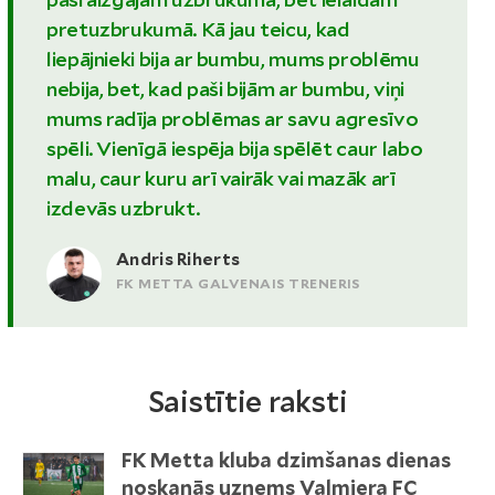
pretuzbrukumā. Kā jau teicu, kad
liepājnieki bija ar bumbu, mums problēmu
nebija, bet, kad paši bijām ar bumbu, viņi
mums radīja problēmas ar savu agresīvo
spēli. Vienīgā iespēja bija spēlēt caur labo
malu, caur kuru arī vairāk vai mazāk arī
izdevās uzbrukt.
Andris Riherts
FK METTA GALVENAIS TRENERIS
Saistītie raksti
FK Metta kluba dzimšanas dienas
noskaņās uzņems Valmiera FC