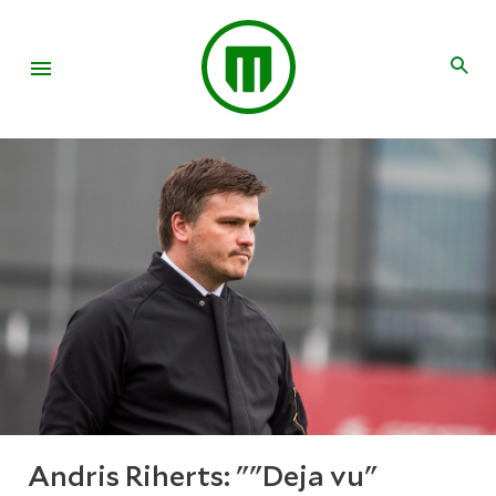
Andris Riherts: ""Deja vu"