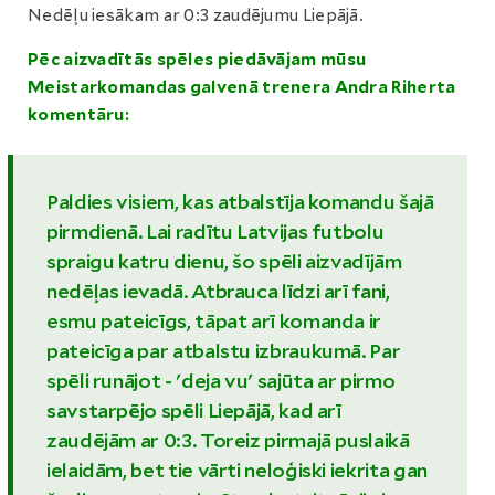
Nedēļu iesākam ar 0:3 zaudējumu Liepājā.
Pēc aizvadītās spēles piedāvājam mūsu
Meistarkomandas galvenā trenera Andra Riherta
komentāru:
Paldies visiem, kas atbalstīja komandu šajā
pirmdienā. Lai radītu Latvijas futbolu
spraigu katru dienu, šo spēli aizvadījām
nedēļas ievadā. Atbrauca līdzi arī fani,
esmu pateicīgs, tāpat arī komanda ir
pateicīga par atbalstu izbraukumā. Par
spēli runājot - 'deja vu' sajūta ar pirmo
savstarpējo spēli Liepājā, kad arī
zaudējām ar 0:3. Toreiz pirmajā puslaikā
ielaidām, bet tie vārti neloģiski iekrita gan