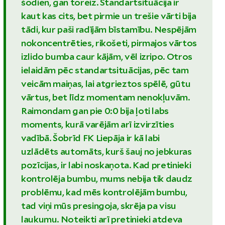
šodien, gan toreiz. Standartsituācija ir
kaut kas cits, bet pirmie un trešie vārti bija
tādi, kur paši radījām bīstamību. Nespējām
nokoncentrēties, rikošeti, pirmajos vārtos
izlido bumba caur kājām, vēl izripo. Otros
ielaidām pēc standartsituācijas, pēc tam
veicām maiņas, lai atgrieztos spēlē, gūtu
vārtus, bet līdz momentam nenokļuvām.
Raimondam gan pie 0:0 bija ļoti labs
moments, kurā varējām arī izvirzīties
vadībā. Šobrīd FK Liepāja ir kā labi
uzlādēts automāts, kurš šauj no jebkuras
pozīcijas, ir labi noskaņota. Kad pretinieki
kontrolēja bumbu, mums nebija tik daudz
problēmu, kad mēs kontrolējām bumbu,
tad viņi mūs presingoja, skrēja pa visu
laukumu. Noteikti arī pretinieki atdeva