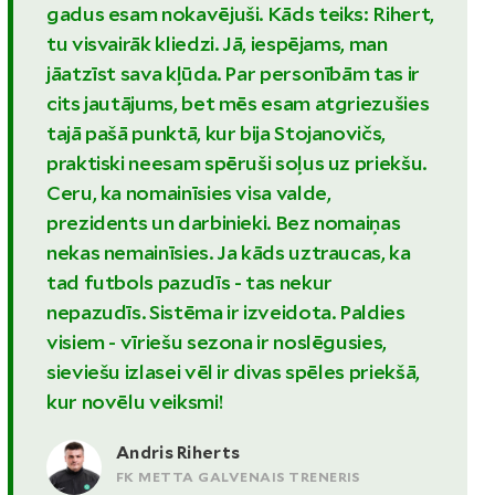
gadus esam nokavējuši. Kāds teiks: Rihert,
tu visvairāk kliedzi. Jā, iespējams, man
jāatzīst sava kļūda. Par personībām tas ir
cits jautājums, bet mēs esam atgriezušies
tajā pašā punktā, kur bija Stojanovičs,
praktiski neesam spēruši soļus uz priekšu.
Ceru, ka nomainīsies visa valde,
prezidents un darbinieki. Bez nomaiņas
nekas nemainīsies. Ja kāds uztraucas, ka
tad futbols pazudīs - tas nekur
nepazudīs. Sistēma ir izveidota. Paldies
visiem - vīriešu sezona ir noslēgusies,
sieviešu izlasei vēl ir divas spēles priekšā,
kur novēlu veiksmi!
Andris Riherts
FK METTA GALVENAIS TRENERIS