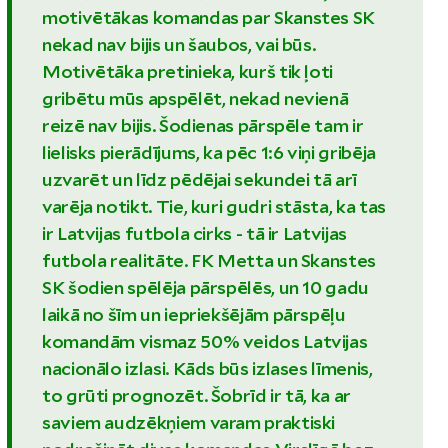
motivētākas komandas par Skanstes SK
nekad nav bijis un šaubos, vai būs.
Motivētāka pretinieka, kurš tik ļoti
gribētu mūs apspēlēt, nekad nevienā
reizē nav bijis. Šodienas pārspēle tam ir
lielisks pierādījums, ka pēc 1:6 viņi gribēja
uzvarēt un līdz pēdējai sekundei tā arī
varēja notikt. Tie, kuri gudri stāsta, ka tas
ir Latvijas futbola cirks - tā ir Latvijas
futbola realitāte. FK Metta un Skanstes
SK šodien spēlēja pārspēlēs, un 10 gadu
laikā no šīm un iepriekšējām pārspēļu
komandām vismaz 50% veidos Latvijas
nacionālo izlasi. Kāds būs izlases līmenis,
to grūti prognozēt. Šobrīd ir tā, ka ar
saviem audzēkņiem varam praktiski