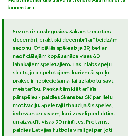
Meistarkomandas galvenā trenera Andra Riherta
komentāru:
Sezona ir noslēgusies. Sākām trenēties
decembrī, praktiski decembrī arī beidzām
sezonu. Oficiālās spēles bija 39, bet ar
neoficiālajām kopā sanāca visas 60
labākajiem spēlētājiem. Tas ir labs spēļu
skaits, jo ir spēlētājiem, kuriem šī spēļu
prakse ir nepieciešama, lai uzlabotu savu
meistarību. Pieskaitām klāt arī šīs
pārspēles - paldies Skanstes SK par lielu
motivāciju. Spēlētāji izbaudīja šīs spēles,
iedevām arī visiem, kuri veseli piedalīties
un aizvadīt visas 90 minūtes. Protams,
paldies Latvijas futbola virslīgai par ļoti