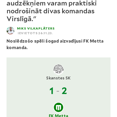
audzēkņiem varam praktiski
nodrošināt divas komandas
Virslīgā."
MIKS VILKAPLĀTERS
IEVIETOTS 26.11.23.
Noslēdzošo spēli šogad aizvadījusi FK Metta
komanda.
Skanstes SK
1
-
2
FK Metta