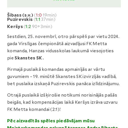
Šibass (s.v.)
(
1:0
19min)
Puzirevskis
(
1:1
37min)
Keršys
(
1:2
90+3min)
Sestdien, 25. novembrī, otro pārspēli par vietu 2024.
gada Virslīgas čempionātā aizvadījusi FK Metta
komanda, Hanzas vidusskolas laukumā viesojoties
pie
Skanstes SK.
Pirmajā puslaikā komandas apmainījās ar vārtu
guvumiem – 19. minūtē Skanstes SK izvirzījās vadībā,
bet puslaika izskaņā Puzirevskis panāca izlīdzinājumu.
Otrajā puslaikā izšķirošie notikumi norisinājās pašās
beigās, kad kompensācijas laikā Keršys izrāva uzvaru
FK Metta komandai (2:1)!
Pēc aizvadītās spēles piedāvājam mūsu