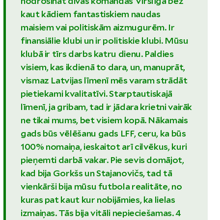
nodrošināt divas komandas Virslīgā bez
kaut kādiem fantastiskiem naudas
maisiem vai politiskām aizmugurēm. Ir
finansiālie klubi un ir politiskie klubi. Mūsu
klubā ir tīrs darbs katru dienu. Paldies
visiem, kas ikdienā to dara, un, manuprāt,
vismaz Latvijas līmenī mēs varam strādāt
pietiekami kvalitatīvi. Starptautiskajā
līmenī, ja gribam, tad ir jādara krietni vairāk
ne tikai mums, bet visiem kopā. Nākamais
gads būs vēlēšanu gads LFF, ceru, ka būs
100% nomaiņa, ieskaitot arī cilvēkus, kuri
pieņemti darbā vakar. Pie sevis domājot,
kad bija Gorkšs un Stajanovičs, tad tā
vienkārši bija mūsu futbola realitāte, no
kuras pat kaut kur nobijāmies, ka lielas
izmaiņas. Tās bija vitāli nepieciešamas. 4