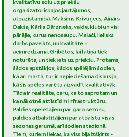
kvalitatīvu solu uz priekšu
organizatoriskajos jautājumos,
atpazīstamībā. Maksims Krivuņecs, Ainārs
Dakša, Kārlis Dārznieks, valde, klubi un visi
pārējie, kurus nenosaucu. Malači, lielisks
darbs paveikts, un kvalitāte ir
acīmredzama. Gribētos, lai latiņa tiek
noturēta, un tiek iets uz priekšu. Protams,
šādos apstākļos, kādos spēlējām šodien,
kā arī martā, tur ir nepieciešama diskusija,
kā šīs spēles varētu aizvadīt kvalitatīvāk.
Tāda ir realitāte, ceru, ka to saprotam un
ka nākotnē attīstīsim infrastruktūru.
Paldies spēlētājiem par garo sezonu,
paldies atbalstītājiem par atbalstu visas
sezonas garumā, arī šodien stadionā.
Tiem, kuriem liekas, ka viss bija izšķirts -