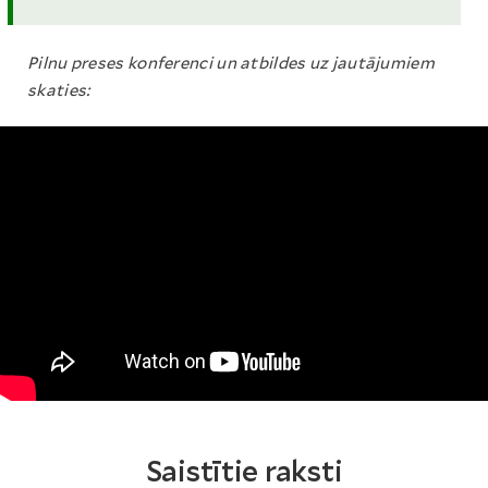
Pilnu preses konferenci un atbildes uz jautājumiem
skaties:
Saistītie raksti