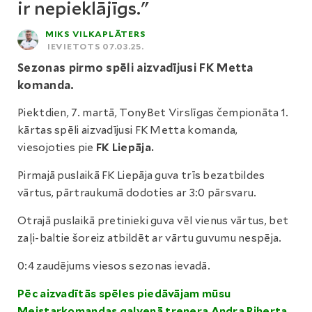
ir nepieklājīgs."
MIKS VILKAPLĀTERS
IEVIETOTS 07.03.25.
Sezonas pirmo spēli aizvadījusi FK Metta
komanda.
Piektdien, 7. martā, TonyBet Virslīgas čempionāta 1.
kārtas spēli aizvadījusi FK Metta komanda,
viesojoties pie
FK Liepāja.
Pirmajā puslaikā FK Liepāja guva trīs bezatbildes
vārtus, pārtraukumā dodoties ar 3:0 pārsvaru.
Otrajā puslaikā pretinieki guva vēl vienus vārtus, bet
zaļi-baltie šoreiz atbildēt ar vārtu guvumu nespēja.
0:4 zaudējums viesos sezonas ievadā.
Pēc aizvadītās spēles piedāvājam mūsu
Meistarkomandas galvenā trenera Andra Riherta