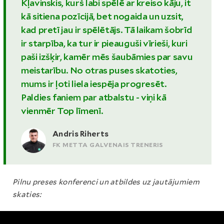
Kļavinskis, kurš labi spēlē ar kreiso kāju, it
kā sitiena pozīcijā, bet nogaida un uzsit,
kad pretī jau ir spēlētājs. Tā laikam šobrīd
ir starpība, ka tur ir pieauguši vīrieši, kuri
paši izšķir, kamēr mēs šaubāmies par savu
meistarību. No otras puses skatoties,
mums ir ļoti liela iespēja progresēt.
Paldies faniem par atbalstu - viņi kā
vienmēr Top līmenī.
Andris Riherts
FK METTA GALVENAIS TRENERIS
Pilnu preses konferenci un atbildes uz jautājumiem
skaties: