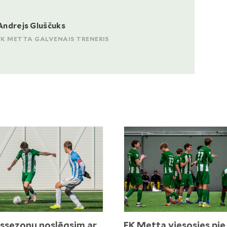
Andrejs Gluščuks
FK METTA GALVENAIS TRENERIS
ssezonu noslēgsim ar
FK Metta viesosies pie