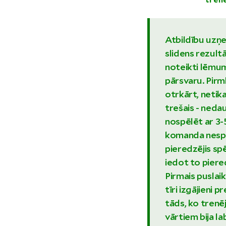
tren
Atbildību uzņe
slidens rezult
noteikti lēmumi
pārsvaru. Pirm
otrkārt, netik
trešais - neda
nospēlēt ar 3-5
komanda nespēj
pieredzējis sp
iedot to piere
Pirmais puslaik
tīri izgājieni 
tāds, ko trenē
vārtiem bija la