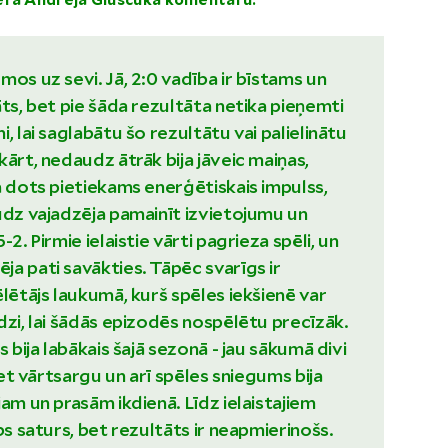
era Andreja Gluščuka komentāru:
mos uz sevi. Jā, 2:0 vadība ir bīstams un
āts, bet pie šāda rezultāta netika pieņemti
, lai saglabātu šo rezultātu vai palielinātu
kārt, nedaudz ātrāk bija jāveic maiņas,
a dots pietiekams enerģētiskais impulss,
udz vajadzēja pamainīt izvietojumu un
-2. Pirmie ielaistie vārti pagrieza spēli, un
a pati savākties. Tāpēc svarīgs ir
ēlētājs laukumā, kurš spēles iekšienē var
dzi, lai šādās epizodēs nospēlētu precīzāk.
s bija labākais šajā sezonā - jau sākumā divi
pret vārtsargu un arī spēles sniegums bija
jam un prasām ikdienā. Līdz ielaistajiem
bs saturs, bet rezultāts ir neapmierinošs.