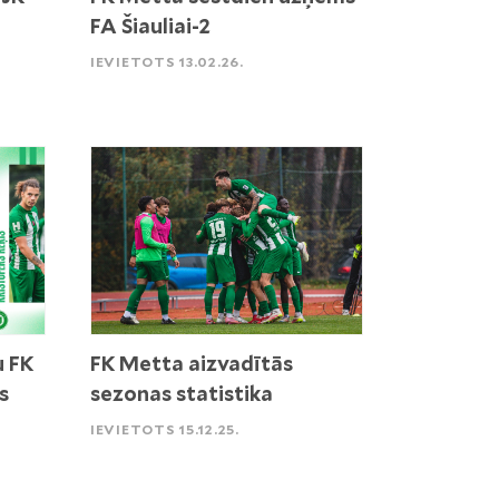
FA Šiauliai-2
IEVIETOTS 13.02.26.
u FK
FK Metta aizvadītās
s
sezonas statistika
IEVIETOTS 15.12.25.