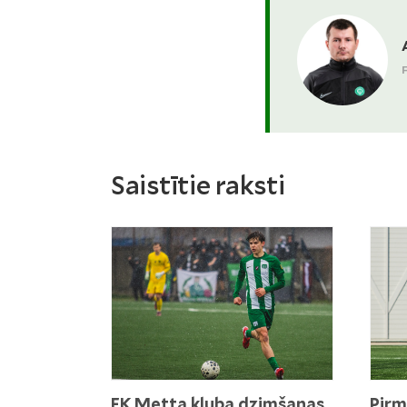
Saistītie raksti
FK Metta kluba dzimšanas
Pirm