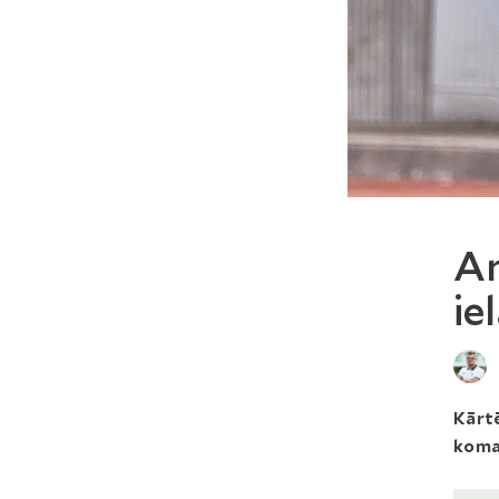
An
ie
Kārtē
koma