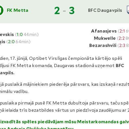
2
-
3
FK Metta
BFC Daugavpils
Afanasjevs
(
2:1
6
revskis
(
1:0
44min)
Mukwelle
(
2:2
8
ķis
(
2:0
64min)
Bezarashvili
(
2:3
8
dien, 17. jūnijā, Optibet Virslīgas čempionāta kārtējo spēli
dījusi FK Metta komanda, Daugavas stadionā uzņemot
BFC
avpils.
jā puslaikā mājiniekiem piederēja pārsvars, kas izskaņā rezul
nimālu vadību.
puslaika pirmajā pusē FK Metta dubultoja pārsvaru, taču spē
ņā ielaida trīs bezatbildes vārtus un piedzīvoja zaudējumu ar 2
aizvadītās spēles piedāvājam mūsu Meistarkomandas gal