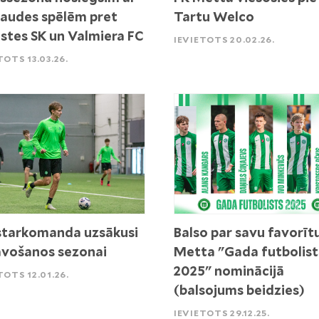
audes spēlēm pret
Tartu Welco
stes SK un Valmiera FC
IEVIETOTS 20.02.26.
TOTS 13.03.26.
tarkomanda uzsākusi
Balso par savu favorīt
vošanos sezonai
Metta "Gada futbolist
2025" nominācijā
TOTS 12.01.26.
(balsojums beidzies)
IEVIETOTS 29.12.25.