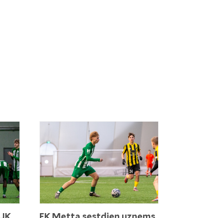
 JK
FK Metta sestdien uzņems