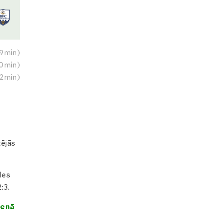
9min)
0min)
2min)
tējās
les
:3.
venā