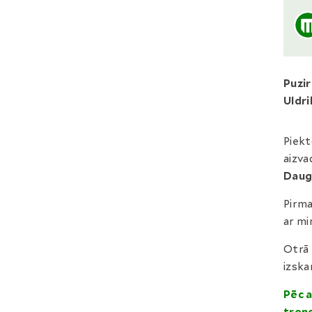
Puzi
Uldri
Piekt
aizva
Daug
Pirma
ar mi
Otrā 
izska
Pēc 