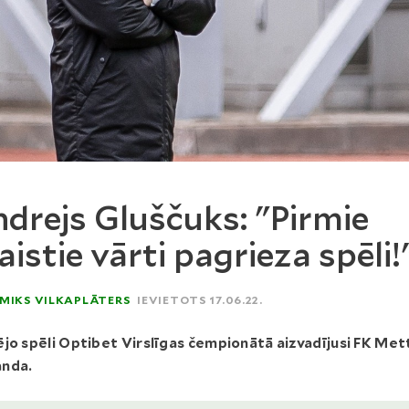
drejs Gluščuks: "Pirmie
laistie vārti pagrieza spēli!
MIKS VILKAPLĀTERS
IEVIETOTS 17.06.22.
jo spēli Optibet Virslīgas čempionātā aizvadījusi FK Met
nda.