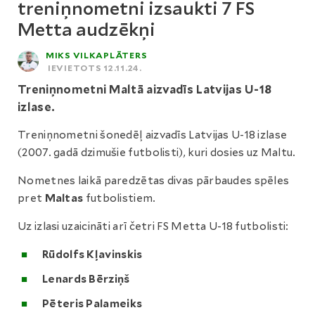
treniņnometni izsaukti 7 FS
Metta audzēkņi
MIKS VILKAPLĀTERS
IEVIETOTS 12.11.24.
Treniņnometni Maltā aizvadīs Latvijas U-18
izlase.
Treniņnometni šonedēļ aizvadīs Latvijas U-18 izlase
(2007. gadā dzimušie futbolisti), kuri dosies uz Maltu.
Nometnes laikā paredzētas divas pārbaudes spēles
pret
Maltas
futbolistiem.
Uz izlasi uzaicināti arī četri FS Metta U-18 futbolisti:
Rūdolfs Kļavinskis
Lenards Bērziņš
Pēteris Palameiks