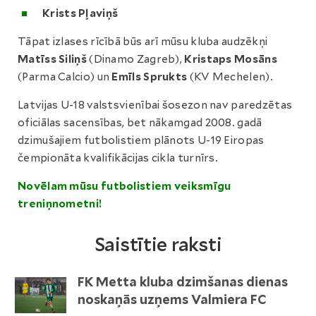
Krists Pļaviņš
Tāpat izlases rīcībā būs arī mūsu kluba audzēkņi
Matīss Siliņš
(Dinamo Zagreb),
Kristaps Mosāns
(Parma Calcio) un
Emīls Sprukts
(KV Mechelen).
Latvijas U-18 valstsvienībai šosezon nav paredzētas
oficiālas sacensības, bet nākamgad 2008. gadā
dzimušajiem futbolistiem plānots U-19 Eiropas
čempionāta kvalifikācijas cikla turnīrs.
Novēlam mūsu futbolistiem veiksmīgu
treniņnometni!
Saistītie raksti
FK Metta kluba dzimšanas dienas
noskaņās uzņems Valmiera FC