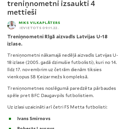
treniņnometni izsaukti 4
mettieši
MIKS VILKAPLĀTERS
IEVIETOTS 09.11.22.
Treniņnometni Rīgā aizvadīs Latvijas U-18
izlase.
Treniņnometni nākamajā nedēļā aizvadīs Latvijas U-
18 izlase (2005. gadā dzimušie futbolisti), kuri no 14.
līdz 17. novembrim uz četrām dienām tiksies
vienkopus SB Ķeizarmežs kompleksā.
Treniņnometnes noslēgumā paredzēta pārbaudes
spēle pret BFC Daugavpils futbolistiem.
Uz izlasi uzaicināti arī četri FS Metta futbolisti:
Ivans Smirnovs
Roberts Laurovs