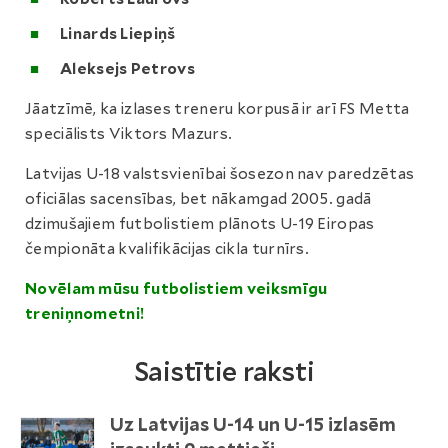
Linards Liepiņš
Aleksejs Petrovs
Jāatzīmē, ka izlases treneru korpusā ir arī FS Metta
speciālists Viktors Mazurs.
Latvijas U-18 valstsvienībai šosezon nav paredzētas
oficiālas sacensības, bet nākamgad 2005. gadā
dzimušajiem futbolistiem plānots U-19 Eiropas
čempionāta kvalifikācijas cikla turnīrs.
Novēlam mūsu futbolistiem veiksmīgu
treniņnometni!
Saistītie raksti
Uz Latvijas U-14 un U-15 izlasēm