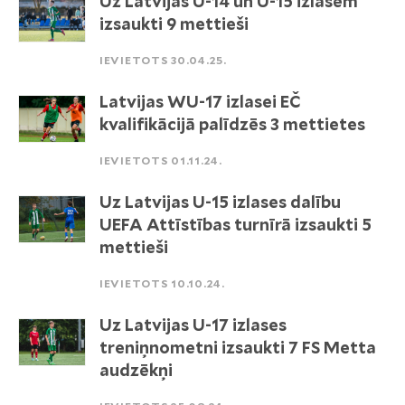
Uz Latvijas U-14 un U-15 izlasēm
izsaukti 9 mettieši
IEVIETOTS 30.04.25.
Latvijas WU-17 izlasei EČ
kvalifikācijā palīdzēs 3 mettietes
IEVIETOTS 01.11.24.
Uz Latvijas U-15 izlases dalību
UEFA Attīstības turnīrā izsaukti 5
mettieši
IEVIETOTS 10.10.24.
Uz Latvijas U-17 izlases
treniņnometni izsaukti 7 FS Metta
audzēkņi