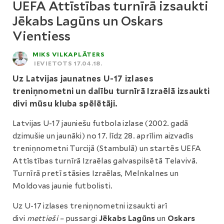
UEFA Attīstības turnīrā izsaukti
Jēkabs Lagūns un Oskars
Vientiess
MIKS VILKAPLĀTERS
IEVIETOTS 17.04.18.
Uz Latvijas jaunatnes U-17 izlases
treniņnometni un dalību turnīrā Izraēlā izsaukti
divi mūsu kluba spēlētāji.
Latvijas U-17 jauniešu futbola izlase (2002. gadā
dzimušie un jaunāki) no 17. līdz 28. aprīlim aizvadīs
treniņnometni Turcijā (Stambulā) un startēs UEFA
Attīstības turnīrā Izraēlas galvaspilsētā Telavivā.
Turnīrā pretī stāsies Izraēlas, Melnkalnes un
Moldovas jaunie futbolisti.
Uz U-17 izlases treniņnometni izsaukti arī
divi
mettieši –
pussargi
Jēkabs Lagūns
un
Oskars