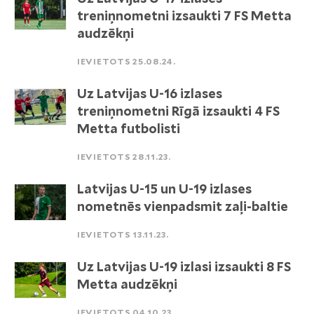
treniņnometni izsaukti 7 FS Metta
audzēkņi
IEVIETOTS 25.08.24.
Uz Latvijas U-16 izlases
treniņnometni Rīgā izsaukti 4 FS
Metta futbolisti
IEVIETOTS 28.11.23.
Latvijas U-15 un U-19 izlases
nometnēs vienpadsmit zaļi-baltie
IEVIETOTS 13.11.23.
Uz Latvijas U-19 izlasi izsaukti 8 FS
Metta audzēkņi
IEVIETOTS 04.10.23.