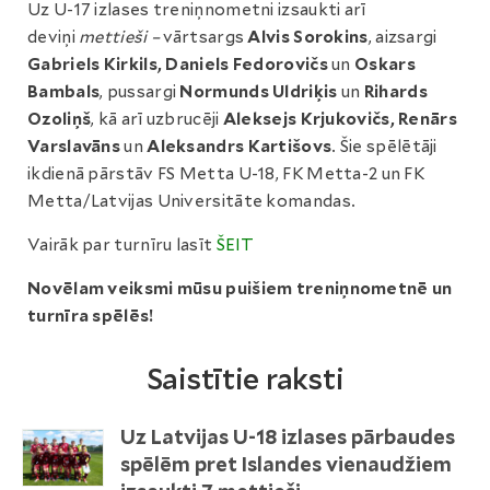
Uz U-17 izlases treniņnometni izsaukti arī
deviņi
mettieši –
vārtsargs
Alvis Sorokins
, aizsargi
Gabriels Kirkils, Daniels Fedorovičs
un
Oskars
Bambals
, pussargi
Normunds Uldriķis
un
Rihards
Ozoliņš
, kā arī uzbrucēji
Aleksejs Krjukovičs, Renārs
Varslavāns
un
Aleksandrs Kartišovs
. Šie spēlētāji
ikdienā pārstāv FS Metta U-18, FK Metta-2 un FK
Metta/Latvijas Universitāte komandas.
Vairāk par turnīru lasīt
ŠEIT
Novēlam veiksmi mūsu puišiem treniņnometnē un
turnīra spēlēs!
Saistītie raksti
Uz Latvijas U-18 izlases pārbaudes
spēlēm pret Islandes vienaudžiem