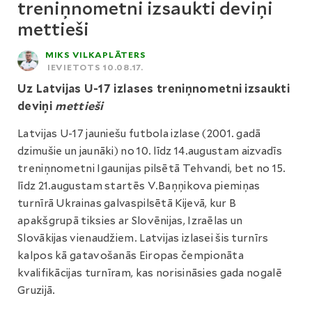
treniņnometni izsaukti deviņi
mettieši
MIKS VILKAPLĀTERS
IEVIETOTS 10.08.17.
Uz Latvijas U-17 izlases treniņnometni izsaukti
deviņi
mettieši
Latvijas U-17 jauniešu futbola izlase (2001. gadā
dzimušie un jaunāki) no 10. līdz 14.augustam aizvadīs
treniņnometni Igaunijas pilsētā Tehvandi, bet no 15.
līdz 21.augustam startēs V.Baņņikova piemiņas
turnīrā Ukrainas galvaspilsētā Kijevā, kur B
apakšgrupā tiksies ar Slovēnijas, Izraēlas un
Slovākijas vienaudžiem. Latvijas izlasei šis turnīrs
kalpos kā gatavošanās Eiropas čempionāta
kvalifikācijas turnīram, kas norisināsies gada nogalē
Gruzijā.