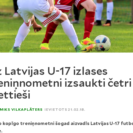
 Latvijas U-17 izlases
eniņnometni izsaukti četri
ttieši
MIKS VILKAPLĀTERS
IEVIETOTS 21.02.18.
 kopīgo treniņnometni šogad aizvadīs Latvijas U-17 futb
e.