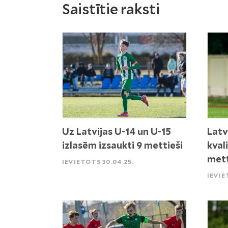
Saistītie raksti
Uz Latvijas U-14 un U-15
Latv
izlasēm izsaukti 9 mettieši
kval
mett
IEVIETOTS 30.04.25.
IEVIE