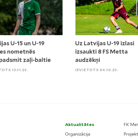
ijas U-15 un U-19
Uz Latvijas U-19 izlasi
ses nometnēs
izsaukti 8 FS Metta
padsmit zaļi-baltie
audzēkņi
TOTS 13.11.23.
IEVIETOTS 04.10.23.
Aktualitātes
FK Me
Organizācija
Projekt