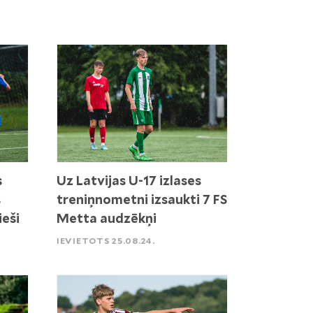
s
Uz Latvijas U-17 izlases
s
treniņnometni izsaukti 7 FS
ieši
Metta audzēkņi
IEVIETOTS 25.08.24.