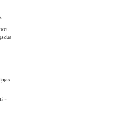
ē.
2002.
 gadus
ķijas
ti
–