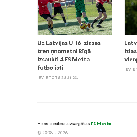
Uz Latvijas U-16 izlases
Latv
treniņnometni Rīgā
izla
izsaukti 4 FS Metta
vien
futbolisti
IEVIE
IEVIETOTS 28.11.23.
Visas tiesības aizsargātas
FS Metta
© 2008. - 2026.