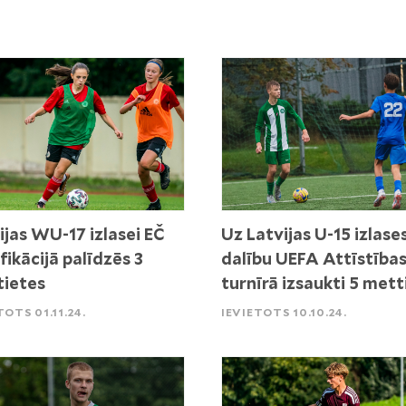
ijas WU-17 izlasei EČ
Uz Latvijas U-15 izlase
ifikācijā palīdzēs 3
dalību UEFA Attīstība
ietes
turnīrā izsaukti 5 mett
TOTS 01.11.24.
IEVIETOTS 10.10.24.