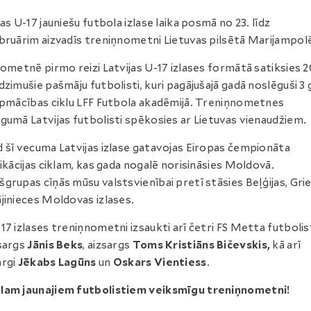
jas U-17 jauniešu futbola izlase laika posmā no 23. līdz
bruārim aizvadīs treniņnometni Lietuvas pilsētā Marijampol
nometnē pirmo reizi Latvijas U-17 izlases formātā satiksies 
dzimušie pašmāju futbolisti, kuri pagājušajā gadā noslēguši 3
apmācības ciklu LFF Futbola akadēmijā. Treniņnometnes
gumā Latvijas futbolisti spēkosies ar Lietuvas vienaudžiem.
 šī vecuma Latvijas izlase gatavojas Eiropas čempionāta
fikācijas ciklam, kas gada nogalē norisināsies Moldovā.
grupas cīņās mūsu valstsvienībai pretī stāsies Beļģijas, Grie
jinieces Moldovas izlases.
17 izlases treniņnometni izsaukti arī četri FS Metta futbolis
sargs
Jānis Beks
, aizsargs
Toms Kristiāns Bičevskis,
kā arī
argi
Jēkabs Lagūns
un
Oskars Vientiess
.
lam jaunajiem futbolistiem veiksmīgu treniņnometni!