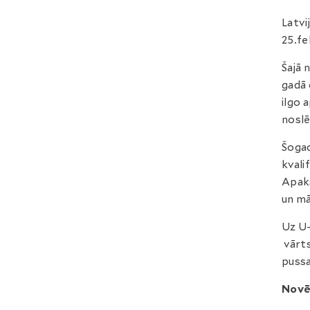
Latvi
25.fe
Šajā 
gadā 
ilgo 
noslē
Šogad
kvali
Apakš
un mā
Uz U-
vārt
puss
Novē