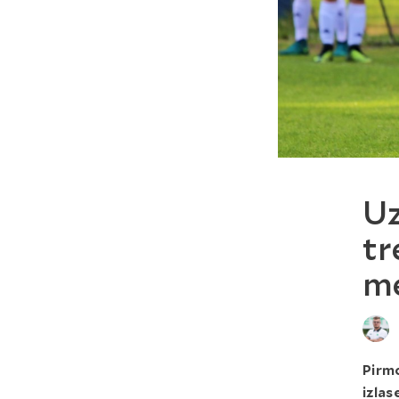
Uz
tr
me
Pirmo
izlas