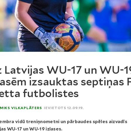
 Latvijas WU-17 un WU-1
lasēm izsauktas septiņas 
tta futbolistes
MIKS VILKAPLĀTERS
IEVIETOTS 12.09.19.
embra vidū treniņnometni un pārbaudes spēles aizvadīs
jas WU-17 un WU-19 izlases.