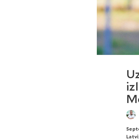
Uz
iz
Me
Sept
Latvi