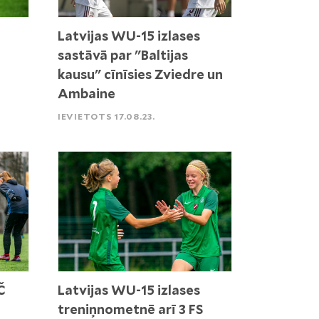
Latvijas WU-15 izlases
sastāvā par "Baltijas
kausu" cīnīsies Zviedre un
Ambaine
IEVIETOTS 17.08.23.
Č
Latvijas WU-15 izlases
treniņnometnē arī 3 FS