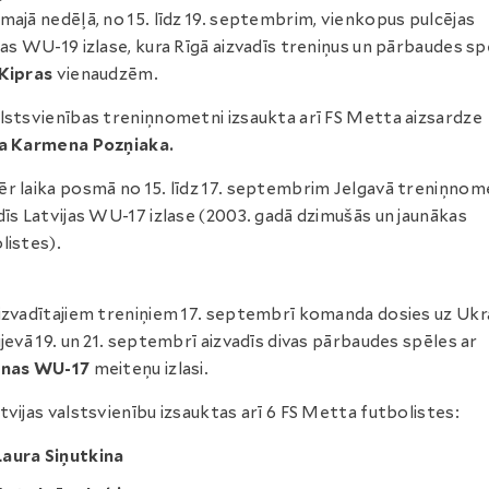
majā nedēļā, no 15. līdz 19. septembrim, vienkopus pulcējas
jas WU-19 izlase, kura Rīgā aizvadīs treniņus un pārbaudes sp
Kipras
vienaudzēm.
lstsvienības treniņnometni izsaukta arī FS Metta aizsardze
ja Karmena Pozņiaka.
r laika posmā no 15. līdz 17. septembrim Jelgavā treniņnom
dīs Latvijas WU-17 izlase (2003. gadā dzimušās un jaunākas
listes).
izvadītajiem treniņiem 17. septembrī komanda dosies uz Ukra
ijevā 19. un 21. septembrī aizvadīs divas pārbaudes spēles ar
inas
WU-17
meiteņu izlasi.
tvijas valstsvienību izsauktas arī 6 FS Metta futbolistes:
Laura Siņutkina