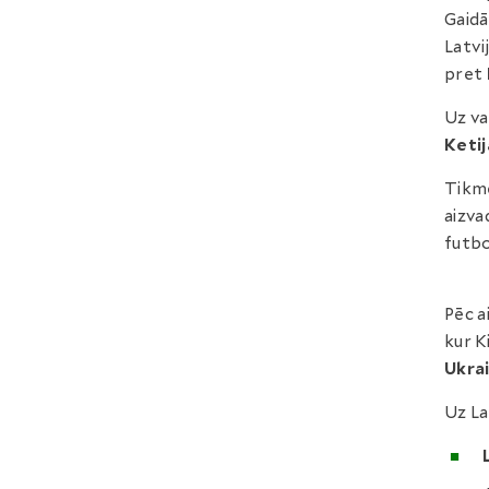
Gaidā
Latvi
pret
Uz va
Keti
Tikmē
aizva
futbo
Pēc a
kur K
Ukra
Uz La