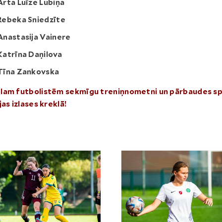
Arta Luīze Lubiņa
Rebeka Sniedzīte
Anastasija Vainere
Katrīna Daņilova
Tīna Zankovska
lam futbolistēm sekmīgu treniņnometni un pārbaudes sp
jas izlases kreklā!