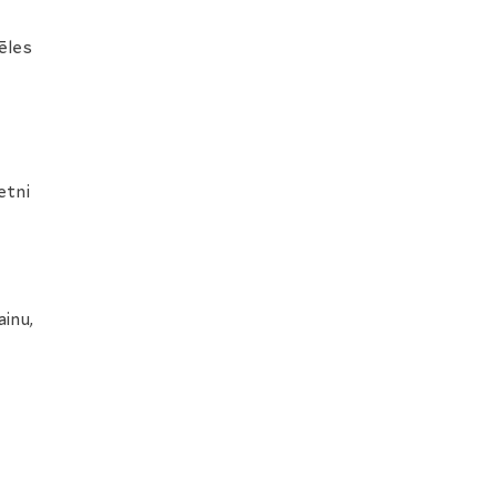
ēles
etni
inu,