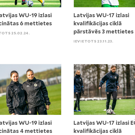
atvijas WU-19 izlasi
Latvijas WU-17 izlasi
cinātas 6 mettietes
kvalifikācijas ciklā
pārstāvēs 3 mettietes
TOTS 25.02.24.
IEVIETOTS 23.11.23.
atvijas WU-19 izlasi
Latvijas WU-17 izlasi E
cinātas 4 mettietes
kvalifikācijas ciklā