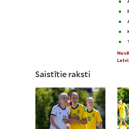
Novē
Latvi
Saistītie raksti