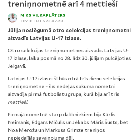
treniņnometnē arī 4 mettieši
MIKS VILKAPLĀTERS
IEVIETOTS 23.07.20.
Jūlija noslēgumā otro selekcijas treniņnometni
aizvadīs Latvijas U-17 izlase.
Otro selekcijas treniņnometnes aizvadīs Latvijas U-
17 izlase, laika posmā no 28. līdz 30. jūlijam pulcējoties
Jelgavā.
Latvijas U-17 izlasei šī būs otrā trīs dienu selekcijas
treniņnometne – šīs nedēļas sākumā nometni
aizvadīja pirmā futbolistu grupa, kurā bija arī trīs
mettieši.
Pirmajā nometnē starp dalībniekiem bija Kārlis
Neimanis, Edgars Mičulis un Jēkabs Māris Šusts, bet
Noa Meroža un Markuss Grimze treniņos
nepiedalījās savainojuma dēļ.