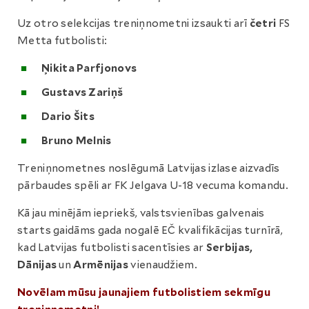
Uz otro selekcijas treniņnometni izsaukti arī
četri
FS
Metta futbolisti:
Ņikita Parfjonovs
Gustavs Zariņš
Dario Šits
Bruno Melnis
Treniņnometnes noslēgumā Latvijas izlase aizvadīs
pārbaudes spēli ar FK Jelgava U-18 vecuma komandu.
Kā jau minējām iepriekš, valstsvienības galvenais
starts gaidāms gada nogalē EČ kvalifikācijas turnīrā,
kad Latvijas futbolisti sacentīsies ar
Serbijas,
Dānijas
un
Armēnijas
vienaudžiem.
Novēlam mūsu jaunajiem futbolistiem sekmīgu