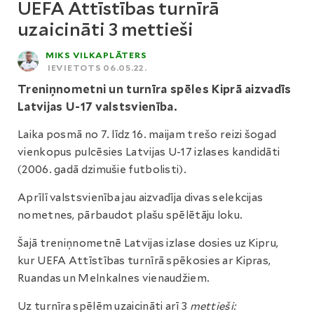
UEFA Attīstības turnīrā
uzaicināti 3 mettieši
MIKS VILKAPLĀTERS
IEVIETOTS 06.05.22.
Treniņnometni un turnīra spēles Kiprā aizvadīs
Latvijas U-17 valstsvienība.
Laika posmā no 7. līdz 16. maijam trešo reizi šogad
vienkopus pulcēsies Latvijas U-17 izlases kandidāti
(2006. gadā dzimušie futbolisti).
Aprīlī valstsvienība jau aizvadīja divas selekcijas
nometnes, pārbaudot plašu spēlētāju loku.
Šajā treniņnometnē Latvijas izlase dosies uz Kipru,
kur UEFA Attīstības turnīrā spēkosies ar Kipras,
Ruandas un Melnkalnes vienaudžiem.
Uz turnīra spēlēm uzaicināti arī 3
mettieši: