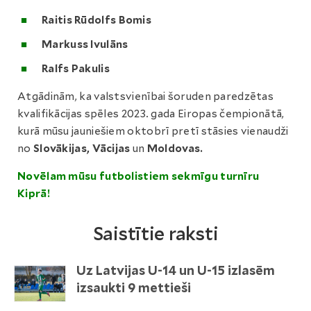
Raitis Rūdolfs Bomis
Markuss Ivulāns
Ralfs Pakulis
Atgādinām, ka valstsvienībai šoruden paredzētas
kvalifikācijas spēles 2023. gada Eiropas čempionātā,
kurā mūsu jauniešiem oktobrī pretī stāsies vienaudži
no
Slovākijas, Vācijas
un
Moldovas.
Novēlam mūsu futbolistiem sekmīgu turnīru
Kiprā!
Saistītie raksti
Uz Latvijas U-14 un U-15 izlasēm
izsaukti 9 mettieši