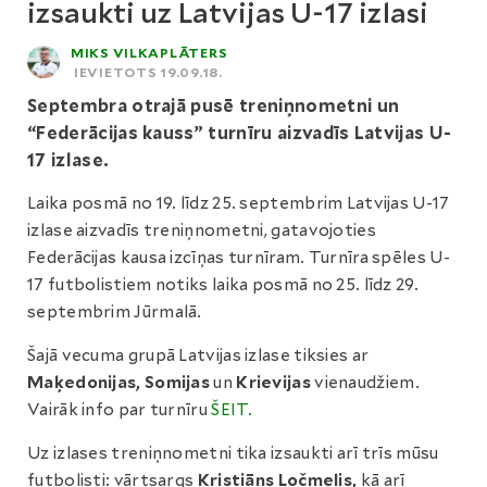
izsaukti uz Latvijas U-17 izlasi
MIKS VILKAPLĀTERS
IEVIETOTS 19.09.18.
Septembra otrajā pusē treniņnometni un
“Federācijas kauss” turnīru aizvadīs Latvijas U-
17 izlase.
Laika posmā no 19. līdz 25. septembrim Latvijas U-17
izlase aizvadīs treniņnometni, gatavojoties
Federācijas kausa izcīņas turnīram. Turnīra spēles U-
17 futbolistiem notiks laika posmā no 25. līdz 29.
septembrim Jūrmalā.
Šajā vecuma grupā Latvijas izlase tiksies ar
Maķedonijas, Somijas
un
Krievijas
vienaudžiem.
Vairāk info par turnīru
ŠEIT.
Uz izlases treniņnometni tika izsaukti arī trīs mūsu
futbolisti: vārtsargs
Kristiāns Ločmelis,
kā arī