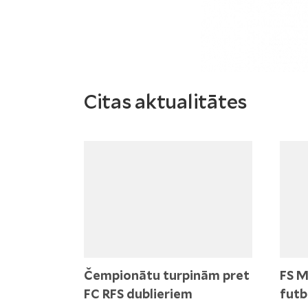
Citas aktualitātes
Čempionātu turpinām pret
FS M
FC RFS dublieriem
futb