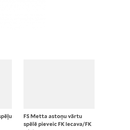
spēļu
FS Metta astoņu vārtu
spēlē pieveic FK Iecava/FK