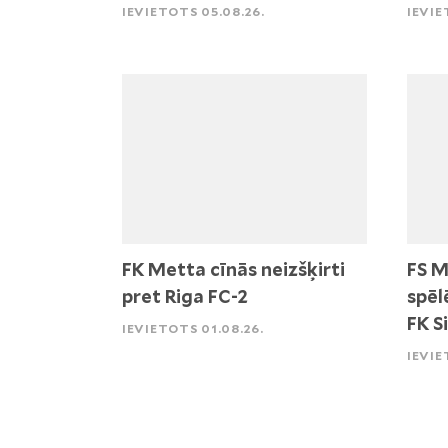
IEVIETOTS 05.08.26.
IEVIE
FK Metta cīnās neizšķirti
FS M
pret Riga FC-2
spēl
FK S
IEVIETOTS 01.08.26.
IEVIE