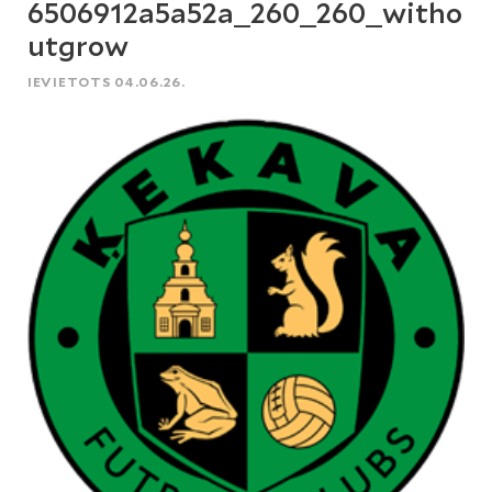
6506912a5a52a_260_260_witho
utgrow
IEVIETOTS 04.06.26.