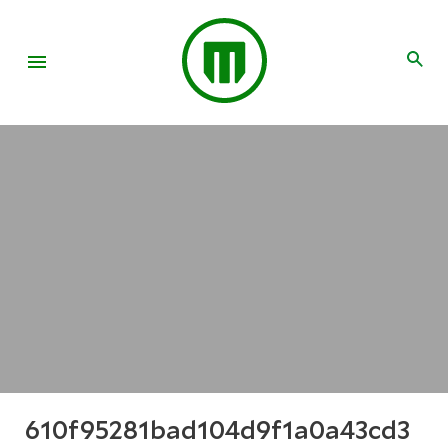
610f95281bad104d9f1a0a43cd3