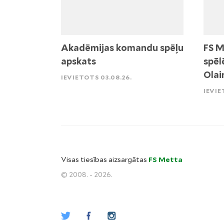
Akadēmijas komandu spēļu
FS M
apskats
spēl
Olai
IEVIETOTS 03.08.26.
IEVIE
Visas tiesības aizsargātas
FS Metta
© 2008. - 2026.