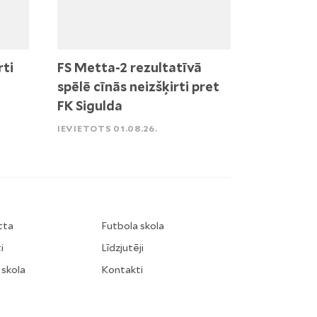
rti
FS Metta-2 rezultatīvā
spēlē cīnās neizšķirti pret
FK Sigulda
IEVIETOTS 01.08.26.
tta
Futbola skola
i
Līdzjutēji
 skola
Kontakti