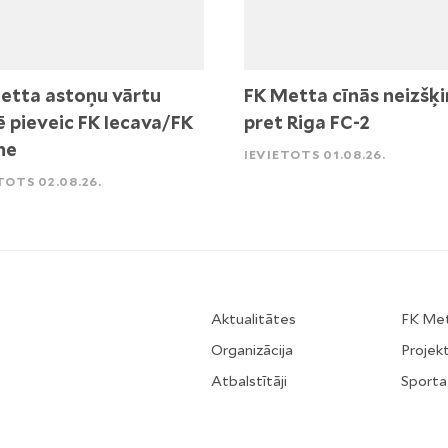
etta astoņu vārtu
FK Metta cīnās neizšķi
ē pieveic FK Iecava/FK
pret Riga FC-2
ne
IEVIETOTS 01.08.26.
TOTS 02.08.26.
Aktualitātes
FK Me
Organizācija
Projekt
Atbalstītāji
Sporta