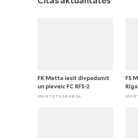
Citas aktualitātes
FK Metta iesit divpadsmit
FS M
un pieveic FC RFS-2
Rīga
IEVIETOTS 08.08.26.
IEVIE