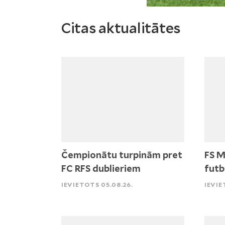
Citas aktualitātes
Čempionātu turpinām pret
FS M
FC RFS dublieriem
futb
IEVIETOTS 05.08.26.
IEVIE