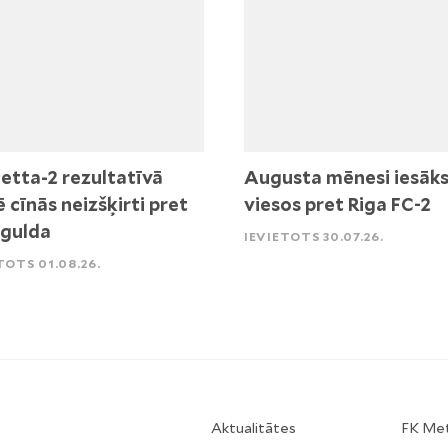
etta-2 rezultatīvā
Augusta mēnesi iesāk
ē cīnās neizšķirti pret
viesos pret Riga FC-2
igulda
IEVIETOTS 30.07.26.
TOTS 01.08.26.
Aktualitātes
FK Me