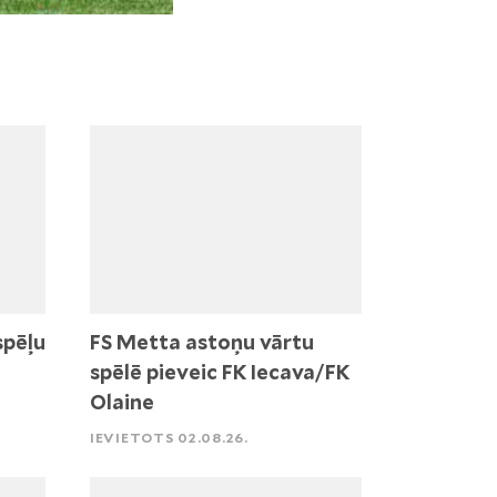
spēļu
FS Metta astoņu vārtu
spēlē pieveic FK Iecava/FK
Olaine
IEVIETOTS 02.08.26.