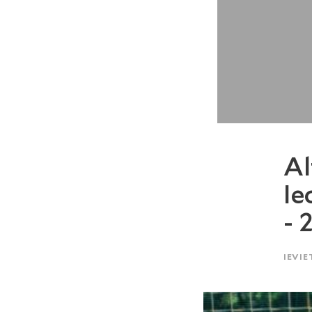
Al
Ie
- 
IEVIE