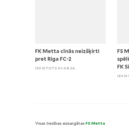
FK Metta cīnās neizšķirti
FS M
pret Riga FC-2
spēl
FK S
IEVIETOTS 01.08.26.
IEVIE
Visas tiesības aizsargātas
FS Metta