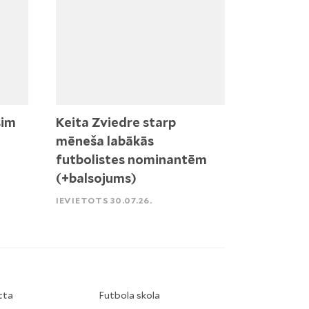
sim
Keita Zviedre starp
mēneša labākās
futbolistes nominantēm
(+balsojums)
IEVIETOTS 30.07.26.
tta
Futbola skola