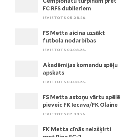
Čempionātu turpinām pret
FC RFS dublieriem
IEVIETOTS 05.08.26.
FS Metta aicina uzsākt
futbola nodarbības
IEVIETOTS 03.08.26.
Akadēmijas komandu spēļu
apskats
IEVIETOTS 03.08.26.
FS Metta astoņu vārtu spēlē
pieveic FK Iecava/FK Olaine
IEVIETOTS 02.08.26.
FK Metta cīnās neizšķirti
pret Riga FC-2