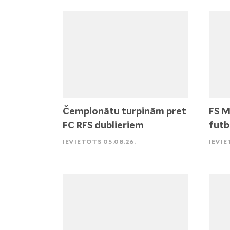
Čempionātu turpinām pret
FS M
FC RFS dublieriem
futb
IEVIETOTS 05.08.26.
IEVIE