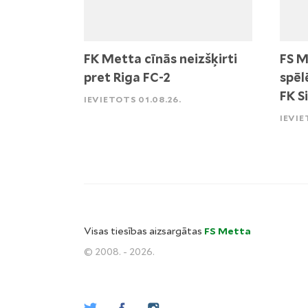
FK Metta cīnās neizšķirti
FS M
pret Riga FC-2
spēl
FK S
IEVIETOTS 01.08.26.
IEVIE
Visas tiesības aizsargātas
FS Metta
© 2008. - 2026.