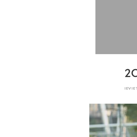
2O
IEVIE