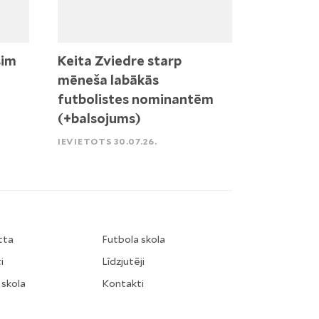
sim
Keita Zviedre starp
mēneša labākās
futbolistes nominantēm
(+balsojums)
IEVIETOTS 30.07.26.
tta
Futbola skola
i
Līdzjutēji
 skola
Kontakti