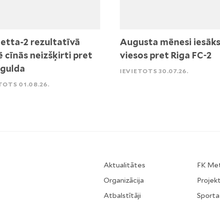
etta-2 rezultatīvā
Augusta mēnesi iesāk
ē cīnās neizšķirti pret
viesos pret Riga FC-2
igulda
IEVIETOTS 30.07.26.
TOTS 01.08.26.
Aktualitātes
FK Me
Organizācija
Projekt
Atbalstītāji
Sporta