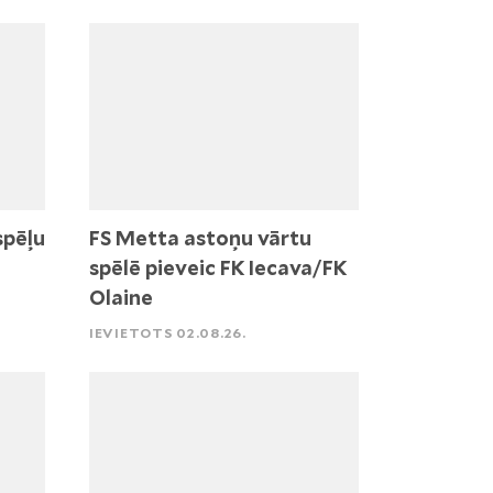
spēļu
FS Metta astoņu vārtu
spēlē pieveic FK Iecava/FK
Olaine
IEVIETOTS 02.08.26.