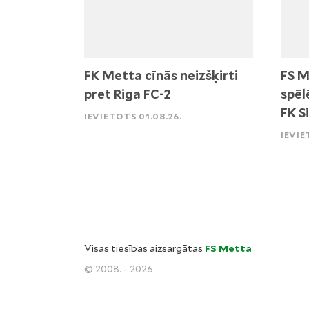
FK Metta cīnās neizšķirti
FS M
pret Riga FC-2
spēl
FK S
IEVIETOTS 01.08.26.
IEVIE
Visas tiesības aizsargātas
FS Metta
© 2008. - 2026.