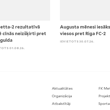
etta-2 rezultatīvā
Augusta mēnesi iesāk
ē cīnās neizšķirti pret
viesos pret Riga FC-2
igulda
IEVIETOTS 30.07.26.
TOTS 01.08.26.
Aktualitātes
FK Me
Organizācija
Projekt
Atbalstītāji
Sporta