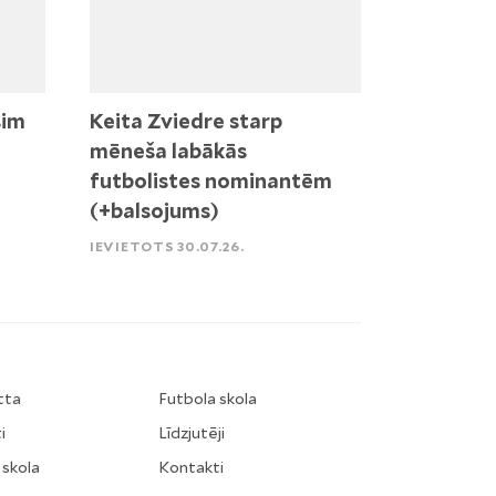
sim
Keita Zviedre starp
mēneša labākās
futbolistes nominantēm
(+balsojums)
IEVIETOTS 30.07.26.
tta
Futbola skola
i
Līdzjutēji
 skola
Kontakti