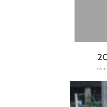
2O
IEVIE