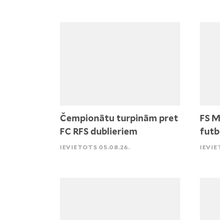
Čempionātu turpinām pret
FS M
FC RFS dublieriem
futb
IEVIETOTS 05.08.26.
IEVIE