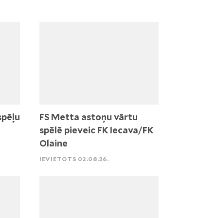
spēļu
FS Metta astoņu vārtu
spēlē pieveic FK Iecava/FK
Olaine
IEVIETOTS 02.08.26.